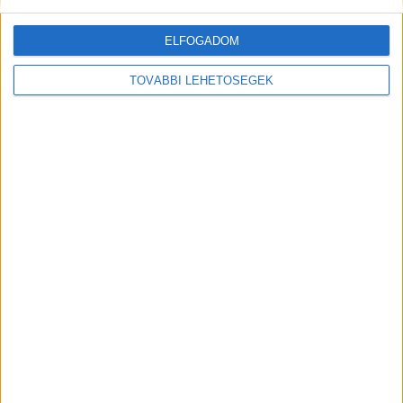
ELFOGADOM
TOVÁBBI LEHETŐSÉGEK
Borzalom: az erdőben hagyta
sorsára járásképtelen édesanyját a
kegyetlen férfi
2023.09.1. 8:40
Szörnyű dolgot művelt az édesanyjával egy férfi
Somogy megyében. Az idős, beteg asszonyt kitette...