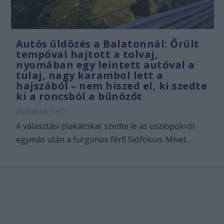
Autós üldözés a Balatonnál: Őrült
tempóval hajtott a tolvaj,
nyomában egy leintett autóval a
tulaj, nagy karambol lett a
hajszából – nem hiszed el, ki szedte
ki a roncsból a bűnözőt
2024.06.16. 10:17
A választási plakátokat szedte le az oszlopokról
egymás után a furgonos férfi Siófokon. Mivel...