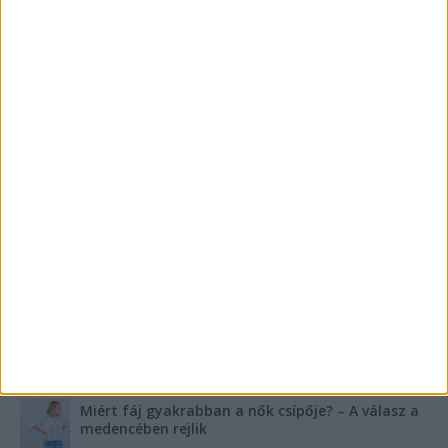
Bence összeveszett barátjával, azóta senki nem
tud róla semmit
Munkahelyi baleset Debrecenben: Vasúti átjáró
felújítása közben sodorta el a vonat a
munkásokat, ketten meghaltak
KIEMELT TÁMOGATÓI TARTALOM
Mennyi ideig bírja az ember melegvíz nélkül? Mennyire
fontos a villanybojler a modern otthonokban?
Saunier Duval gázkazán karbantartása a tél előtt –
Hogyan készüljünk fel a hóra és fagyra?
FRISS TÁMOGATÓI TARTALOM
Miért fáj gyakrabban a nők csípője? – A válasz a
medencében rejlik