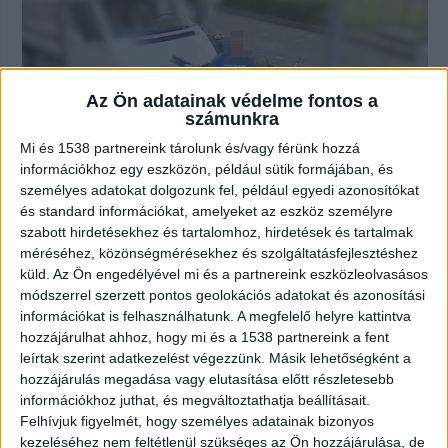
Az Ön adatainak védelme fontos a
számunkra
Mi és 1538 partnereink tárolunk és/vagy férünk hozzá
információkhoz egy eszközön, például sütik formájában, és
személyes adatokat dolgozunk fel, például egyedi azonosítókat
és standard információkat, amelyeket az eszköz személyre
szabott hirdetésekhez és tartalomhoz, hirdetések és tartalmak
méréséhez, közönségmérésekhez és szolgáltatásfejlesztéshez
Balhé a benzinkúton: Mosókefével
küld.
Az Ön engedélyével mi és a partnereink eszközleolvasásos
verte ismerősét a férfi, csonttörés
módszerrel szerzett pontos geolokációs adatokat és azonosítási
lett a vége – VIDEÓ
információkat is felhasználhatunk. A megfelelő helyre kattintva
2024.06.14. 11:33
hozzájárulhat ahhoz, hogy mi és a 1538 partnereink a fent
leírtak szerint adatkezelést végezzünk. Másik lehetőségként a
Az egyik Somogy-megyei benzinkúton összeveszett
hozzájárulás megadása vagy elutasítása előtt részletesebb
két férfi. Az egyik akkorát ütött a másik...
információkhoz juthat, és megváltoztathatja beállításait.
Felhívjuk figyelmét, hogy személyes adatainak bizonyos
kezeléséhez nem feltétlenül szükséges az Ön hozzájárulása, de