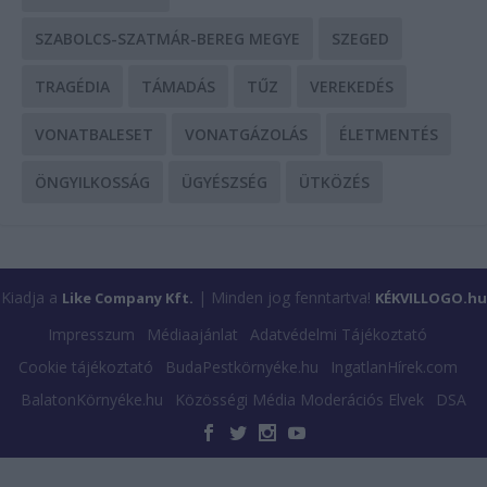
SZABOLCS-SZATMÁR-BEREG MEGYE
SZEGED
TRAGÉDIA
TÁMADÁS
TŰZ
VEREKEDÉS
VONATBALESET
VONATGÁZOLÁS
ÉLETMENTÉS
ÖNGYILKOSSÁG
ÜGYÉSZSÉG
ÜTKÖZÉS
Kiadja a
| Minden jog fenntartva!
Like Company Kft.
KÉKVILLOGO.hu
Impresszum
Médiaajánlat
Adatvédelmi Tájékoztató
Cookie tájékoztató
BudaPestkörnyéke.hu
IngatlanHírek.com
BalatonKörnyéke.hu
Közösségi Média Moderációs Elvek
DSA