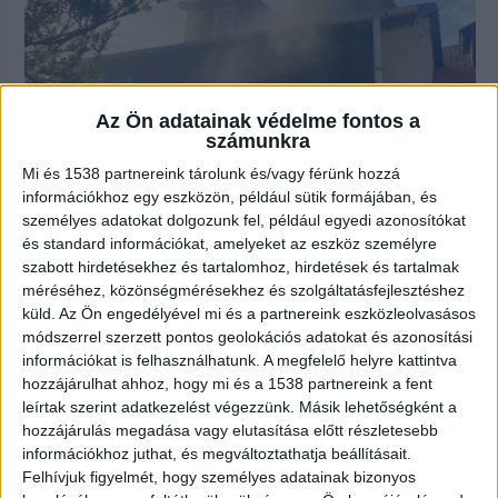
Az Ön adatainak védelme fontos a
számunkra
Mi és 1538 partnereink tárolunk és/vagy férünk hozzá
információkhoz egy eszközön, például sütik formájában, és
személyes adatokat dolgozunk fel, például egyedi azonosítókat
Lángoló házának erkélyén rekedt
és standard információkat, amelyeket az eszköz személyre
egy asszony, drámai mentőakció
szabott hirdetésekhez és tartalomhoz, hirdetések és tartalmak
kezdődött – Videó
méréséhez, közönségmérésekhez és szolgáltatásfejlesztéshez
küld.
Az Ön engedélyével mi és a partnereink eszközleolvasásos
2024.05.25. 13:27
módszerrel szerzett pontos geolokációs adatokat és azonosítási
Lángra kapott az ebéd, nagy baj lett belőle. Sokkos
információkat is felhasználhatunk. A megfelelő helyre kattintva
hozzájárulhat ahhoz, hogy mi és a 1538 partnereink a fent
állapotban várta az erkélyen a megmentőit egy...
leírtak szerint adatkezelést végezzünk. Másik lehetőségként a
hozzájárulás megadása vagy elutasítása előtt részletesebb
információkhoz juthat, és megváltoztathatja beállításait.
Felhívjuk figyelmét, hogy személyes adatainak bizonyos