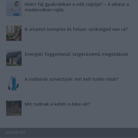
Miért fáj gyakrabban a nők csípője? – A válasz a
medencében rejlik
B-vitamin komplex és folsav: szükséged van rá?
Energiát függetlenül: szigetüzemű megoldások
A csőbúvár szivattyúk: mit kell tudni róluk?
Mit tudnak a keleti e-bike-ok?
HIRDETÉS