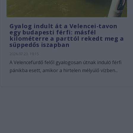
Gyalog indult át a Velencei-tavon
egy budapesti férfi: másfél
kilométerre a parttól rekedt meg a
süppedős iszapban
2026.07.23. 19:15
A Velencefürdő felől gyalogosan útnak induló férfi
pánikba esett, amikor a hirtelen mélyülő vízben...