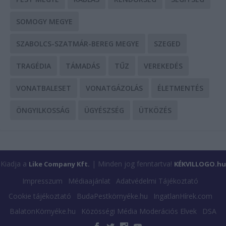
SOMOGY MEGYE
SZABOLCS-SZATMÁR-BEREG MEGYE
SZEGED
TRAGÉDIA
TÁMADÁS
TŰZ
VEREKEDÉS
VONATBALESET
VONATGÁZOLÁS
ÉLETMENTÉS
ÖNGYILKOSSÁG
ÜGYÉSZSÉG
ÜTKÖZÉS
Kiadja a
| Minden jog fenntartva!
Like Company Kft.
KÉKVILLOGO.hu
Impresszum
Médiaajánlat
Adatvédelmi Tájékoztató
Cookie tájékoztató
BudaPestkörnyéke.hu
IngatlanHírek.com
BalatonKörnyéke.hu
Közösségi Média Moderációs Elvek
DSA