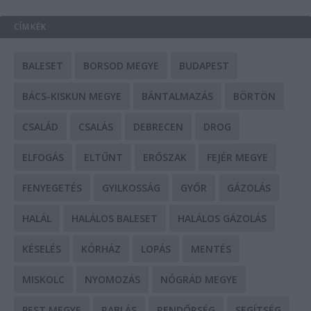
CÍMKÉK
BALESET
BORSOD MEGYE
BUDAPEST
BÁCS-KISKUN MEGYE
BÁNTALMAZÁS
BÖRTÖN
CSALÁD
CSALÁS
DEBRECEN
DROG
ELFOGÁS
ELTŰNT
ERŐSZAK
FEJÉR MEGYE
FENYEGETÉS
GYILKOSSÁG
GYŐR
GÁZOLÁS
HALÁL
HALÁLOS BALESET
HALÁLOS GÁZOLÁS
KÉSELÉS
KÓRHÁZ
LOPÁS
MENTÉS
MISKOLC
NYOMOZÁS
NÓGRÁD MEGYE
PEST MEGYE
RABLÁS
RENDŐRSÉG
SEGÍTSÉG