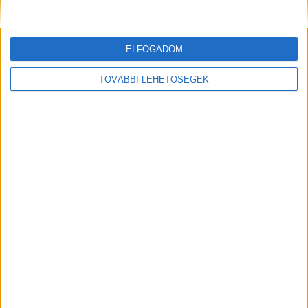
ELFOGADOM
TOVÁBBI LEHETŐSÉGEK
Riasztó adatok! Két hónap alatt 24-
en fürdőzés közben fulladtak vízbe
Magyarországon, csak a Balatonban
13-an vesztették életüket
2021.07.30. 10:51
Két hónap alatt 24-en fulladtak vízbe fürdőzés
közben. 13 emberéletet követelt a Balaton, négyen
a...