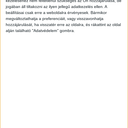
kezeléséhez nem feltétlenül szükséges az Ön hozzájárulása, de
jogában áll tiltakozni az ilyen jellegű adatkezelés ellen. A
beállításai csak erre a weboldalra érvényesek. Bármikor
megváltoztathatja a preferenciáit, vagy visszavonhatja
hozzájárulását, ha visszatér erre az oldalra, és rákattint az oldal
alján található "Adatvédelem" gombra.