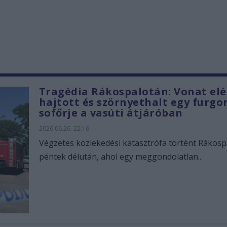
Tragédia Rákospalotán: Vonat elé
hajtott és szörnyethalt egy furgo
sofőrje a vasúti átjáróban
2026.06.26. 22:16
Végzetes közlekedési katasztrófa történt Rákosp
péntek délután, ahol egy meggondolatlan...