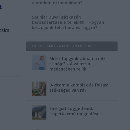
a modern otthonokban?
t
Saunier Duval gázkazán
karbantartása a tél előtt – Hogyan
készüljünk fel a hóra és fagyra?
csics
FRISS TÁMOGATÓI TARTALOM
Miért fáj gyakrabban a nők
csípője? – A válasz a
medencében rejlik
B-vitamin komplex és folsav:
szükséged van rá?
Energiát függetlenül:
szigetüzemű megoldások