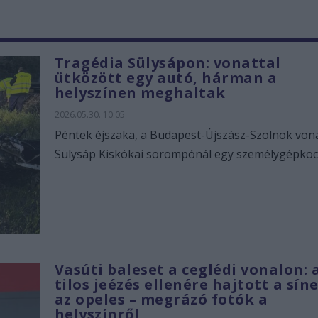
Tragédia Sülysápon: vonattal
ütközött egy autó, hárman a
helyszínen meghaltak
2026.05.30. 10:05
Péntek éjszaka, a Budapest-Újszász-Szolnok von
Sülysáp Kiskókai sorompónál egy személygépkocsi
Vasúti baleset a ceglédi vonalon: 
tilos jeézés ellenére hajtott a sín
az opeles – megrázó fotók a
helyszínről