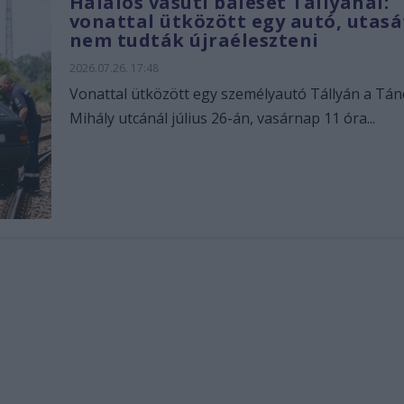
Halálos vasúti baleset Tállyánál:
vonattal ütközött egy autó, utasá
nem tudták újraéleszteni
2026.07.26. 17:48
Vonattal ütközött egy személyautó Tállyán a Tán
Mihály utcánál július 26-án, vasárnap 11 óra...