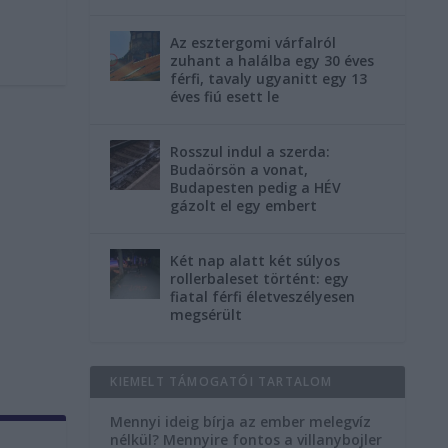
Az esztergomi várfalról
zuhant a halálba egy 30 éves
férfi, tavaly ugyanitt egy 13
éves fiú esett le
Rosszul indul a szerda:
Budaörsön a vonat,
Budapesten pedig a HÉV
gázolt el egy embert
Két nap alatt két súlyos
rollerbaleset történt: egy
fiatal férfi életveszélyesen
megsérült
KIEMELT TÁMOGATÓI TARTALOM
Mennyi ideig bírja az ember melegvíz
nélkül? Mennyire fontos a villanybojler