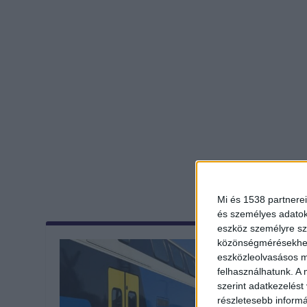
Mi és 1538 partnerei
és személyes adatoka
eszköz személyre sz
közönségmérésekhez 
eszközleolvasásos mó
felhasználhatunk. A 
szerint adatkezelést
részletesebb informác