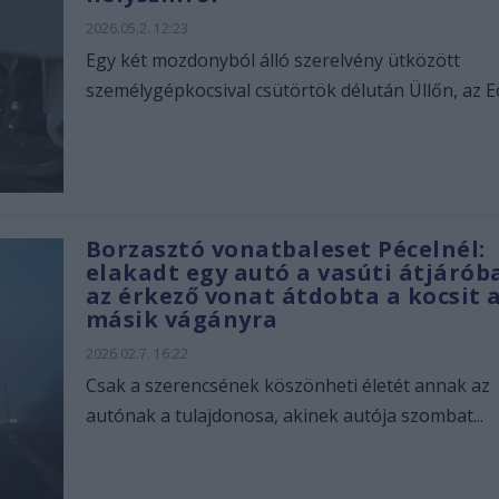
2026.05.2. 12:23
Egy két mozdonyból álló szerelvény ütközött
személygépkocsival csütörtök délután Üllőn, az Ecs
Borzasztó vonatbaleset Pécelnél:
elakadt egy autó a vasúti átjárób
az érkező vonat átdobta a kocsit 
másik vágányra
2026.02.7. 16:22
Csak a szerencsének köszönheti életét annak az
autónak a tulajdonosa, akinek autója szombat...