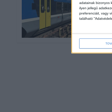
adatainak bizonyos k
ilyen jellegű adatke
preferenciáit, vagy v
található "Adatvéde
TOV