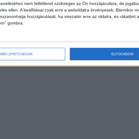
2026.05.30. 10:43
ezeléséhez nem feltétlenül szükséges az Ön hozzájárulása, de jogában 
A Vácról 7:35-kor a Nyugati pályaudvarra indult S
zelés ellen. A beállításai csak erre a weboldalra érvényesek. Bármikor m
isszavonhatja hozzájárulását, ha visszatér erre az oldalra, és rákattint a
vonat (2547) Budapesten a Róbert Károly...
lem" gombra.
ÁBBI LEHETŐSÉGEK
ELFOGADOM