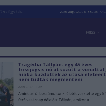
kra figyeltek...
2026. augusztus 6., 5:52:39
- Kri
FRISS
Tragédia Tállyán: egy 45 éves
frissjogsis nő ütközött a vonattal
hiába küzdöttek az utasa életéért
nem tudták megmenteni
2026.07.27. 11:29
Amint arról beszámoltunk, életét vesztette egy 5
férfi vasárnap délelőtt Tállyán, amikor a...