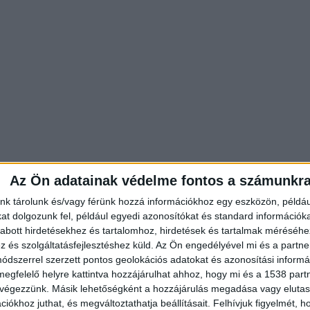
Az Ön adatainak védelme fontos a számunkr
nk tárolunk és/vagy férünk hozzá információkhoz egy eszközön, példáu
t dolgozunk fel, például egyedi azonosítókat és standard információk
abott hirdetésekhez és tartalomhoz, hirdetések és tartalmak méréséhe
Újabb vasúti baleset: vonattal
és szolgáltatásfejlesztéshez küld.
Az Ön engedélyével mi és a partne
ütközött egy kisteherautó
dszerrel szerzett pontos geolokációs adatokat és azonosítási informác
Budapesten, fennakadások vanna
megfelelő helyre kattintva hozzájárulhat ahhoz, hogy mi és a 1538 partne
váci vonalon
 végezzünk. Másik lehetőségként a hozzájárulás megadása vagy elutasí
iókhoz juthat, és megváltoztathatja beállításait.
Felhívjuk figyelmét, 