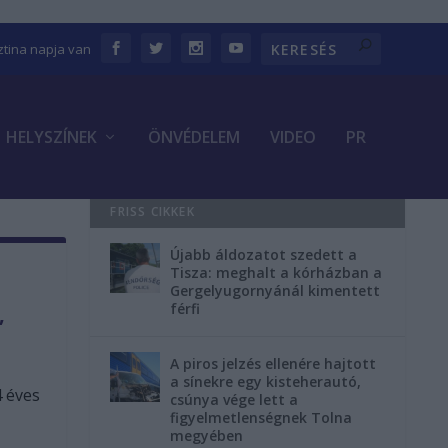
sztina napja van
HELYSZÍNEK
ÖNVÉDELEM
VIDEO
PR
FRISS CIKKEK
Újabb áldozatot szedett a
Tisza: meghalt a kórházban a
,
Gergelyugornyánál kimentett
férfi
,
A piros jelzés ellenére hajtott
a sínekre egy kisteherautó,
4 éves
csúnya vége lett a
figyelmetlenségnek Tolna
megyében