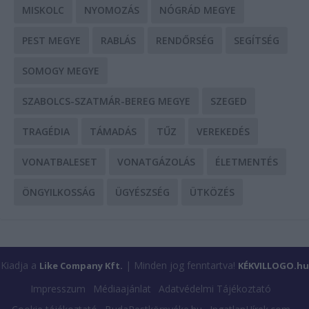
MISKOLC
NYOMOZÁS
NÓGRÁD MEGYE
PEST MEGYE
RABLÁS
RENDŐRSÉG
SEGÍTSÉG
SOMOGY MEGYE
SZABOLCS-SZATMÁR-BEREG MEGYE
SZEGED
TRAGÉDIA
TÁMADÁS
TŰZ
VEREKEDÉS
VONATBALESET
VONATGÁZOLÁS
ÉLETMENTÉS
ÖNGYILKOSSÁG
ÜGYÉSZSÉG
ÜTKÖZÉS
Kiadja a
| Minden jog fenntartva!
Like Company Kft.
KÉKVILLOGO.hu
Impresszum
Médiaajánlat
Adatvédelmi Tájékoztató