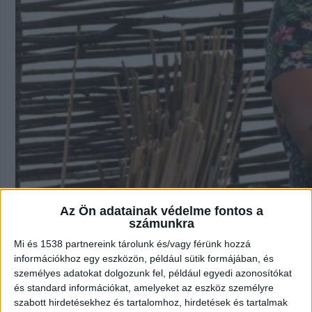
Az Ön adatainak védelme fontos a
számunkra
Mi és 1538 partnereink tárolunk és/vagy férünk hozzá
Garázdasággal vádolják Dudás Mikit, 
információkhoz egy eszközön, például sütik formájában, és
személyes adatokat dolgozunk fel, például egyedi azonosítókat
2025.10.30. 19:58
és standard információkat, amelyeket az eszköz személyre
Garázdasággal gyanúsította meg a rendőrség Dudás Mikit
szabott hirdetésekhez és tartalomhoz, hirdetések és tartalmak