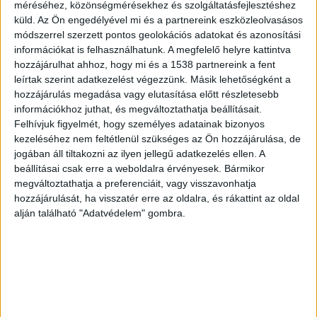
méréséhez, közönségmérésekhez és szolgáltatásfejlesztéshez
küld.
Az Ön engedélyével mi és a partnereink eszközleolvasásos
módszerrel szerzett pontos geolokációs adatokat és azonosítási
információkat is felhasználhatunk. A megfelelő helyre kattintva
hozzájárulhat ahhoz, hogy mi és a 1538 partnereink a fent
leírtak szerint adatkezelést végezzünk. Másik lehetőségként a
hozzájárulás megadása vagy elutasítása előtt részletesebb
információkhoz juthat, és megváltoztathatja beállításait.
Felhívjuk figyelmét, hogy személyes adatainak bizonyos
kezeléséhez nem feltétlenül szükséges az Ön hozzájárulása, de
jogában áll tiltakozni az ilyen jellegű adatkezelés ellen. A
beállításai csak erre a weboldalra érvényesek. Bármikor
megváltoztathatja a preferenciáit, vagy visszavonhatja
hozzájárulását, ha visszatér erre az oldalra, és rákattint az oldal
alján található "Adatvédelem" gombra.