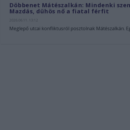
Döbbenet Mátészalkán: Mindenki szeme
Mazdás, dühös nő a fiatal férfit
2026.06.11. 13:12
Meglepő utcai konfliktusról posztolnak Mátészalkán. Eg