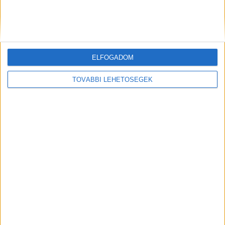
ELFOGADOM
TOVÁBBI LEHETŐSÉGEK
Hova lettek? Nagy erőkkel keresi a
rendőrség az eltűnt kamaszokat: Te
láttad őket valahol? – fotók
2023.11.17. 16:31
Három kamasz gyereket is nagy erőkkel keres a
rendőrség. Egy lánynak és egy fiúnak...