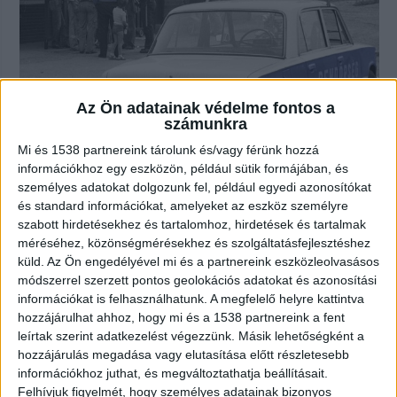
Az Ön adatainak védelme fontos a
számunkra
Mi és 1538 partnereink tárolunk és/vagy férünk hozzá
információkhoz egy eszközön, például sütik formájában, és
személyes adatokat dolgozunk fel, például egyedi azonosítókat
Átvágták a torkát egy rendőrnek az
és standard információkat, amelyeket az eszköz személyre
Üllői úton – őrületes hajsza indult a
szabott hirdetésekhez és tartalomhoz, hirdetések és tartalmak
tettesek felkutatásáért
méréséhez, közönségmérésekhez és szolgáltatásfejlesztéshez
2024.04.13. 9:03
küld.
Az Ön engedélyével mi és a partnereink eszközleolvasásos
módszerrel szerzett pontos geolokációs adatokat és azonosítási
Egy későbbi bankrabláshoz akarták felhasználni az
információkat is felhasználhatunk. A megfelelő helyre kattintva
Üllői úton posztoló rendőr fegyvereit, ezért...
hozzájárulhat ahhoz, hogy mi és a 1538 partnereink a fent
leírtak szerint adatkezelést végezzünk. Másik lehetőségként a
hozzájárulás megadása vagy elutasítása előtt részletesebb
információkhoz juthat, és megváltoztathatja beállításait.
Felhívjuk figyelmét, hogy személyes adatainak bizonyos