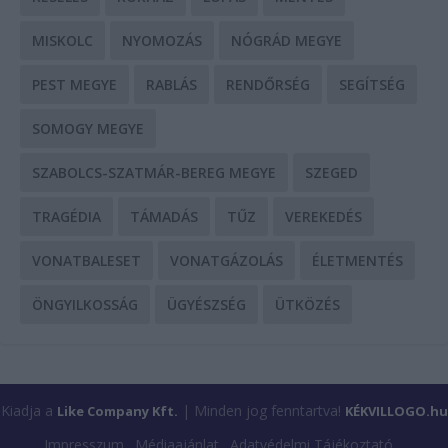
MISKOLC
NYOMOZÁS
NÓGRÁD MEGYE
PEST MEGYE
RABLÁS
RENDŐRSÉG
SEGÍTSÉG
SOMOGY MEGYE
SZABOLCS-SZATMÁR-BEREG MEGYE
SZEGED
TRAGÉDIA
TÁMADÁS
TŰZ
VEREKEDÉS
VONATBALESET
VONATGÁZOLÁS
ÉLETMENTÉS
ÖNGYILKOSSÁG
ÜGYÉSZSÉG
ÜTKÖZÉS
Kiadja a
| Minden jog fenntartva!
Like Company Kft.
KÉKVILLOGO.hu
Impresszum
Médiaajánlat
Adatvédelmi Tájékoztató