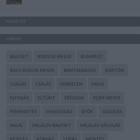
HIRDETÉS
CÍMKÉK
BALESET
BORSOD MEGYE
BUDAPEST
BÁCS-KISKUN MEGYE
BÁNTALMAZÁS
BÖRTÖN
CSALÁD
CSALÁS
DEBRECEN
DROG
ELFOGÁS
ELTŰNT
ERŐSZAK
FEJÉR MEGYE
FENYEGETÉS
GYILKOSSÁG
GYŐR
GÁZOLÁS
HALÁL
HALÁLOS BALESET
HALÁLOS GÁZOLÁS
KÉSELÉS
KÓRHÁZ
LOPÁS
MENTÉS