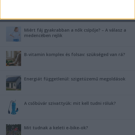
FRISS TÁMOGATÓI TARTALOM
Miért fáj gyakrabban a nők csípője? – A válasz a
medencében rejlik
B-vitamin komplex és folsav: szükséged van rá?
Energiát függetlenül: szigetüzemű megoldások
A csőbúvár szivattyúk: mit kell tudni róluk?
Mit tudnak a keleti e-bike-ok?