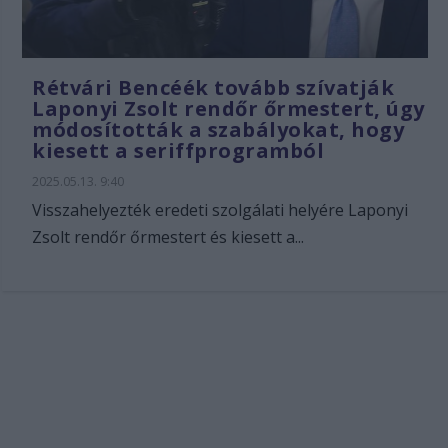
Rétvári Bencéék tovább szívatják
Laponyi Zsolt rendőr őrmestert, úgy
módosították a szabályokat, hogy
kiesett a seriffprogramból
2025.05.13. 9:40
Visszahelyezték eredeti szolgálati helyére Laponyi
Zsolt rendőr őrmestert és kiesett a...