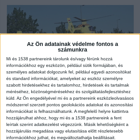
Az Ön adatainak védelme fontos a
számunkra
Mi és 1538 partnereink tárolunk és/vagy férünk hozzá
információkhoz egy eszközön, például sütik formájában, és
személyes adatokat dolgozunk fel, például egyedi azonosítókat
és standard információkat, amelyeket az eszköz személyre
szabott hirdetésekhez és tartalomhoz, hirdetések és tartalmak
Halálos baleset Sárvárnál: egy
méréséhez, közönségmérésekhez és szolgáltatásfejlesztéshez
ember meghalt, többen súlyosan
küld.
Az Ön engedélyével mi és a partnereink eszközleolvasásos
megsérültek
módszerrel szerzett pontos geolokációs adatokat és azonosítási
információkat is felhasználhatunk. A megfelelő helyre kattintva
2026.07.22. 18:46
hozzájárulhat ahhoz, hogy mi és a 1538 partnereink a fent
Kisteherautó és kisbusz ütközött frontálisan a 84-es
leírtak szerint adatkezelést végezzünk. Másik lehetőségként a
főúton, Sárvár térségében, a 65-ös és 66-os...
hozzájárulás megadása vagy elutasítása előtt részletesebb
információkhoz juthat, és megváltoztathatja beállításait.