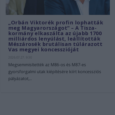
„Orbán Viktorék profin lophatták
meg Magyarországot” – A Tisza-
kormány elkaszálta az újabb 1700
milliárdos lenyúlást, leállították
Mészárosék brutálisan túlárazott
Vas megyei koncesszióját
2026.07.27. 9:30
Megsemmisítették az M86-os és M87-es
gyorsforgalmi utak kiépítésére kiírt koncessziós
pályázatot,...