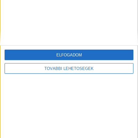
magatehetetlen állapotban lévő férfit a...
ELFOGADOM
TOVÁBBI LEHETŐSÉGEK
Tragédia Mosonmagyaróvár
környékén: holtan találták meg az
eltűnt 33 éves Eriket
2026.07.8. 9:54