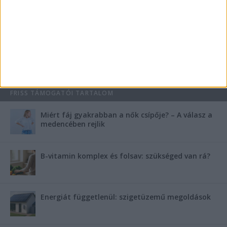
Mennyi ideig bírja az ember melegvíz nélkül? Mennyire
fontos a villanybojler a modern otthonokban?
Saunier Duval gázkazán karbantartása a tél előtt –
Hogyan készüljünk fel a hóra és fagyra?
FRISS TÁMOGATÓI TARTALOM
Miért fáj gyakrabban a nők csípője? – A válasz a
medencében rejlik
B-vitamin komplex és folsav: szükséged van rá?
Energiát függetlenül: szigetüzemű megoldások