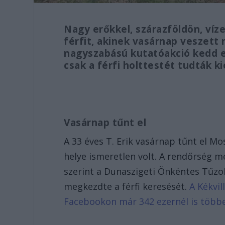
Nagy erőkkel, szárazföldön, víze
férfit, akinek vasárnap veszet
nagyszabású kutatóakció kedd 
csak a férfi holttestét tudták k
Vasárnap tűnt el
A 33 éves T. Erik vasárnap tűnt el 
helye ismeretlen volt. A rendőrség m
szerint a Dunaszigeti Önkéntes Tűzo
megkezdte a férfi keresését.
A Kékvil
Facebookon már 342 ezernél is több