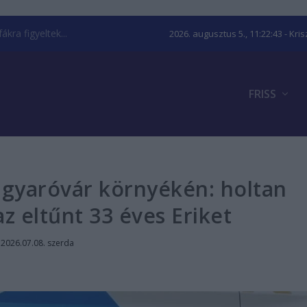
kra figyeltek...
2026. augusztus 5., 11:22:43
- Kri
FRISS
yaróvár környékén: holtan
az eltűnt 33 éves Eriket
|
2026.07.08. szerda