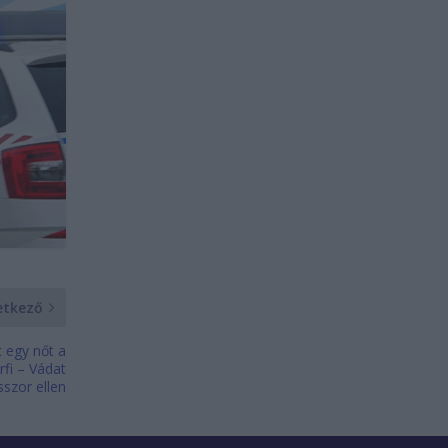
etkező
 egy nőt a
rfi – Vádat
sszor ellen