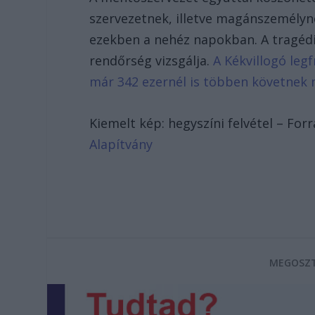
szervezetnek, illetve magánszemélyne
ezekben a nehéz napokban. A tragédi
rendőrség vizsgálja.
A Kékvillogó legf
már 342 ezernél is többen követnek 
Kiemelt kép: hegyszíni felvétel – For
Alapítvány
MEGOSZT