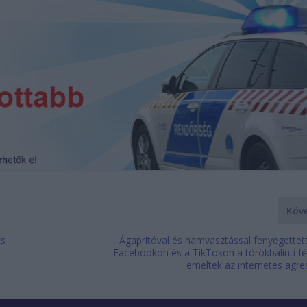
Köv
cs
Ágaprítóval és hamvasztással fenyegettett
Facebookon és a TikTokon a törökbálinti fé
emeltek az internetes agre