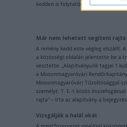
kedden is folytatódott – immár még
Már nem lehetett segíteni rajta
A remény kedd este végleg elszállt. 
a közösségi oldalán jelentette be a t
vesztette. „Alapítványunk tagjai 1 ku
a Mosonmagyaróvári Rendőrkapitánysá
Mosonmagyaróvári Tűzoltósággal sz
személyt, T. E.-t közös összefogássa
rajta” – írta az alapítvány a bejegyzé
Vizsgálják a halál okát
A mentőszervezet egyúttal köszönete