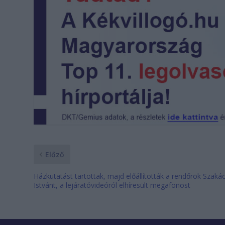
Előző
Házkutatást tartottak, majd előállították a rendőrök Szaká
Istvánt, a lejáratóvideóról elhíresült megafonost