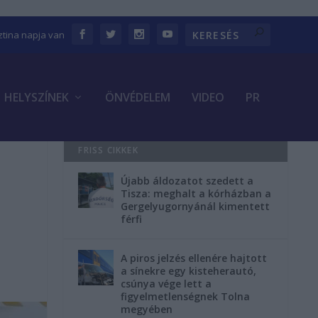
sztina napja van
HELYSZÍNEK
ÖNVÉDELEM
VIDEO
PR
FRISS CIKKEK
Újabb áldozatot szedett a
Tisza: meghalt a kórházban a
Gergelyugornyánál kimentett
férfi
A piros jelzés ellenére hajtott
a sínekre egy kisteherautó,
csúnya vége lett a
figyelmetlenségnek Tolna
megyében