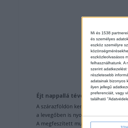
Mi és 1538 partnerei
és személyes adatoka
eszköz személyre sz
közönségmérésekhez 
eszközleolvasásos mó
felhasználhatunk. A 
szerint adatkezelést
részletesebb informác
adatainak bizonyos k
ilyen jellegű adatke
preferenciáit, vagy v
Éjt nappallá téve kutattak után
található "Adatvéde
A szárazföldön keresőkutyákkal és gy
a levegőben is nyomok után kutattak 
A megfeszített munka ellenére az el
TOV