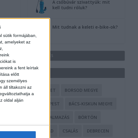
A csőbúvár szivattyúk: mit
kell tudni róluk?
a
Mit tudnak a keleti e-bike-ok?
l sütik formájában,
at, amelyeket az
z,
reink
HIRDETÉS
iókat is
reink a fent leírtak
CÍMKÉK
tása előtt
hogy személyes
áll tiltakozni az
BALESET
BORSOD MEGYE
egváltoztathatja a
z oldal alján
BUDAPEST
BÁCS-KISKUN MEGYE
BÁNTALMAZÁS
BÖRTÖN
CSALÁD
CSALÁS
DEBRECEN