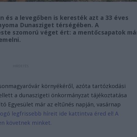
n és a levegőben is keresték azt a 33 éves
t nyoma Dunasziget térségében. A
este szomorú véget ért: a mentőcsapatok má
iemelni.
Mosonmagyaróvár környékéről, azóta tartózkodási
ellett a dunaszigeti önkormányzat tájékoztatása
ltó Egyesület már az eltűnés napján, vasárnap
logó legfrissebb híreit ide kattintva éred el! A
en követnek minket.