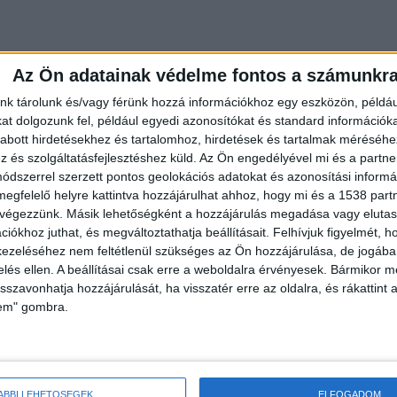
Az Ön adatainak védelme fontos a számunkr
nk tárolunk és/vagy férünk hozzá információkhoz egy eszközön, példáu
t dolgozunk fel, például egyedi azonosítókat és standard információk
abott hirdetésekhez és tartalomhoz, hirdetések és tartalmak méréséhe
és szolgáltatásfejlesztéshez küld.
Az Ön engedélyével mi és a partne
dszerrel szerzett pontos geolokációs adatokat és azonosítási informác
megfelelő helyre kattintva hozzájárulhat ahhoz, hogy mi és a 1538 partne
 végezzünk. Másik lehetőségként a hozzájárulás megadása vagy elutasí
iókhoz juthat, és megváltoztathatja beállításait.
Felhívjuk figyelmét, 
ezeléséhez nem feltétlenül szükséges az Ön hozzájárulása, de jogában 
zelés ellen. A beállításai csak erre a weboldalra érvényesek. Bármikor m
isszavonhatja hozzájárulását, ha visszatér erre az oldalra, és rákattint a
a
lem" gombra.
alogos egységekkel fésülték át a terepet. A vízen és
vasárnap egészen késő éjszakáig, hajnali egy óráig.
ső szakasz nem vezetett eredményre, így a keresés
ÁBBI LEHETŐSÉGEK
ELFOGADOM