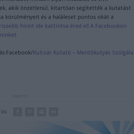
k, akik önzetlenül, kitartóan segítették a kutatást
a körülményeit és a haláleset pontos okát a
rissebb híreit ide kattintva éred el! A Facebookon
minket.
rás:Facebook/
Kulcsár Kutató – Mentőkutyás Szolgála
ÁS: