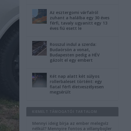
Az esztergomi várfalról
zuhant a halálba egy 30 éves
férfi, tavaly ugyanitt egy 13
éves fiú esett le
Rosszul indul a szerda:
Budaörsön a vonat,
Budapesten pedig a HÉV
gázolt el egy embert
Két nap alatt két súlyos
rollerbaleset történt: egy
fiatal férfi életveszélyesen
megsérült
KIEMELT TÁMOGATÓI TARTALOM
Mennyi ideig bírja az ember melegvíz
nélkül? Mennyire fontos a villanybojler