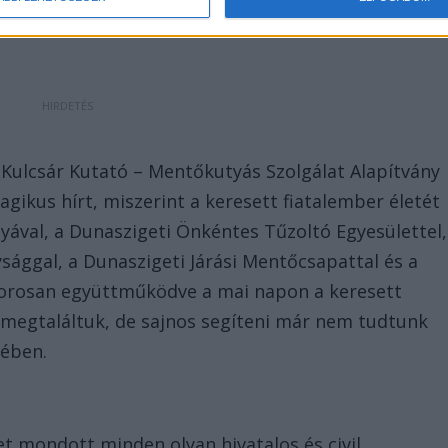
 nagyobb erők bevonásával.
A Kulcsár Kutató – Mentőkutyás Szolgálat Alapítvány
ragikus hírt, miszerint a keresett fiatalember életét
tyával, a Dunaszigeti Önkéntes Tűzoltó Egyesülettel,
ggal, a Dunaszigeti Járási Mentőcsapattal és a
orosan együttműködve a mai napon a keresett
l megtaláltuk, de sajnos segíteni már nem tudtunk
sében.
t mondott minden olyan hivatalos és civil