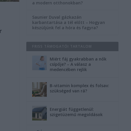
a modern otthonokban?
Saunier Duval gázkazán
karbantartása a tél előtt – Hogyan
készüljünk fel a hóra és fagyra?
r
FRISS TÁMOGATÓI TARTALOM
Miért fáj gyakrabban a nők
csípője? – A válasz a
medencében rejlik
B-vitamin komplex és folsav:
szükséged van rá?
Energiát függetlenül:
szigetüzemű megoldások