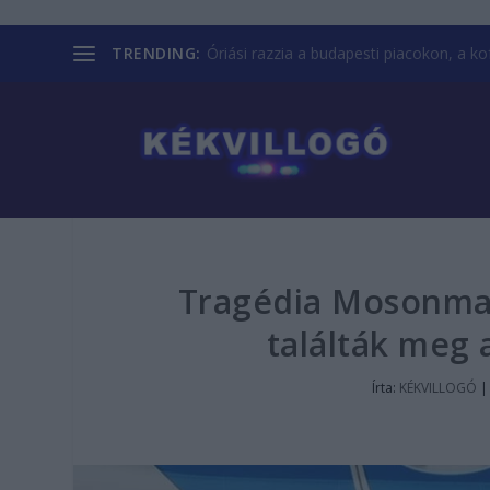
TRENDING:
Óriási razzia a budapesti piacokon, a kofá
Tragédia Mosonmag
találták meg 
Írta:
KÉKVILLOGÓ