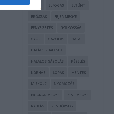
DROG
ELFOGÁS
ELTŰNT
ERŐSZAK
FEJÉR MEGYE
FENYEGETÉS
GYILKOSSÁG
GYŐR
GÁZOLÁS
HALÁL
HALÁLOS BALESET
HALÁLOS GÁZOLÁS
KÉSELÉS
KÓRHÁZ
LOPÁS
MENTÉS
MISKOLC
NYOMOZÁS
NÓGRÁD MEGYE
PEST MEGYE
RABLÁS
RENDŐRSÉG