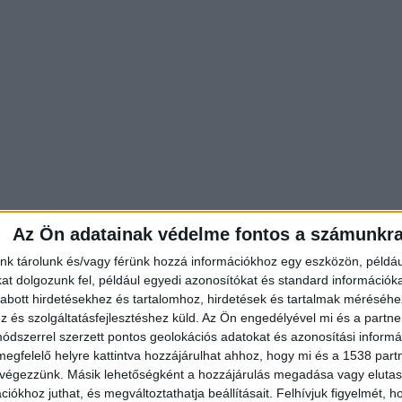
Az Ön adatainak védelme fontos a számunkr
nk tárolunk és/vagy férünk hozzá információkhoz egy eszközön, példáu
t dolgozunk fel, például egyedi azonosítókat és standard információk
abott hirdetésekhez és tartalomhoz, hirdetések és tartalmak méréséhe
A halálba menekült Eszter tragédi
és szolgáltatásfejlesztéshez küld.
Az Ön engedélyével mi és a partne
magukat vádolják az osztálytársa
dszerrel szerzett pontos geolokációs adatokat és azonosítási informác
szülők aggódnak, már pszichológ
megfelelő helyre kattintva hozzájárulhat ahhoz, hogy mi és a 1538 partne
segítségét is kérték
 végezzünk. Másik lehetőségként a hozzájárulás megadása vagy elutasí
iókhoz juthat, és megváltoztathatja beállításait.
Felhívjuk figyelmét, 