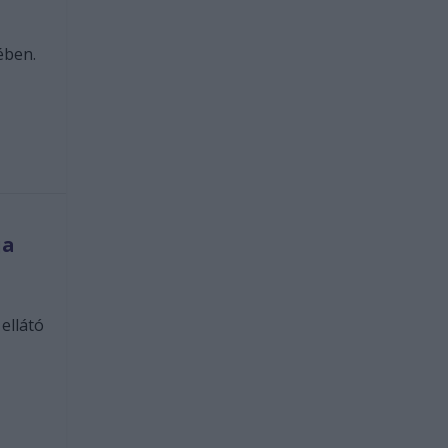
ében.
ja
ellátó