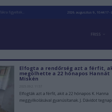
kra figyeltek...
2026. augusztus 9., 10:44:18
- 
FRISS
Elfogta a rendőrség azt a férfit, a
megölhette a 22 hónapos Hannát
Miskén
2025.09.2. 11:57
Elfogták azt a férfit, akit a 22 hónapos K. Hanna
meggyilkolásával gyanúsítanak. J. Dávidot tegnap.