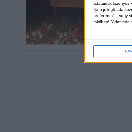
adatainak bizonyos k
ilyen jellegű adatke
preferenciáit, vagy v
található "Adatvéde
TOV