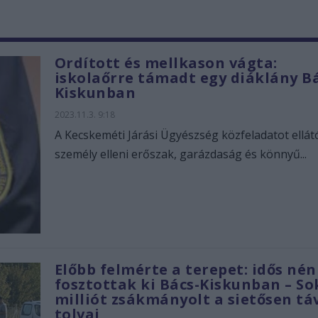
Ordított és mellkason vágta:
iskolaőrre támadt egy diáklány B
Kiskunban
2023.11.3. 9:18
A Kecskeméti Járási Ügyészség közfeladatot ellát
személy elleni erőszak, garázdaság és könnyű...
Előbb felmérte a terepet: idős nén
fosztottak ki Bács-Kiskunban – So
milliót zsákmányolt a sietősen tá
tolvaj