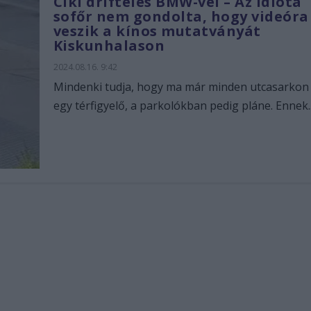
Ciki driftelés BMW-vel – Az idióta
sofőr nem gondolta, hogy videóra
veszik a kínos mutatványát
Kiskunhalason
2024.08.16. 9:42
Mindenki tudja, hogy ma már minden utcasarkon
egy térfigyelő, a parkolókban pedig pláne. Ennek..