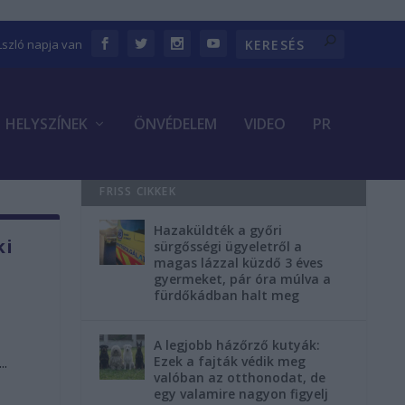
Lszló napja van
HELYSZÍNEK
ÖNVÉDELEM
VIDEO
PR
FRISS CIKKEK
Hazaküldték a győri
ki
sürgősségi ügyeletről a
magas lázzal küzdő 3 éves
gyermeket, pár óra múlva a
fürdőkádban halt meg
A legjobb házőrző kutyák:
..
Ezek a fajták védik meg
valóban az otthonodat, de
egy valamire nagyon figyelj