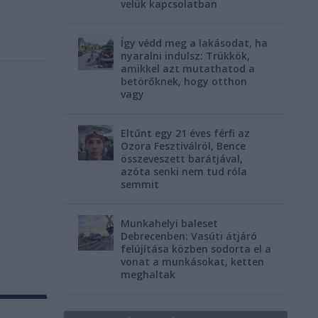
velük kapcsolatban
Így védd meg a lakásodat, ha
nyaralni indulsz: Trükkök,
amikkel azt mutathatod a
betörőknek, hogy otthon
vagy
Eltűnt egy 21 éves férfi az
Ozora Fesztiválról, Bence
összeveszett barátjával,
azóta senki nem tud róla
semmit
Munkahelyi baleset
Debrecenben: Vasúti átjáró
felújítása közben sodorta el a
vonat a munkásokat, ketten
meghaltak