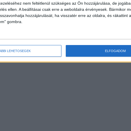
2023.11.17. 14:18
ezeléséhez nem feltétlenül szükséges az Ön hozzájárulása, de jogában 
Amint arról a Kékvillogó is beszámolt szörnyű tr
zelés ellen. A beállításai csak erre a weboldalra érvényesek. Bármikor m
isszavonhatja hozzájárulását, ha visszatér erre az oldalra, és rákattint a
történt a hétvégén Bács-Kiskun vármegyei...
lem" gombra.
ÁBBI LEHETŐSÉGEK
ELFOGADOM