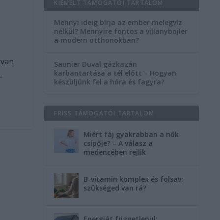
KIEMELT TÁMOGATÓI TARTALOM
Mennyi ideig bírja az ember melegvíz
nélkül? Mennyire fontos a villanybojler
a modern otthonokban?
 van
Saunier Duval gázkazán
karbantartása a tél előtt – Hogyan
.
készüljünk fel a hóra és fagyra?
FRISS TÁMOGATÓI TARTALOM
Miért fáj gyakrabban a nők
csípője? – A válasz a
medencében rejlik
B-vitamin komplex és folsav:
szükséged van rá?
Energiát függetlenül: