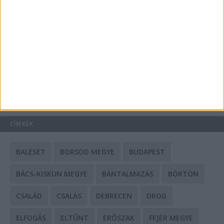
A csőbúvár szivattyúk: mit kell tudni róluk?
Mit tudnak a keleti e-bike-ok?
HIRDETÉS
CÍMKÉK
BALESET
BORSOD MEGYE
BUDAPEST
BÁCS-KISKUN MEGYE
BÁNTALMAZÁS
BÖRTÖN
CSALÁD
CSALÁS
DEBRECEN
DROG
ELFOGÁS
ELTŰNT
ERŐSZAK
FEJÉR MEGYE