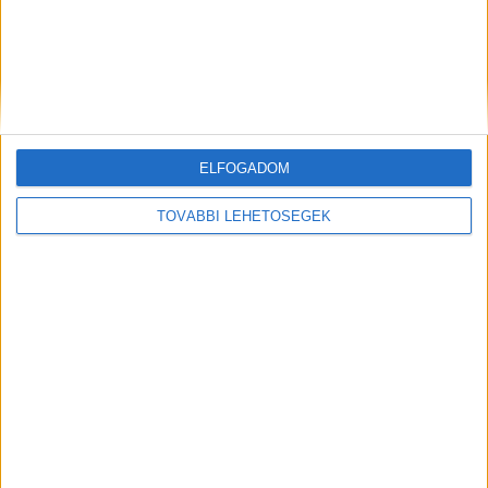
ELFOGADOM
TOVÁBBI LEHETŐSÉGEK
Kiemelt kép: ügyészség videórészlet
MEGOSZTÁS: