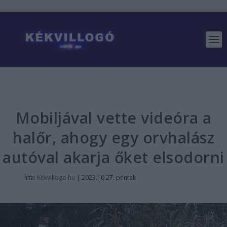
Mobiljával vette videóra a
halőr, ahogy egy orvhalász
autóval akarja őket elsodorni
Írta:
Kékvillogo.hu
|
2023.10.27. péntek