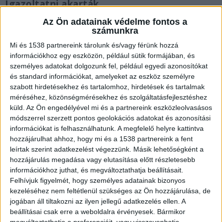
Igazoltatni akarták
A vádirat szerint a hivatásos halőrök 2022.
Az Ön adatainak védelme fontos a
számunkra
december 16-án, délután, Tasson, egy stégen
Mi és 1538 partnereink tárolunk és/vagy férünk hozzá
tetten érték és igazoltatni akarták a kabátjába
információkhoz egy eszközön, például sütik formájában, és
halat rejtő dunaharaszti férfit.
A Kékvillogó.hu
személyes adatokat dolgozunk fel, például egyedi azonosítókat
és standard információkat, amelyeket az eszköz személyre
legfrissebb híreit ide kattintva éred el.
szabott hirdetésekhez és tartalomhoz, hirdetések és tartalmak
méréséhez, közönségmérésekhez és szolgáltatásfejlesztéshez
küld.
Az Ön engedélyével mi és a partnereink eszközleolvasásos
módszerrel szerzett pontos geolokációs adatokat és azonosítási
információkat is felhasználhatunk. A megfelelő helyre kattintva
hozzájárulhat ahhoz, hogy mi és a 1538 partnereink a fent
leírtak szerint adatkezelést végezzünk. Másik lehetőségként a
hozzájárulás megadása vagy elutasítása előtt részletesebb
információkhoz juthat, és megváltoztathatja beállításait.
Felhívjuk figyelmét, hogy személyes adatainak bizonyos
kezeléséhez nem feltétlenül szükséges az Ön hozzájárulása, de
jogában áll tiltakozni az ilyen jellegű adatkezelés ellen. A
beállításai csak erre a weboldalra érvényesek. Bármikor
megváltoztathatja a preferenciáit, vagy visszavonhatja