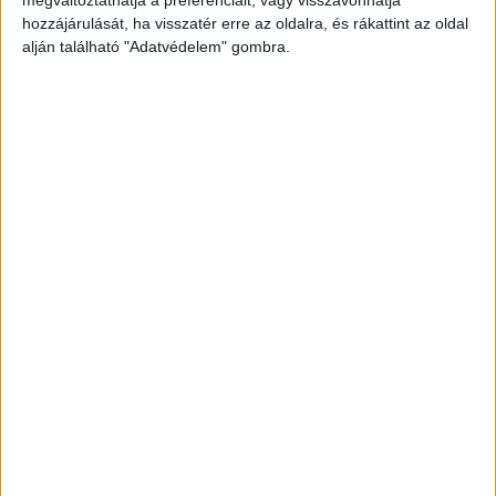
hozzájárulását, ha visszatér erre az oldalra, és rákattint az oldal
alján található "Adatvédelem" gombra.
Felszólították
A halőrök felszólították az orvhalászt
horgászengedélye átadására. Ő ekkor a halakkal
teli zacskót eldobta, majd arra hivatkozva, hogy
az engedélye a járművében van, összepakolta a
horgász felszerelését és az egyik halőr
kíséretében a távolabbi parkolóba indult.
Le akart lépni
Ott anélkül, hogy eleget tett volna a halőrök