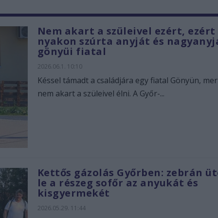
Nem akart a szüleivel ezért, ezért
nyakon szúrta anyját és nagyanyj
gönyüi fiatal
2026.06.1. 10:10
Késsel támadt a családjára egy fiatal Gönyün, me
nem akart a szüleivel élni. A Győr-...
Kettős gázolás Győrben: zebrán ü
le a részeg sofőr az anyukát és
kisgyermekét
2026.05.29. 11:44