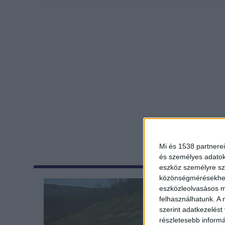
Mi és 1538 partnerei
és személyes adatoka
eszköz személyre sz
közönségmérésekhez 
eszközleolvasásos mó
felhasználhatunk. A 
szerint adatkezelést
részletesebb informác