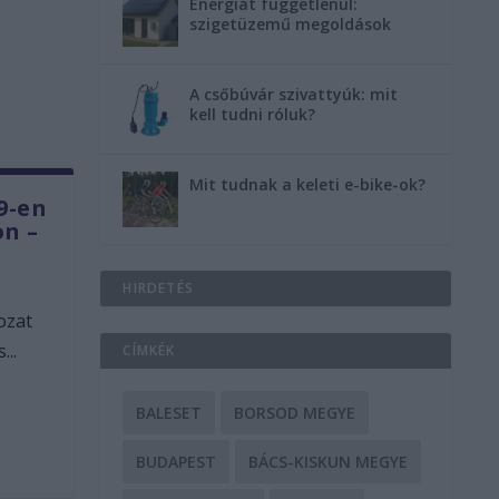
Energiát függetlenül:
szigetüzemű megoldások
A csőbúvár szivattyúk: mit
kell tudni róluk?
Mit tudnak a keleti e-bike-ok?
9-en
n –
HIRDETÉS
ozat
..
CÍMKÉK
BALESET
BORSOD MEGYE
BUDAPEST
BÁCS-KISKUN MEGYE