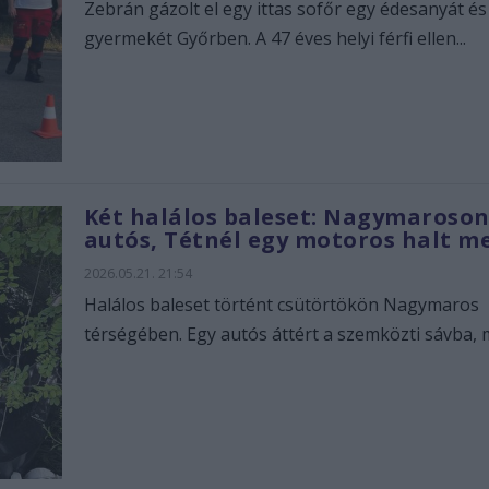
Zebrán gázolt el egy ittas sofőr egy édesanyát és
gyermekét Győrben. A 47 éves helyi férfi ellen...
Két halálos baleset: Nagymaroson
autós, Tétnél egy motoros halt m
2026.05.21. 21:54
Halálos baleset történt csütörtökön Nagymaros
térségében. Egy autós áttért a szemközti sávba, m