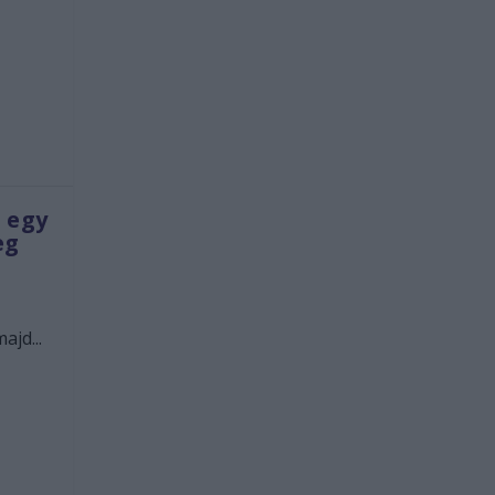
 egy
eg
ajd...