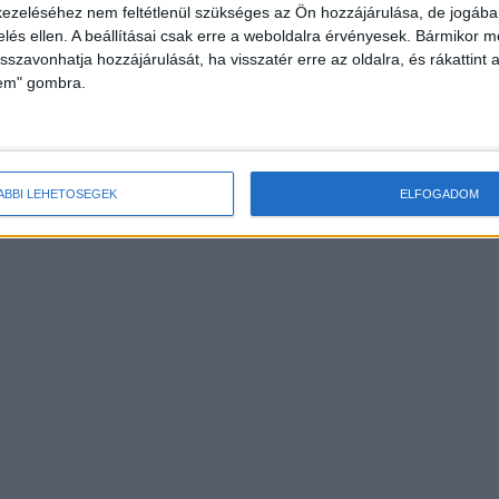
ezeléséhez nem feltétlenül szükséges az Ön hozzájárulása, de jogában 
Borzalmas balesetsorozat rázta meg az országot
zelés ellen. A beállításai csak erre a weboldalra érvényesek. Bármikor m
péntek hajnalban az M1-es autópályán, Töltéstava
isszavonhatja hozzájárulását, ha visszatér erre az oldalra, és rákattint a
lem" gombra.
ÁBBI LEHETŐSÉGEK
ELFOGADOM