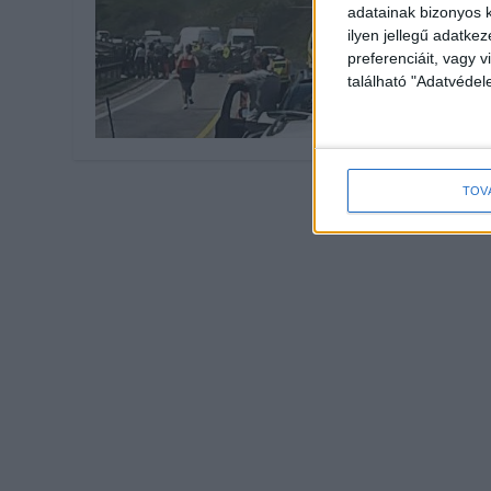
adatainak bizonyos k
ilyen jellegű adatke
preferenciáit, vagy v
található "Adatvéde
TOV