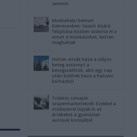
semmit
Munkahelyi baleset
Debrecenben: Vasúti átjáró
felújítása közben sodorta el a
vonat a munkásokat, ketten
meghaltak
Holtan vitták haza a súlyos
beteg asszonyt a
betegszállítók, akit egy nap
után küldtek haza a hatvani
kórházból
Trükkös tolvajok
szupermarketeknél: Ezekkel a
módszerrel lopják ki az
értékeket a gyanútlan
autósok kocsijából