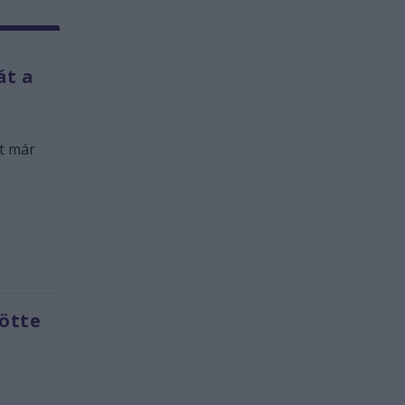
át a
rt már
tötte