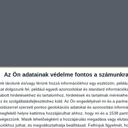
Az Ön adatainak védelme fontos a számunkr
nk tárolunk és/vagy férünk hozzá információkhoz egy eszközön, példáu
t dolgozunk fel, például egyedi azonosítókat és standard információk
abott hirdetésekhez és tartalomhoz, hirdetések és tartalmak méréséhe
és szolgáltatásfejlesztéshez küld.
Az Ön engedélyével mi és a partne
Fekete péntek az M1-esen: 40 perc
dszerrel szerzett pontos geolokációs adatokat és azonosítási informác
különbséggel 8 embert halt meg k
megfelelő helyre kattintva hozzájárulhat ahhoz, hogy mi és a 1538 partne
tragikus ütközésben
 végezzünk. Másik lehetőségként a hozzájárulás megadása vagy elutasí
2026.06.12. 8:05
iókhoz juthat, és megváltoztathatja beállításait.
Felhívjuk figyelmét, 