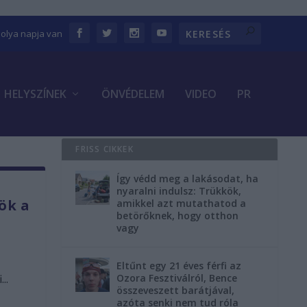
bolya napja van
HELYSZÍNEK
ÖNVÉDELEM
VIDEO
PR
FRISS CIKKEK
Így védd meg a lakásodat, ha
nyaralni indulsz: Trükkök,
ök a
amikkel azt mutathatod a
betörőknek, hogy otthon
vagy
Eltűnt egy 21 éves férfi az
..
Ozora Fesztiválról, Bence
összeveszett barátjával,
azóta senki nem tud róla