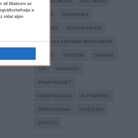
NÓGRÁD MEGYE
PEST MEGYE
áll tiltakozni az
egváltoztathatja a
...
RABLÁS
RENDŐRSÉG
z oldal alján
SEGÍTSÉG
SOMOGY MEGYE
SZABOLCS-SZATMÁR-BEREG MEGYE
SZEGED
TRAGÉDIA
TÁMADÁS
TŰZ
VEREKEDÉS
VONATBALESET
VONATGÁZOLÁS
ÉLETMENTÉS
ÖNGYILKOSSÁG
ÜGYÉSZSÉG
ÜTKÖZÉS