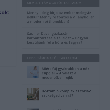
-
KIEMELT TÁMOGATÓI TARTALOM
sok:
Mennyi ideig bírja az ember melegvíz
nélkül? Mennyire fontos a villanybojler
a modern otthonokban?
Saunier Duval gázkazán
karbantartása a tél előtt – Hogyan
készüljünk fel a hóra és fagyra?
FRISS TÁMOGATÓI TARTALOM
Miért fáj gyakrabban a nők
csípője? – A válasz a
medencében rejlik
B-vitamin komplex és folsav:
szükséged van rá?