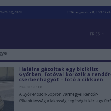
kra figyeltek...
2026. augusztus 8., 2:53:48
- I
FRISS
gye
Halálra gázoltak egy biciklist
Győrben, fotóval körözik a rendőr
cserbenhagyót – fotó a cikkben
2026.07.19. 11:05
A Győr-Moson-Sopron Vármegyei Rendőr-
főkapitányság a lakosság segítségét kéri egy férfi.