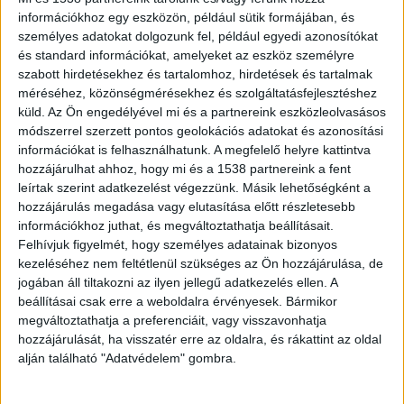
A csőbúvár szivattyúk: mit kell tudni róluk?
információkhoz egy eszközön, például sütik formájában, és
személyes adatokat dolgozunk fel, például egyedi azonosítókat
és standard információkat, amelyeket az eszköz személyre
szabott hirdetésekhez és tartalomhoz, hirdetések és tartalmak
méréséhez, közönségmérésekhez és szolgáltatásfejlesztéshez
küld.
Az Ön engedélyével mi és a partnereink eszközleolvasásos
EZ IS FONTOS
módszerrel szerzett pontos geolokációs adatokat és azonosítási
információkat is felhasználhatunk. A megfelelő helyre kattintva
hozzájárulhat ahhoz, hogy mi és a 1538 partnereink a fent
leírtak szerint adatkezelést végezzünk. Másik lehetőségként a
hozzájárulás megadása vagy elutasítása előtt részletesebb
információkhoz juthat, és megváltoztathatja beállításait.
Felhívjuk figyelmét, hogy személyes adatainak bizonyos
kezeléséhez nem feltétlenül szükséges az Ön hozzájárulása, de
jogában áll tiltakozni az ilyen jellegű adatkezelés ellen. A
beállításai csak erre a weboldalra érvényesek. Bármikor
megváltoztathatja a preferenciáit, vagy visszavonhatja
hozzájárulását, ha visszatér erre az oldalra, és rákattint az oldal
alján található "Adatvédelem" gombra.