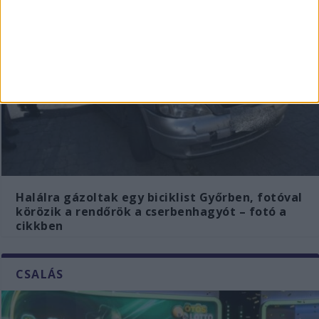
Halálra gázoltak egy biciklist Győrben, fotóval
körözik a rendőrök a cserbenhagyót – fotó a
cikkben
CSALÁS