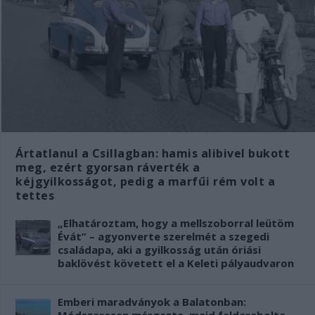
Ártatlanul a Csillagban: hamis alibivel bukott
meg, ezért gyorsan ráverték a
kéjgyilkosságot, pedig a marfűi rém volt a
tettes
„Elhatároztam, hogy a mellszoborral leütöm
Évát” – agyonverte szerelmét a szegedi
családapa, aki a gyilkosság után óriási
baklövést követett el a Keleti pályaudvaron
Emberi maradványok a Balatonban: