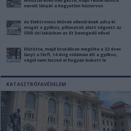
Módszeresen mérgezte, majd feldarabolta
nevelt lányát a kegyetlen háziorvos
Az Elektromos Művek ellenőrének adta ki
magát a gyilkos, pillanatok alatt végzett az
Üllői úti lakásban az őt beengedő nővel
Elütötte, majd brutálisan megölte a 22 éves
lányt a férfi, 14 évig vidáman élt a gyilkos,
végül nem hiszed el hogyan bukott le
KATASZTRÓFAVÉDELEM