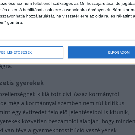
ezeléséhez nem feltétlenül szükséges az Ön hozzájárulása, de jogában 
zelés ellen. A beállításai csak erre a weboldalra érvényesek. Bármikor m
isszavonhatja hozzájárulását, ha visszatér erre az oldalra, és rákattint a
lem" gombra.
ordulatok történtek, hihetetlen erejű felvételek
övető igazgató, Kovács-Buna Károly láthatóan
kiszolgáltatott intézetis gyereket. Sajnos az igazság
ÁBBI LEHETŐSÉGEK
ELFOGADOM
 jogvédők által régóta ismert jelenségek és
ágra.
zetis gyerekek
zellenségnek kikiáltott civil (azaz kormánytól
l, de még a kormánnyal szemben nem túl kritikus
nt egy évtizedet felölelő jelentéseiből is kitűnik,
 gyerekek közvetlen beszámolói alapján, hogy minde
ki van téve a gyermekprostitúció veszélyének.