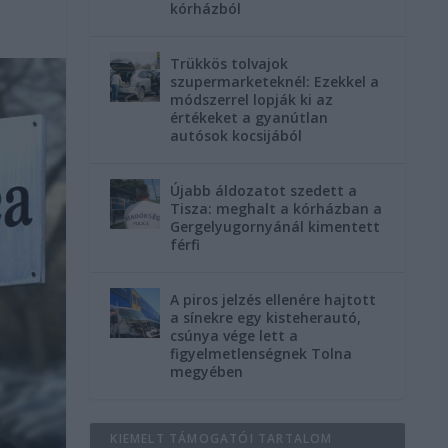
kórházból
Trükkös tolvajok
szupermarketeknél: Ezekkel a
módszerrel lopják ki az
értékeket a gyanútlan
autósok kocsijából
Újabb áldozatot szedett a
Tisza: meghalt a kórházban a
Gergelyugornyánál kimentett
férfi
A piros jelzés ellenére hajtott
a sínekre egy kisteherautó,
csúnya vége lett a
figyelmetlenségnek Tolna
megyében
KIEMELT TÁMOGATÓI TARTALOM