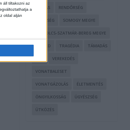
áll tiltakozni az
RABLÁS
RENDŐRSÉG
egváltoztathatja a
z oldal alján
SEGÍTSÉG
SOMOGY MEGYE
SZABOLCS-SZATMÁR-BEREG MEGYE
SZEGED
TRAGÉDIA
TÁMADÁS
TŰZ
VEREKEDÉS
VONATBALESET
VONATGÁZOLÁS
ÉLETMENTÉS
ÖNGYILKOSSÁG
ÜGYÉSZSÉG
ÜTKÖZÉS
n