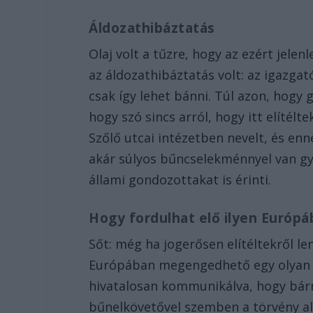
Áldozathibáztatás
Olaj volt a tűzre, hogy az ezért jelen
az áldozathibáztatás volt: az igazgat
csak így lehet bánni. Túl azon, hogy 
hogy szó sincs arról, hogy itt elítélt
Szőlő utcai intézetben nevelt, és en
akár súlyos bűncselekménnyel van gya
állami gondozottakat is érinti.
Hogy fordulhat elő ilyen Európá
Sőt: még ha jogerősen elítéltekről le
Európában megengedhető egy olyan go
hivatalosan kommunikálva, hogy bárm
bűnelkövetővel szemben a törvény ala