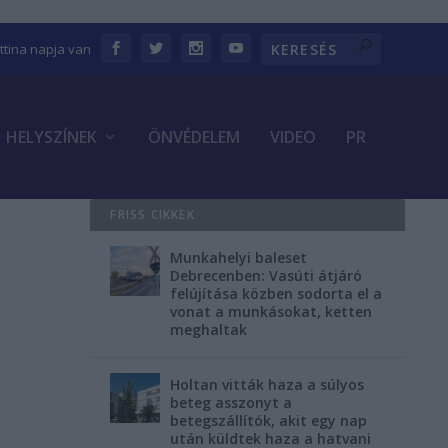
ettina napja van
HELYSZÍNEK
ÖNVÉDELEM
VIDEO
PR
FRISS CIKKEK
Munkahelyi baleset
Debrecenben: Vasúti átjáró
felújítása közben sodorta el a
vonat a munkásokat, ketten
meghaltak
Holtan vitták haza a súlyos
beteg asszonyt a
betegszállítók, akit egy nap
után küldtek haza a hatvani