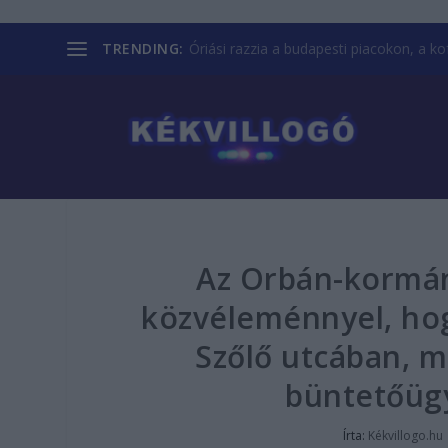
TRENDING:
Óriási razzia a budapesti piacokon, a kofá
Az Orbán-kormán
közvéleménnyel, hog
Szőlő utcában, m
büntetőüg
Írta:
Kékvillogo.hu