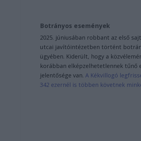
Botrányos események
2025. júniusában robbant az első s
utcai javítóintézetben történt botr
ügyében. Kiderült, hogy a közvélemé
korábban elképzelhetetlennek tűnő 
jelentősége van.
A Kékvillogó legfris
342 ezernél is többen követnek mink