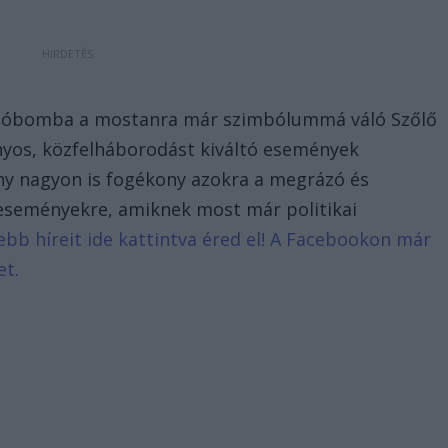
ajtóbomba a mostanra már szimbólummá váló Szőlő
ányos, közfelháborodást kiváltó események
ny nagyon is fogékony azokra a megrázó és
eseményekre, amiknek most már politikai
sebb híreit ide kattintva éred el! A Facebookon már
et.