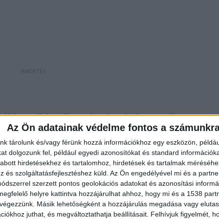
ábban elképzelhetetlenek voltak. Az intézet
Az Ön adatainak védelme fontos a számunkr
 nagy tiszteletnek örvendő közmédiás, TV-és
nk tárolunk és/vagy férünk hozzá információkhoz egy eszközön, példáu
volt a Duna Televízió vallási műsorainak, mélyérzésű
t dolgozunk fel, például egyedi azonosítókat és standard információk
ént tetszelegve a nézők előtt. A valóságban –
abott hirdetésekhez és tartalomhoz, hirdetések és tartalmak méréséhe
és szolgáltatásfejlesztéshez küld.
Az Ön engedélyével mi és a partne
nten űzte az intézetis lányok futtatását, és ő maga i
dszerrel szerzett pontos geolokációs adatokat és azonosítási informác
djaira bízott fiatalokon.
megfelelő helyre kattintva hozzájárulhat ahhoz, hogy mi és a 1538 partne
 végezzünk. Másik lehetőségként a hozzájárulás megadása vagy elutasí
iókhoz juthat, és megváltoztathatja beállításait.
Felhívjuk figyelmét, 