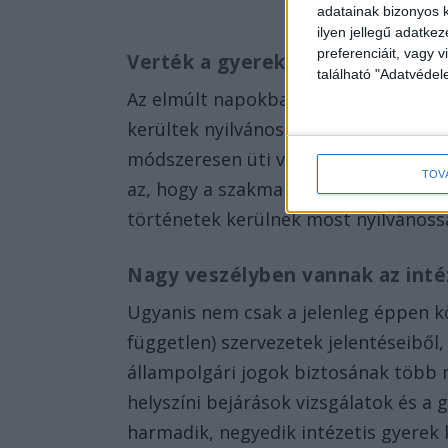
adatainak bizonyos k
ilyen jellegű adatke
preferenciáit, vagy v
Verték a gyerekeket
található "Adatvéde
Az elmúlt napokban újra hihetetlen f
kerültek nyilvánosságra amin az őt k
módszeresen üti veri a neki teljesen 
TOV
az, hogy a szakmabeliek, jogászok és
történetek kerülnek most nyilvánoss
Nagy veszélyben vannak az inté
Ugyanis nem csak a jelenleg éppen kö
független) szervezetek jelentéseibő
állampolgári jogok biztosának több mi
helyszíni bejárások vizsgálatok és a
harmadik, negyedik intézetis gyerek 