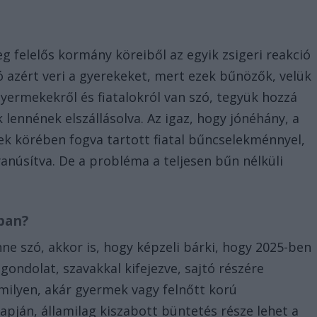
leg felelős kormány köreiből az egyik zsigeri reakció
ó azért veri a gyerekeket, mert ezek bűnözők, velük
gyermekekről és fiatalokról van szó, tegyük hozzá
ek lennének elszállásolva. Az igaz, hogy jónéhány, a
nek körében fogva tartott fiatal bűncselekménnyel,
núsítva. De a probléma a teljesen bűn nélküli
ban?
nne szó, akkor is, hogy képzeli bárki, hogy 2025-ben
ndolat, szavakkal kifejezve, sajtó részére
ilyen, akár gyermek vagy felnőtt korú
pján, államilag kiszabott büntetés része lehet a