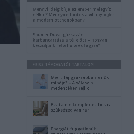
Mennyi ideig bírja az ember melegvíz
nélkül? Mennyire fontos a villanybojler
a modern otthonokban?
Saunier Duval gázkazán
karbantartása a tél előtt – Hogyan
készüljünk fel a hóra és fagyra?
FRISS TÁMOGATÓI TARTALOM
Miért fáj gyakrabban a nők
csípője? – A válasz a
medencében rejlik
B-vitamin komplex és folsav:
szükséged van rá?
Energiát függetlenül: