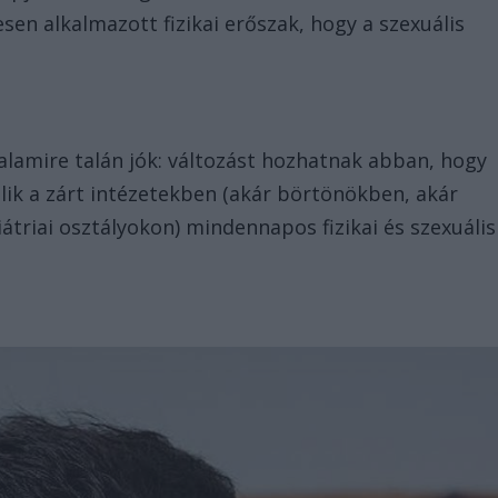
esen alkalmazott fizikai erőszak, hogy a szexuális
amire talán jók: változást hozhatnak abban, hogy
lik a zárt intézetekben (akár börtönökben, akár
átriai osztályokon) mindennapos fizikai és szexuális