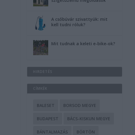
szigetüzemű megoldások
A csőbúvár szivattyúk: mit
kell tudni róluk?
Mit tudnak a keleti e-bike-ok?
HIRDETÉS
CÍMKÉK
BALESET
BORSOD MEGYE
BUDAPEST
BÁCS-KISKUN MEGYE
BÁNTALMAZÁS
BÖRTÖN