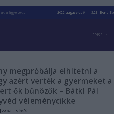
kra figyeltek...
2026. augusztus 6., 1:43:29
- Berta, B
FRISS
y megpróbálja elhitetni a
y azért verték a gyermeket a
ert ők bűnözők – Bátki Pál
yvéd véleménycikke
|
2025.12.15. hétfő