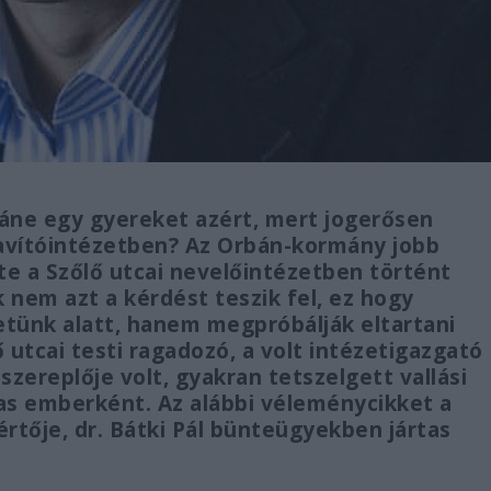
pláne egy gyereket azért, mert jogerősen
javítóintézetben? Az Orbán-kormány jobb
zdte a Szőlő utcai nevelőintézetben történt
 nem azt a kérdést teszik fel, ez hogy
etünk alatt, hanem megpróbálják eltartani
 utcai testi ragadozó, a volt intézetigazgató
szereplője volt, gyakran tetszelgett vallási
s emberként. Az alábbi véleménycikket a
kértője, dr. Bátki Pál bünteügyekben jártas