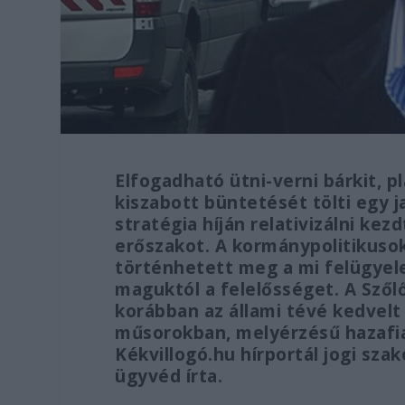
Elfogadható ütni-verni bárkit, 
kiszabott büntetését tölti egy 
stratégia híján relativizálni ke
erőszakot. A kormánypolitikusok
történhetett meg a mi felügyel
maguktól a felelősséget. A Szőlő
korábban az állami tévé kedvelt 
műsorokban, melyérzésű hazafia
Kékvillogó.hu hírportál jogi sza
ügyvéd írta.