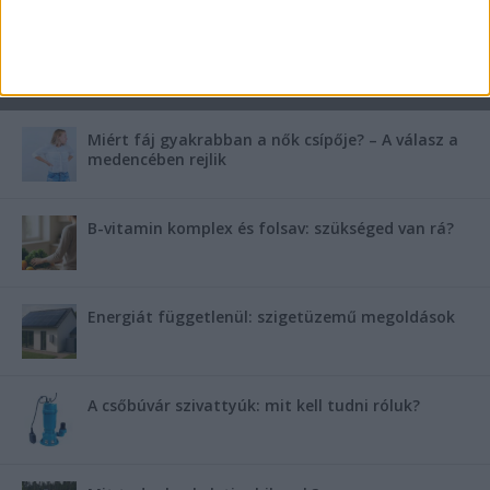
Saunier Duval gázkazán karbantartása a tél előtt –
Hogyan készüljünk fel a hóra és fagyra?
FRISS TÁMOGATÓI TARTALOM
Miért fáj gyakrabban a nők csípője? – A válasz a
medencében rejlik
B-vitamin komplex és folsav: szükséged van rá?
Energiát függetlenül: szigetüzemű megoldások
A csőbúvár szivattyúk: mit kell tudni róluk?