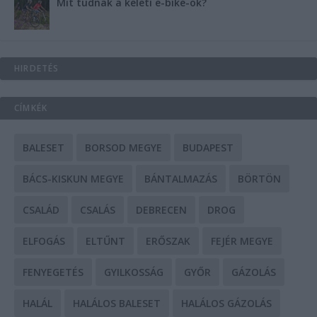
Mit tudnak a keleti e-bike-ok?
HIRDETÉS
CÍMKÉK
BALESET
BORSOD MEGYE
BUDAPEST
BÁCS-KISKUN MEGYE
BÁNTALMAZÁS
BÖRTÖN
CSALÁD
CSALÁS
DEBRECEN
DROG
ELFOGÁS
ELTŰNT
ERŐSZAK
FEJÉR MEGYE
FENYEGETÉS
GYILKOSSÁG
GYŐR
GÁZOLÁS
HALÁL
HALÁLOS BALESET
HALÁLOS GÁZOLÁS