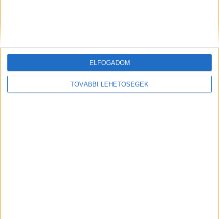
ELFOGADOM
TOVÁBBI LEHETŐSÉGEK
Lázgörcsöt kapott és meghalt egy
kétéves kisfiú a tatabányai
kórházban, a szülők szerint nem
látták el megfelelően a gyermeket
2026.06.20. 13:37
Egy kétéves kisfiú halt meg a Komárom-Esztergom
Vármegyei Szent Borbála Kórházban, miután...