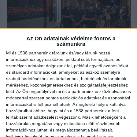
Az Ön adatainak védelme fontos a
számunkra
Mi és 1538 partnereink tárolunk és/vagy férünk hozzá
információkhoz egy eszközön, például sütik formájában, és
Támadás a Bécs felé tartó
személyes adatokat dolgozunk fel, például egyedi azonosítókat
gyorsvonaton: Ököllel verte a
és standard információkat, amelyeket az eszköz személyre
kalauzt az utas és Komáromnál
szabott hirdetésekhez és tartalomhoz, hirdetések és tartalmak
megfenyegette, hogy megöli
méréséhez, közönségmérésekhez és szolgáltatásfejlesztéshez
2026.08.1. 0:39
küld.
Az Ön engedélyével mi és a partnereink eszközleolvasásos
Letartóztatta a Tatabányai Járásbíróság azt a férfit,
módszerrel szerzett pontos geolokációs adatokat és azonosítási
információkat is felhasználhatunk. A megfelelő helyre kattintva
aki a Budapestről Bécsbe tartó nemzetközi...
hozzájárulhat ahhoz, hogy mi és a 1538 partnereink a fent
leírtak szerint adatkezelést végezzünk. Másik lehetőségként a
hozzájárulás megadása vagy elutasítása előtt részletesebb
információkhoz juthat, és megváltoztathatja beállításait.
Felhívjuk figyelmét, hogy személyes adatainak bizonyos