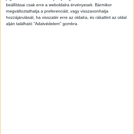
délutánról. „A Győri SZC Bercsényi Miklós
beállításai csak erre a weboldalra érvényesek. Bármikor
Közlekedési és Sportiskolai Technikum teljes
megváltoztathatja a preferenciáit, vagy visszavonhatja
közössége őszinte részvétét fejezi ki a gyászoló
hozzájárulását, ha visszatér erre az oldalra, és rákattint az oldal
alján található "Adatvédelem" gombra.
családnak, a hozzátartozóknak és mindazoknak,
akik ismerték és szerették” – áll az intézmény
hivatalos közleményében, amelyet a közösségi
oldalon tettek közzé.
A Kékvillogó legfrissebb
híreit ide kattintva éred el! A Facebookon már
342 ezernél is többen követnek minket.