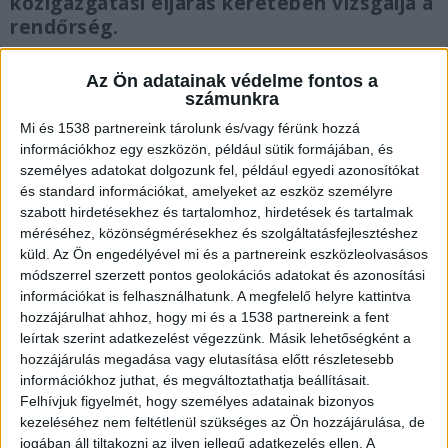
közigazgatási eljárás keretében vizsgálja a
rendőrség.
Az Ön adatainak védelme fontos a
számunkra
Mi és 1538 partnereink tárolunk és/vagy férünk hozzá
Búcsúzik az iskola
információkhoz egy eszközön, például sütik formájában, és
személyes adatokat dolgozunk fel, például egyedi azonosítókat
Mély gyászba borult egy komáromi küzdősport-
és standard információkat, amelyeket az eszköz személyre
közösség és a Győri SZC Bercsényi Miklós
szabott hirdetésekhez és tartalomhoz, hirdetések és tartalmak
méréséhez, közönségmérésekhez és szolgáltatásfejlesztéshez
Közlekedési és Sportiskolai Technikum, miután
küld.
Az Ön engedélyével mi és a partnereink eszközleolvasásos
június 30-án az egyik legígéretesebb, mindössze
módszerrel szerzett pontos geolokációs adatokat és azonosítási
16 esztendős diákjuk és sportolójuk, Kovács
információkat is felhasználhatunk. A megfelelő helyre kattintva
hozzájárulhat ahhoz, hogy mi és a 1538 partnereink a fent
László Dániel edzés közben életét vesztette. A
leírtak szerint adatkezelést végezzünk. Másik lehetőségként a
tragikus eseményekről a Blikk számolt be
hozzájárulás megadása vagy elutasítása előtt részletesebb
információkhoz juthat, és megváltoztathatja beállításait.
elsőként, az elhunyt fiú családtagjai pedig
Felhívjuk figyelmét, hogy személyes adatainak bizonyos
megrázó részleteket osztottak meg a végzetes
kezeléséhez nem feltétlenül szükséges az Ön hozzájárulása, de
jogában áll tiltakozni az ilyen jellegű adatkezelés ellen. A