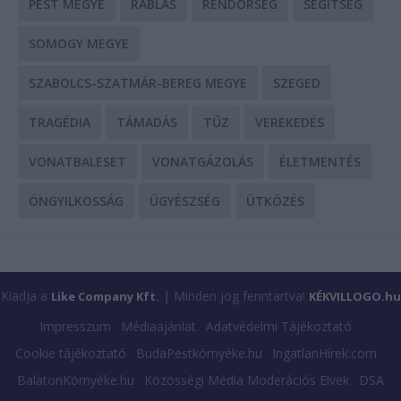
PEST MEGYE
RABLÁS
RENDŐRSÉG
SEGÍTSÉG
SOMOGY MEGYE
SZABOLCS-SZATMÁR-BEREG MEGYE
SZEGED
TRAGÉDIA
TÁMADÁS
TŰZ
VEREKEDÉS
VONATBALESET
VONATGÁZOLÁS
ÉLETMENTÉS
ÖNGYILKOSSÁG
ÜGYÉSZSÉG
ÜTKÖZÉS
Kiadja a
| Minden jog fenntartva!
Like Company Kft.
KÉKVILLOGO.hu
Impresszum
Médiaajánlat
Adatvédelmi Tájékoztató
Cookie tájékoztató
BudaPestkörnyéke.hu
IngatlanHírek.com
BalatonKörnyéke.hu
Közösségi Média Moderációs Elvek
DSA