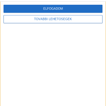
ELFOGADOM
TOVÁBBI LEHETŐSÉGEK
MEGOSZTÁS:
Előző
Következő