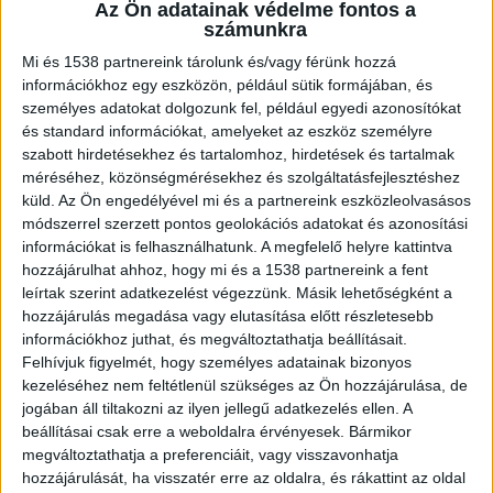
Az Ön adatainak védelme fontos a
számunkra
Mi és 1538 partnereink tárolunk és/vagy férünk hozzá
Lebuktatták a börtönőrök
információkhoz egy eszközön, például sütik formájában, és
személyes adatokat dolgozunk fel, például egyedi azonosítókat
A nő még 2024. november 21-én az izsófalvai
és standard információkat, amelyeket az eszköz személyre
postán adott fel egy borítékot, amelybe nemcsak
szabott hirdetésekhez és tartalomhoz, hirdetések és tartalmak
méréséhez, közönségmérésekhez és szolgáltatásfejlesztéshez
a gondolatait, hanem komoly tiltott szereket is
küld.
Az Ön engedélyével mi és a partnereink eszközleolvasásos
belerejtett, hiszen a papírt két különböző
módszerrel szerzett pontos geolokációs adatokat és azonosítási
információkat is felhasználhatunk. A megfelelő helyre kattintva
kábítószerrel itatta át. A terv azonban gyorsan
hozzájárulhat ahhoz, hogy mi és a 1538 partnereink a fent
kudarcba fulladt, mivel a büntetés-végrehajtási
leírtak szerint adatkezelést végezzünk. Másik lehetőségként a
hozzájárulás megadása vagy elutasítása előtt részletesebb
intézet munkatársai kiszűrték a gyanús
információkhoz juthat, és megváltoztathatja beállításait.
küldeményt, és azonnal lefoglalták azt a címzett
Felhívjuk figyelmét, hogy személyes adatainak bizonyos
elől.
A Kékvillogó legfrissebb híreit ide kattintva
kezeléséhez nem feltétlenül szükséges az Ön hozzájárulása, de
jogában áll tiltakozni az ilyen jellegű adatkezelés ellen. A
éred el! A Facebookon már 342 ezernél is többen
beállításai csak erre a weboldalra érvényesek. Bármikor
követnek minket.
megváltoztathatja a preferenciáit, vagy visszavonhatja
hozzájárulását, ha visszatér erre az oldalra, és rákattint az oldal