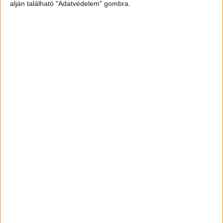
alján található "Adatvédelem" gombra.
Beismerte a bűnét, elmaradt a tárgyalás
A vádlott a bíróságon nem próbált meg
kibúvókat keresni. Az ügy előkészítő ülésén teljes
körű beismerő vallomást tett és lemondott a