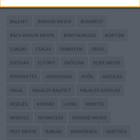
CÍMKÉK
BALESET
BORSOD MEGYE
BUDAPEST
BÁCS-KISKUN MEGYE
BÁNTALMAZÁS
BÖRTÖN
CSALÁD
CSALÁS
DEBRECEN
DROG
ELFOGÁS
ELTŰNT
ERŐSZAK
FEJÉR MEGYE
FENYEGETÉS
GYILKOSSÁG
GYŐR
GÁZOLÁS
HALÁL
HALÁLOS BALESET
HALÁLOS GÁZOLÁS
KÉSELÉS
KÓRHÁZ
LOPÁS
MENTÉS
MISKOLC
NYOMOZÁS
NÓGRÁD MEGYE
PEST MEGYE
RABLÁS
RENDŐRSÉG
SEGÍTSÉG