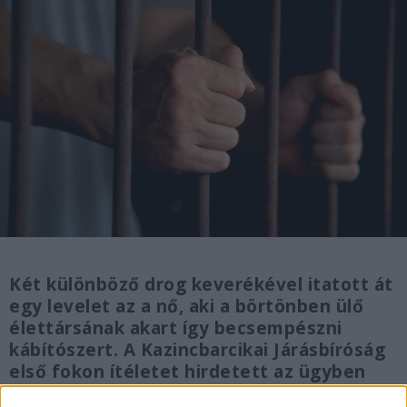
Két különböző drog keverékével itatott át
egy levelet az a nő, aki a börtönben ülő
élettársának akart így becsempészni
kábítószert. A Kazincbarcikai Járásbíróság
első fokon ítéletet hirdetett az ügyben