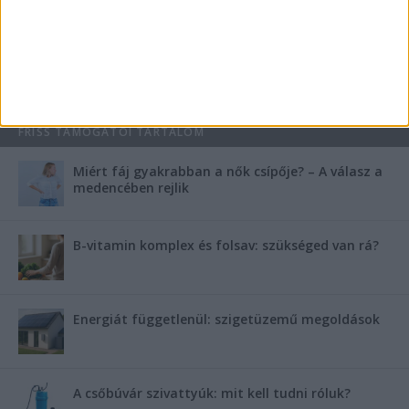
fontos a villanybojler a modern otthonokban?
Saunier Duval gázkazán karbantartása a tél előtt –
Hogyan készüljünk fel a hóra és fagyra?
FRISS TÁMOGATÓI TARTALOM
Miért fáj gyakrabban a nők csípője? – A válasz a
medencében rejlik
B-vitamin komplex és folsav: szükséged van rá?
Energiát függetlenül: szigetüzemű megoldások
A csőbúvár szivattyúk: mit kell tudni róluk?