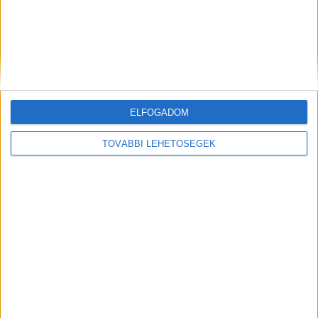
ELFOGADOM
TOVÁBBI LEHETŐSÉGEK
„Még kinyitotta a szemét, de már
nem tudtunk vele beszélni” – az
életéért küzd a nyírlugosi
balesetben megsérült 34 éves
családanya, véradást szerveztek a
helyiek
2026.07.19. 15:12
Összeütközött egy személygépkocsi és egy helyi