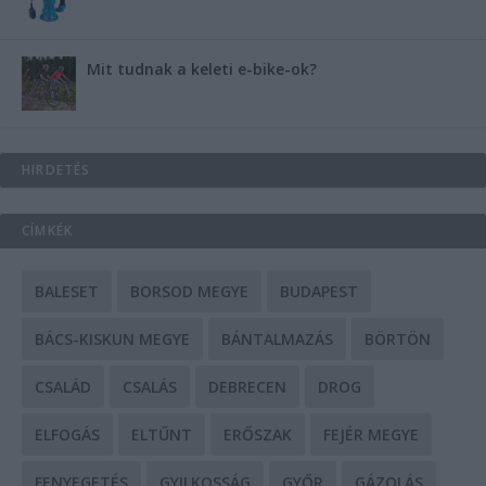
Mit tudnak a keleti e-bike-ok?
HIRDETÉS
CÍMKÉK
BALESET
BORSOD MEGYE
BUDAPEST
BÁCS-KISKUN MEGYE
BÁNTALMAZÁS
BÖRTÖN
CSALÁD
CSALÁS
DEBRECEN
DROG
ELFOGÁS
ELTŰNT
ERŐSZAK
FEJÉR MEGYE
FENYEGETÉS
GYILKOSSÁG
GYŐR
GÁZOLÁS