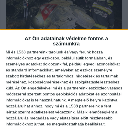
Az Ön adatainak védelme fontos a
számunkra
Mi és 1538 partnereink tárolunk és/vagy férünk hozzá
információkhoz egy eszközön, például sütik formájában, és
Családi tragédia Szabolcsban: Fának
személyes adatokat dolgozunk fel, például egyedi azonosítókat
csapódott egy autó Tuzsérnál, a 21
és standard információkat, amelyeket az eszköz személyre
éves fiú szörnyethalt, édesapja
szabott hirdetésekhez és tartalomhoz, hirdetések és tartalmak
életveszélyben van
méréséhez, közönségmérésekhez és szolgáltatásfejlesztéshez
küld.
Az Ön engedélyével mi és a partnereink eszközleolvasásos
2026.07.31. 11:54
módszerrel szerzett pontos geolokációs adatokat és azonosítási
Tragikus kimenetelű közúti közlekedési baleset
információkat is felhasználhatunk. A megfelelő helyre kattintva
történt július 31-ére virradó éjszaka...
hozzájárulhat ahhoz, hogy mi és a 1538 partnereink a fent
leírtak szerint adatkezelést végezzünk. Másik lehetőségként a
hozzájárulás megadása vagy elutasítása előtt részletesebb
információkhoz juthat, és megváltoztathatja beállításait.