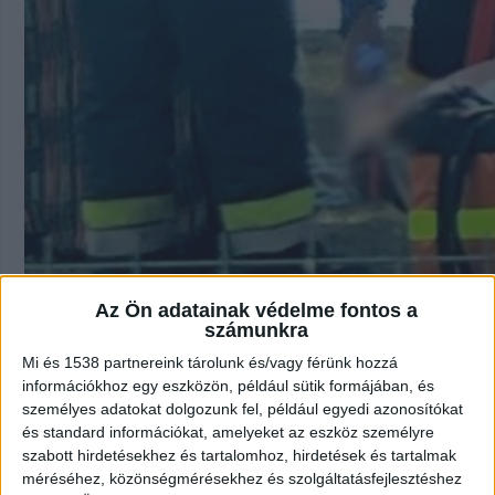
Az Ön adatainak védelme fontos a
számunkra
Mi és 1538 partnereink tárolunk és/vagy férünk hozzá
információkhoz egy eszközön, például sütik formájában, és
Szívrohamban halhatott meg a fonyódi
személyes adatokat dolgozunk fel, például egyedi azonosítókat
mentősök küzdenek édesapja életéért
és standard információkat, amelyeket az eszköz személyre
szabott hirdetésekhez és tartalomhoz, hirdetések és tartalmak
2026.07.30. 9:26
méréséhez, közönségmérésekhez és szolgáltatásfejlesztéshez