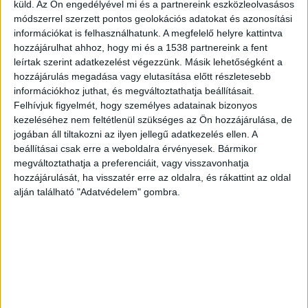
Szívrohamot kaphatott az a 82 éves férfi, aki SUP-ozás k
küld.
Az Ön engedélyével mi és a partnereink eszközleolvasásos
módszerrel szerzett pontos geolokációs adatokat és azonosítási
információkat is felhasználhatunk. A megfelelő helyre kattintva
hozzájárulhat ahhoz, hogy mi és a 1538 partnereink a fent
leírtak szerint adatkezelést végezzünk. Másik lehetőségként a
hozzájárulás megadása vagy elutasítása előtt részletesebb
információkhoz juthat, és megváltoztathatja beállításait.
Felhívjuk figyelmét, hogy személyes adatainak bizonyos
kezeléséhez nem feltétlenül szükséges az Ön hozzájárulása, de
jogában áll tiltakozni az ilyen jellegű adatkezelés ellen. A
beállításai csak erre a weboldalra érvényesek. Bármikor
megváltoztathatja a preferenciáit, vagy visszavonhatja
hozzájárulását, ha visszatér erre az oldalra, és rákattint az oldal
alján található "Adatvédelem" gombra.