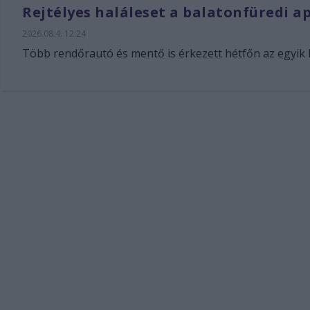
Rejtélyes haláleset a balatonfüredi 
2026.08.4. 12:24
Több rendőrautó és mentő is érkezett hétfőn az egyik 