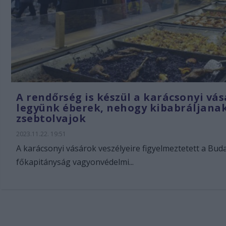
A rendőrség is készül a karácsonyi vás
legyünk éberek, nehogy kibabráljanak
zsebtolvajok
2023.11.22. 19:51
A karácsonyi vásárok veszélyeire figyelmeztetett a Bud
főkapitányság vagyonvédelmi...