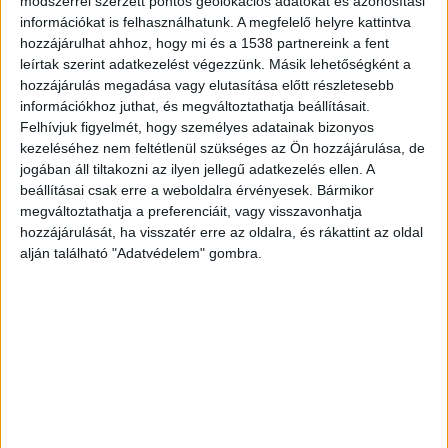
módszerrel szerzett pontos geolokációs adatokat és azonosítási
információkat is felhasználhatunk. A megfelelő helyre kattintva
hozzájárulhat ahhoz, hogy mi és a 1538 partnereink a fent
leírtak szerint adatkezelést végezzünk. Másik lehetőségként a
hozzájárulás megadása vagy elutasítása előtt részletesebb
információkhoz juthat, és megváltoztathatja beállításait.
Felhívjuk figyelmét, hogy személyes adatainak bizonyos
kezeléséhez nem feltétlenül szükséges az Ön hozzájárulása, de
jogában áll tiltakozni az ilyen jellegű adatkezelés ellen. A
beállításai csak erre a weboldalra érvényesek. Bármikor
megváltoztathatja a preferenciáit, vagy visszavonhatja
hozzájárulását, ha visszatér erre az oldalra, és rákattint az oldal
alján található "Adatvédelem" gombra.
„Novemberben utcára tenni egy család
embertelenség!” – senki nem tudja, mi
lakoltatták ki a kispesti édesanyát és
gyermekét
2023.11.2. 20:06
Balhé a főváros 19. kerületében: kilakoltattak egy anyu
hírek szerint a...