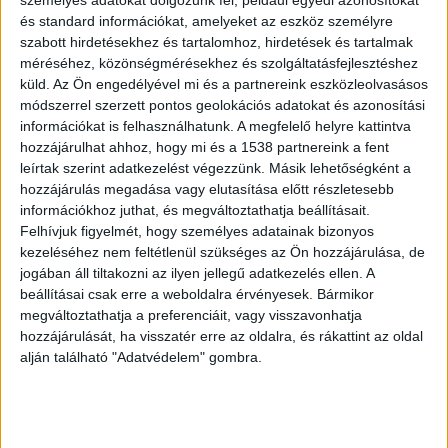
és standard információkat, amelyeket az eszköz személyre
szabott hirdetésekhez és tartalomhoz, hirdetések és tartalmak
méréséhez, közönségmérésekhez és szolgáltatásfejlesztéshez
küld.
Az Ön engedélyével mi és a partnereink eszközleolvasásos
módszerrel szerzett pontos geolokációs adatokat és azonosítási
információkat is felhasználhatunk. A megfelelő helyre kattintva
Körülírták a kutatók
hozzájárulhat ahhoz, hogy mi és a 1538 partnereink a fent
leírtak szerint adatkezelést végezzünk. Másik lehetőségként a
Ebben a folyamatban a fordulópontot az
hozzájárulás megadása vagy elutasítása előtt részletesebb
jelentette, amikor a 1990-es évek elején kutatók
információkhoz juthat, és megváltoztathatja beállításait.
Felhívjuk figyelmét, hogy személyes adatainak bizonyos
felfedezték és körülírták az emberi agyban és
kezeléséhez nem feltétlenül szükséges az Ön hozzájárulása, de
szervezetben az endokannabinoid rendszert. Az
jogában áll tiltakozni az ilyen jellegű adatkezelés ellen. A
endokannabionid rendszer körében azonosításra
beállításai csak erre a weboldalra érvényesek. Bármikor
megváltoztathatja a preferenciáit, vagy visszavonhatja
kerültek a kannabionidok fontos biológiai
hozzájárulását, ha visszatér erre az oldalra, és rákattint az oldal
funkciói, többek közt a kognitív működés, a
alján található "Adatvédelem" gombra.
memória, a fájdalomérzet, az alvás és az
immunrendszer működése terén.