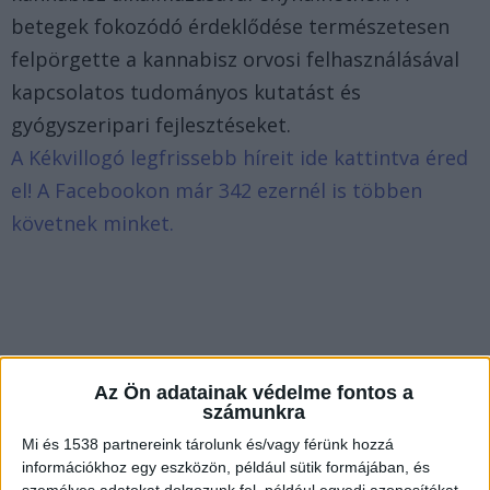
betegek fokozódó érdeklődése természetesen
felpörgette a kannabisz orvosi felhasználásával
kapcsolatos tudományos kutatást és
gyógyszeripari fejlesztéseket.
A Kékvillogó legfrissebb híreit ide kattintva éred
el! A Facebookon már 342 ezernél is többen
követnek minket.
Az Ön adatainak védelme fontos a
számunkra
Mi és 1538 partnereink tárolunk és/vagy férünk hozzá
információkhoz egy eszközön, például sütik formájában, és
személyes adatokat dolgozunk fel, például egyedi azonosítókat