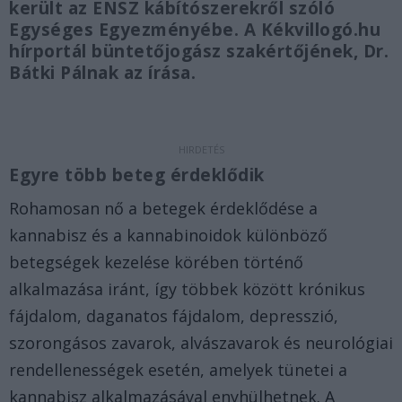
került az ENSZ kábítószerekről szóló
Egységes Egyezményébe. A Kékvillogó.hu
hírportál büntetőjogász szakértőjének, Dr.
Bátki Pálnak az írása.
Egyre több beteg érdeklődik
Rohamosan nő a betegek érdeklődése a
kannabisz és a kannabinoidok különböző
betegségek kezelése körében történő
alkalmazása iránt, így többek között krónikus
fájdalom, daganatos fájdalom, depresszió,
szorongásos zavarok, alvászavarok és neurológiai
rendellenességek esetén, amelyek tünetei a
kannabisz alkalmazásával enyhülhetnek. A