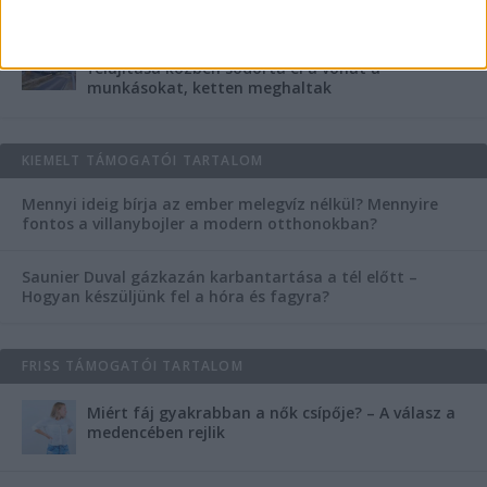
Munkahelyi baleset Debrecenben: Vasúti átjáró
felújítása közben sodorta el a vonat a
munkásokat, ketten meghaltak
KIEMELT TÁMOGATÓI TARTALOM
Mennyi ideig bírja az ember melegvíz nélkül? Mennyire
fontos a villanybojler a modern otthonokban?
Saunier Duval gázkazán karbantartása a tél előtt –
Hogyan készüljünk fel a hóra és fagyra?
FRISS TÁMOGATÓI TARTALOM
Miért fáj gyakrabban a nők csípője? – A válasz a
medencében rejlik