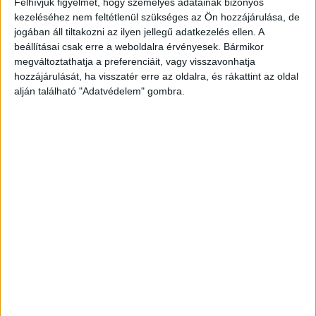
részét és a betondarabbal együtt kifordították a
Felhívjuk figyelmét, hogy személyes adatainak bizonyos
kezeléséhez nem feltétlenül szükséges az Ön hozzájárulása, de
korlát betontalapzatban végződő részét.
A
jogában áll tiltakozni az ilyen jellegű adatkezelés ellen. A
Kékvillogó legfrissebb híreit ide kattintva éred el!
beállításai csak erre a weboldalra érvényesek. Bármikor
A Facebookon már 342 ezernél is többen
megváltoztathatja a preferenciáit, vagy visszavonhatja
hozzájárulását, ha visszatér erre az oldalra, és rákattint az oldal
követnek minket.
alján található "Adatvédelem" gombra.