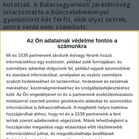
kutattak. A Balassagyarmati Járásbíróság
letartóztatta a bűncselekménnyel
gyanúsított két férfit, akik olyat tettek,
amire senki nem számított.
Az Ön adatainak védelme fontos a
számunkra
Mi és 1538 partnereink tárolunk és/vagy férünk hozzá
Megrongálták a sírt
információkhoz egy eszközön, például sütik formájában, és
személyes adatokat dolgozunk fel, például egyedi azonosítókat
A Balassagyarmati Törvényszék tájékoztatása
és standard információkat, amelyeket az eszköz személyre
szabott hirdetésekhez és tartalomhoz, hirdetések és tartalmak
szerint a gyanúsítottak 2025. december 29-
méréséhez, közönségmérésekhez és szolgáltatásfejlesztéshez
én este elmentek az Endrefalvai Közös
küld.
Az Ön engedélyével mi és a partnereink eszközleolvasásos
Önkormányzati Hivatal által fenntartott
módszerrel szerzett pontos geolokációs adatokat és azonosítási
információkat is felhasználhatunk. A megfelelő helyre kattintva
temetőbe, ahol azért, hogy a művelethez
hozzájárulhat ahhoz, hogy mi és a 1538 partnereink a fent
megfelelő szerszámot szerezzenek: előbb
leírtak szerint adatkezelést végezzünk. Másik lehetőségként a
hozzájárulás megadása vagy elutasítása előtt részletesebb
letörték a temető lépcsőjének fémkorlát fogódzó
információkhoz juthat, és megváltoztathatja beállításait.