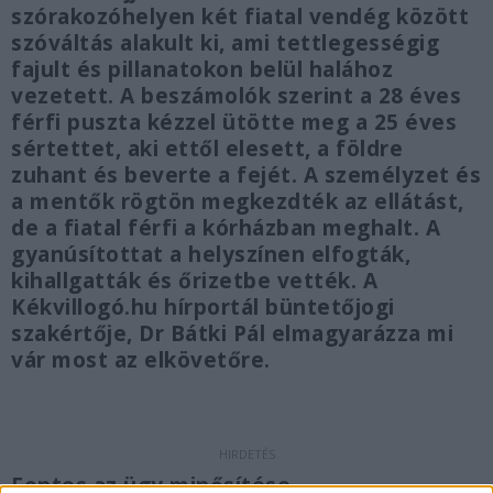
szórakozóhelyen két fiatal vendég között
szóváltás alakult ki, ami tettlegességig
fajult és pillanatokon belül halához
vezetett. A beszámolók szerint a 28 éves
férfi puszta kézzel ütötte meg a 25 éves
sértettet, aki ettől elesett, a földre
zuhant és beverte a fejét. A személyzet és
a mentők rögtön megkezdték az ellátást,
de a fiatal férfi a kórházban meghalt. A
gyanúsítottat a helyszínen elfogták,
kihallgatták és őrizetbe vették. A
Kékvillogó.hu hírportál büntetőjogi
szakértője, Dr Bátki Pál elmagyarázza mi
vár most az elkövetőre.
Fontos az ügy minősítése