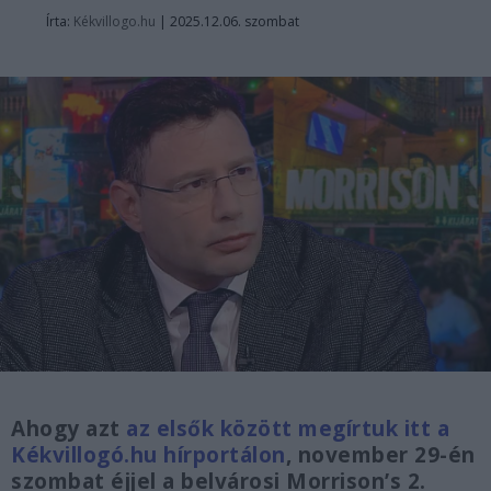
Írta:
Kékvillogo.hu
|
2025.12.06. szombat
Ahogy azt
az elsők között megírtuk itt a
Kékvillogó.hu hírportálon
, november 29-én
szombat éjjel a belvárosi Morrison’s 2.