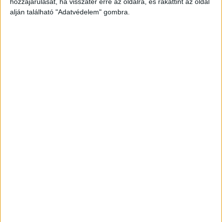
hozzájárulását, ha visszatér erre az oldalra, és rákattint az oldal
alján található "Adatvédelem" gombra.
Nem akart ölni, csak túl nagyot ütött?
Ez annyit jelent, hogy az elkövető testi sértési
szándékkal lépett fel, a halál pedig nem kívánt
következmény, amivel kapcsolatban csak az
elkövető gondatlansága állapítható meg. Tehát a
szándékosságnak és a gondatlanságnak egyfajta