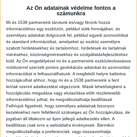
Az Ön adatainak védelme fontos a
Ez a tragédia büntetőjogi szemmel azért
számunkra
különösen érdekes, mert az azonnal megindult
Mi és 1538 partnereink tárolunk és/vagy férünk hozzá
büntetőeljárás során a minősítés rövid időn belül
információkhoz egy eszközön, például sütik formájában, és
személyes adatokat dolgozunk fel, például egyedi azonosítókat
érdemben változott. A nyomozás a rendőrségen
és standard információkat, amelyeket az eszköz személyre
halált okozó testi sértés gyanújával indult. Ez a
szabott hirdetésekhez és tartalomhoz, hirdetések és tartalmak
büntetőjogi minősítés teljesen megszokott. Egy
méréséhez, közönségmérésekhez és szolgáltatásfejlesztéshez
küld.
Az Ön engedélyével mi és a partnereink eszközleolvasásos
ilyen cselekmény ami lényegében az „egy ütés –
módszerrel szerzett pontos geolokációs adatokat és azonosítási
esés – fejtrauma – halál” mozzanatokkal
információkat is felhasználhatunk. A megfelelő helyre kattintva
hozzájárulhat ahhoz, hogy mi és a 1538 partnereink a fent
ragadható meg, szinte mindig ilyen büntetőjogi
leírtak szerint adatkezelést végezzünk. Másik lehetőségként a
értékelés, minősítést és büntetés-kiszabási
hozzájárulás megadása vagy elutasítása előtt részletesebb
információkhoz juthat, és megváltoztathatja beállításait.
keretek között mozog.
Felhívjuk figyelmét, hogy személyes adatainak bizonyos
kezeléséhez nem feltétlenül szükséges az Ön hozzájárulása, de
jogában áll tiltakozni az ilyen jellegű adatkezelés ellen. A
beállításai csak erre a weboldalra érvényesek. Bármikor
megváltoztathatja a preferenciáit, vagy visszavonhatja