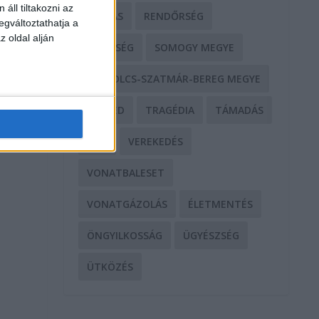
áll tiltakozni az
RABLÁS
RENDŐRSÉG
egváltoztathatja a
z oldal alján
SEGÍTSÉG
SOMOGY MEGYE
SZABOLCS-SZATMÁR-BEREG MEGYE
SZEGED
TRAGÉDIA
TÁMADÁS
TŰZ
VEREKEDÉS
VONATBALESET
VONATGÁZOLÁS
ÉLETMENTÉS
ÖNGYILKOSSÁG
ÜGYÉSZSÉG
ÜTKÖZÉS