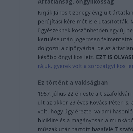
Ártatlanság, öngyilkosság
Kirják János tizenegy évig ült ártatl
perújítási kérelmét is elutasították
ügyészeknek köszönhetően egy új perú
kerülése után jogerősen felmentették
dolgozni a cipőgyárba, de az ártatl
később öngyilkos lett.
EZT IS OLVAS
rájuk, gyerek volt a sorozatgyilkos l
Ez történt a valóságban
1957. július 22-én este a tiszaföldvár
ült az akkor 23 éves Kovács Péter is, 
volt, hogy úgy érezte, valami hasonló
biciklire és a magányosan a munkából
műszak után tartott hazafelé Tiszafö