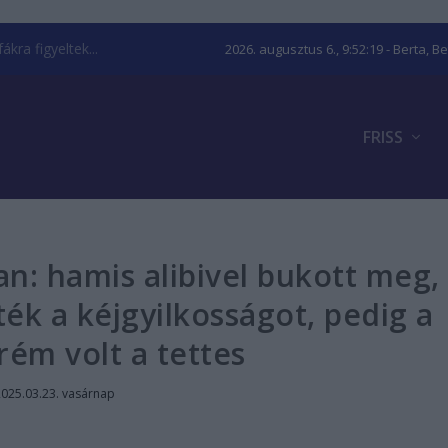
kra figyeltek...
2026. augusztus 6., 9:52:20
- Berta, B
FRISS
ban: hamis alibivel bukott meg,
ék a kéjgyilkosságot, pedig a
rém volt a tettes
2025.03.23. vasárnap