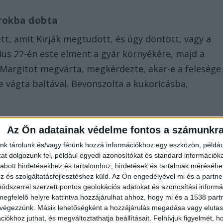
rokba dobta
tt, amit Kirják megtudott, és úgy döntött, vagy a
úlius 22-én este elment a gyár környékére, majd a
 Margitot megvárta, megkérdezte, akar-e a felesége
e vágta baltával. Bevonszolta a kukoricásba,
Az Ön adatainak védelme fontos a számunkr
nk tárolunk és/vagy férünk hozzá információkhoz egy eszközön, példáu
t dolgozunk fel, például egyedi azonosítókat és standard információk
abott hirdetésekhez és tartalomhoz, hirdetések és tartalmak méréséhe
 helyzet az igazságszolgáltatásra is rányomta a
és szolgáltatásfejlesztéshez küld.
Az Ön engedélyével mi és a partne
dszerrel szerzett pontos geolokációs adatokat és azonosítási informác
ő, hogy egy ilyen súlyú bűnügyben nem produkálnak
megfelelő helyre kattintva hozzájárulhat ahhoz, hogy mi és a 1538 partne
iderült, ez a szemlélet teljes egészében vakvágányr
 végezzünk. Másik lehetőségként a hozzájárulás megadása vagy elutasí
iókhoz juthat, és megváltoztathatja beállításait.
Felhívjuk figyelmét, 