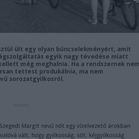
sztül ült egy olyan bűncselekményért, amit
ságszolgáltatás egyik nagy tévedése miatt
kellett még meghalnia. Ha a rendszernek ne
orsan tettest produkálnia, ma nem
ű sorozatgyilkosról.
y Szegedi Margit nevű nőt egy vízelvezető árokban
alóvá vált, hogy gyilkosság, sőt, kéjgyilkosság