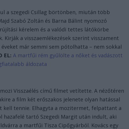
anul a szegedi Csillag börtönben, miután több
. Majd Szabó Zoltán és Barna Bálint nyomozó
jítási kérelem és a valódi tettes látókörbe
. Kirják a visszaemlékezések szerint visszament
an éveket már semmi sem pótolhatta – nem sokkal
D EL:
A martfűi rém gyűlölte a nőket és vadászott
egfiatalabb áldozata
i mozi Visszaélés című filmet vetítette. A nézőtéren
akire a film két erőszakos jelenete olyan hatással
t kell tennie. Elhagyta a mozitermet, felpattant a
 hazafelé tartó Szegedi Margit után indult, aki
ldvárra a martfűi Tisza Cipőgyárból. Kovács egy