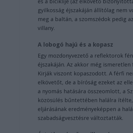
és a biciklije (az elkövető bizonyított
gyilkosság éjszakáján állítólag nem 
meg a baltán, a szomszédok pedig azt
villany.
A lobogó hajú és a kopasz
Egy mozdonyvezető a reflektorok fény
éjszakáján. Az akkor még ismeretlen 
Kirják viszont kopaszodott. A férfi n
elkövetőt, de a bíróság ezeket az el
a nyomás hatására összeomlott, a Sz
közösülés bűntettében halálra ítélte
eljárásának eredményeképpen a halál
szabadságvesztésre változtatták.