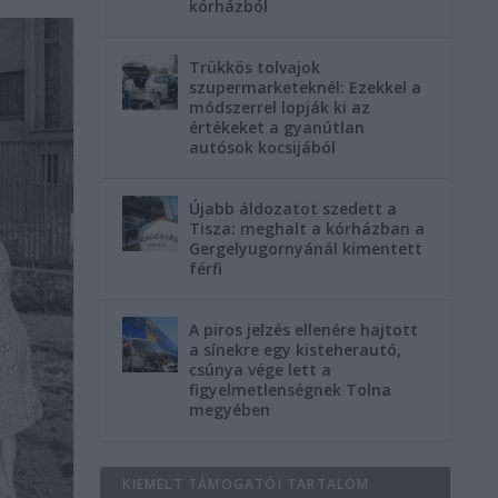
kórházból
Trükkös tolvajok
szupermarketeknél: Ezekkel a
módszerrel lopják ki az
értékeket a gyanútlan
autósok kocsijából
Újabb áldozatot szedett a
Tisza: meghalt a kórházban a
Gergelyugornyánál kimentett
férfi
A piros jelzés ellenére hajtott
a sínekre egy kisteherautó,
csúnya vége lett a
figyelmetlenségnek Tolna
megyében
KIEMELT TÁMOGATÓI TARTALOM