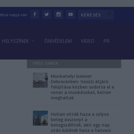
ettina napja van
HELYSZÍNEK
ÖNVÉDELEM
VIDEO
PR
FRISS CIKKEK
Munkahelyi baleset
Debrecenben: Vasúti átjáró
felújítása közben sodorta el a
vonat a munkásokat, ketten
meghaltak
Holtan vitták haza a súlyos
beteg asszonyt a
betegszállítók, akit egy nap
után küldtek haza a hatvani