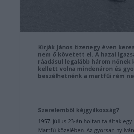
Kirják János tizenegy éven kere
nem ő követett el. A hazai igaz
ráadásul legalább három nőnek 
kellett volna mindenáron és gy
beszélhetnénk a martfűi rém nev
Szerelemből kéjgyilkosság?
1957. július 23-án holtan találtak eg
Martfű közelében. Az gyorsan nyilvánv