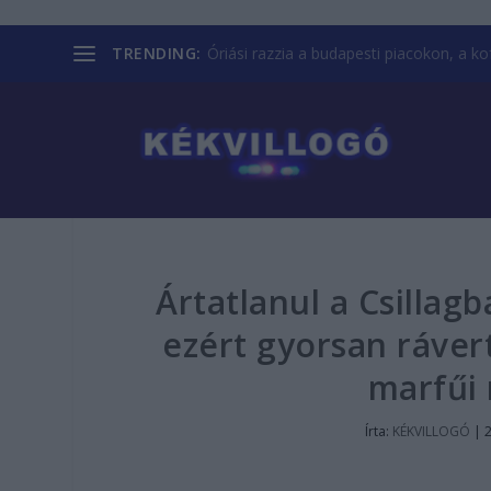
TRENDING:
Óriási razzia a budapesti piacokon, a kofá
Ártatlanul a Csillag
ezért gyorsan rávert
marfűi 
Írta:
KÉKVILLOGÓ
|