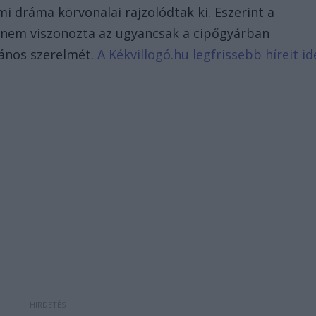
i dráma körvonalai rajzolódtak ki. Eszerint a
 nem viszonozta az ugyancsak a cipőgyárban
 János szerelmét.
A Kékvillogó.hu legfrissebb híreit id