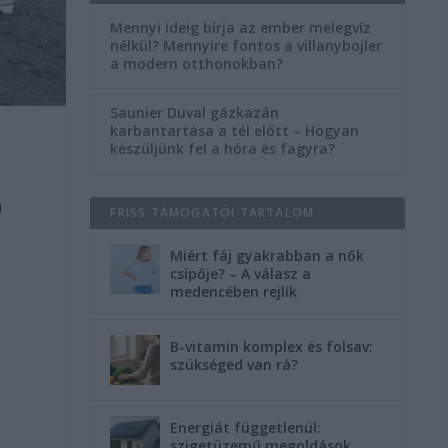
Mennyi ideig bírja az ember melegvíz
nélkül? Mennyire fontos a villanybojler
a modern otthonokban?
Saunier Duval gázkazán
karbantartása a tél előtt – Hogyan
készüljünk fel a hóra és fagyra?
m
FRISS TÁMOGATÓI TARTALOM
Miért fáj gyakrabban a nők
csípője? – A válasz a
medencében rejlik
B-vitamin komplex és folsav:
szükséged van rá?
Energiát függetlenül:
szigetüzemű megoldások