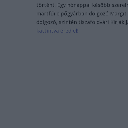
történt. Egy hónappal később szerelm
martfűi cipőgyárban dolgozó Margit
dolgozó, szintén tiszaföldvári Kirják
kattintva éred el!