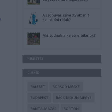
A csőbúvár szivattyúk: mit
e
kell tudni róluk?
Mit tudnak a keleti e-bike-ok?
HIRDETÉS
CÍMKÉK
BALESET
BORSOD MEGYE
BUDAPEST
BÁCS-KISKUN MEGYE
BÁNTALMAZÁS
BÖRTÖN