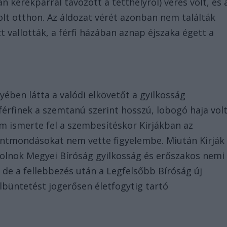
an kerékpárral távozott a tetthelyről) véres volt, és 
volt otthon. Az áldozat vérét azonban nem találták
 vallották, a férfi házában aznap éjszaka égett a
ében látta a valódi elkövetőt a gyilkosság
férfinek a szemtanú szerint hosszú, lobogó haja volt
em ismerte fel a szembesítéskor Kirjákban az
lentmondásokat nem vette figyelembe. Miután Kirják
olnok Megyei Bíróság gyilkosság és erőszakos nemi
, de a fellebbezés után a Legfelsőbb Bíróság új
büntetést jogerősen életfogytig tartó