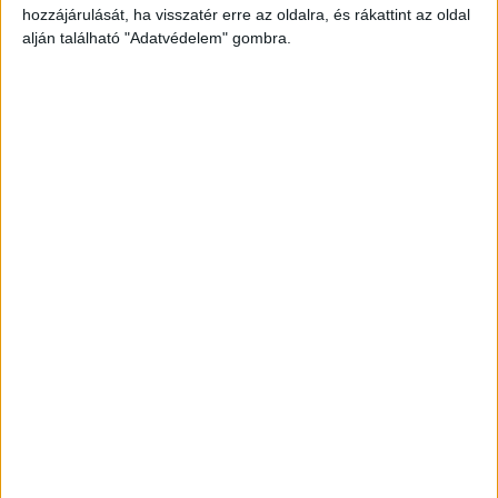
hozzájárulását, ha visszatér erre az oldalra, és rákattint az oldal
alján található "Adatvédelem" gombra.
Az pedig már csak hab a tortán, hogy a szociális
gondozó és ápoló tanfolyam elvégzése
gyakorlatilag egy önismereti tréninggel ér fel,
illetve közben olyan hasznos tudásanyaghoz
juthatunk hozzá, ami a munkánkon kívüli
életünkben is rendkívül hatékonyan
hasznosítható.
Minden egy kivételes önéletrajzzal kezdődik
Bár tény, hogy fontos az interjún való jó
szereplés, de csak úgy juthatunk oda, ha egy
olyan önéletrajzot állítunk össze, amely
hatékonyan mutatja be a készségeinket és a