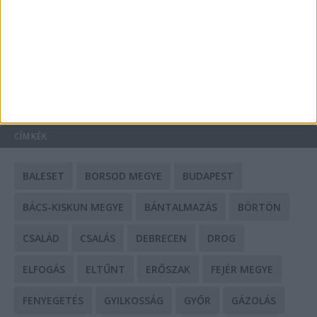
Mit tudnak a keleti e-bike-ok?
HIRDETÉS
CÍMKÉK
BALESET
BORSOD MEGYE
BUDAPEST
BÁCS-KISKUN MEGYE
BÁNTALMAZÁS
BÖRTÖN
CSALÁD
CSALÁS
DEBRECEN
DROG
ELFOGÁS
ELTŰNT
ERŐSZAK
FEJÉR MEGYE
FENYEGETÉS
GYILKOSSÁG
GYŐR
GÁZOLÁS