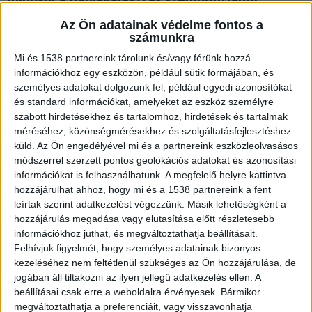
Az Ön adatainak védelme fontos a
számunkra
Ez leginkább azzal magyarázható, hogy az esetek
Mi és 1538 partnereink tárolunk és/vagy férünk hozzá
többségében versenyképes fizetést biztosít. Elég
információkhoz egy eszközön, például sütik formájában, és
csak megnézni a “
Gondozó, terápiás állás
személyes adatokat dolgozunk fel, például egyedi azonosítókat
Szekszárdon a Kék Madár Alapítványnál
” című
és standard információkat, amelyeket az eszköz személyre
szabott hirdetésekhez és tartalomhoz, hirdetések és tartalmak
álláshirdetést a Szekszárdállás felületén. Persze
méréséhez, közönségmérésekhez és szolgáltatásfejlesztéshez
ez intézmény- és szakképzettségfüggő is.
küld.
Az Ön engedélyével mi és a partnereink eszközleolvasásos
módszerrel szerzett pontos geolokációs adatokat és azonosítási
információkat is felhasználhatunk. A megfelelő helyre kattintva
De nem mehetünk el szó nélkül amellett sem,
hozzájárulhat ahhoz, hogy mi és a 1538 partnereink a fent
hogy a gondozottak ellátása a társas
leírtak szerint adatkezelést végezzünk. Másik lehetőségként a
hozzájárulás megadása vagy elutasítása előtt részletesebb
kapcsolatokat is fejlesztheti, méghozzá azért,
információkhoz juthat, és megváltoztathatja beállításait.
mert ilyenkor csapatban dolgozunk és egész nap
Felhívjuk figyelmét, hogy személyes adatainak bizonyos
kezeléséhez nem feltétlenül szükséges az Ön hozzájárulása, de
emberek közelében vagyuk. Ebben a mai
jogában áll tiltakozni az ilyen jellegű adatkezelés ellen. A
elmagányosodott világban ez is egy nagy
beállításai csak erre a weboldalra érvényesek. Bármikor
megváltoztathatja a preferenciáit, vagy visszavonhatja
értéknek számít.