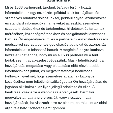
Mi és 1538 partnereink tárolunk és/vagy férünk hozzá
információkhoz egy eszközön, például sütik formájában, és
személyes adatokat dolgozunk fel, például egyedi azonosítókat
és standard információkat, amelyeket az eszköz személyre
szabott hirdetésekhez és tartalomhoz, hirdetések és tartalmak
méréséhez, közönségmérésekhez és szolgáltatásfejlesztéshez
küld.
Az Ön engedélyével mi és a partnereink eszközleolvasásos
módszerrel szerzett pontos geolokációs adatokat és azonosítási
információkat is felhasználhatunk. A megfelelő helyre kattintva
hozzájárulhat ahhoz, hogy mi és a 1538 partnereink a fent
leírtak szerint adatkezelést végezzünk. Másik lehetőségként a
hozzájárulás megadása vagy elutasítása előtt részletesebb
információkhoz juthat, és megváltoztathatja beállításait.
Felhívjuk figyelmét, hogy személyes adatainak bizonyos
kezeléséhez nem feltétlenül szükséges az Ön hozzájárulása, de
jogában áll tiltakozni az ilyen jellegű adatkezelés ellen. A
beállításai csak erre a weboldalra érvényesek. Bármikor
megváltoztathatja a preferenciáit, vagy visszavonhatja
hozzájárulását, ha visszatér erre az oldalra, és rákattint az oldal
alján található "Adatvédelem" gombra.