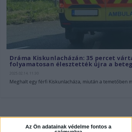
Dráma Kiskunlacházán: 35 percet vár
folyamatosan élesztették újra a beteg
2025.02.14. 11:30
Meghalt egy férfi Kiskunlacháza, miután a temetőben megá
Az Ön adatainak védelme fontos a
számunkra