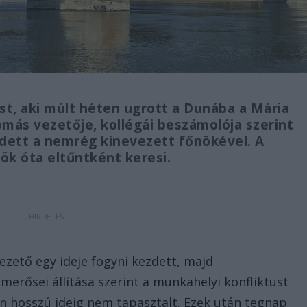
t, aki múlt héten ugrott a Dunába a Mária
lomás vezetője, kollégái beszámolója szerint
dett a nemrég kinevezett főnökével. A
tök óta eltűntként keresi.
ezető egy ideje fogyni kezdett, majd
merősei állítása szerint a munkahelyi konfliktust
n hosszú ideig nem tapasztalt. Ezek után tegnap