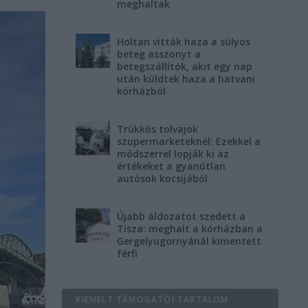
meghaltak
Holtan vitták haza a súlyos
beteg asszonyt a
betegszállítók, akit egy nap
után küldtek haza a hatvani
kórházból
Trükkös tolvajok
szupermarketeknél: Ezekkel a
módszerrel lopják ki az
értékeket a gyanútlan
autósok kocsijából
Újabb áldozatot szedett a
Tisza: meghalt a kórházban a
Gergelyugornyánál kimentett
férfi
KIEMELT TÁMOGATÓI TARTALOM