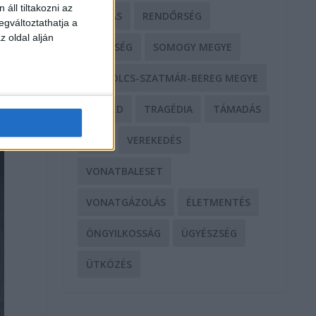
áll tiltakozni az
RABLÁS
RENDŐRSÉG
egváltoztathatja a
z oldal alján
SEGÍTSÉG
SOMOGY MEGYE
SZABOLCS-SZATMÁR-BEREG MEGYE
SZEGED
TRAGÉDIA
TÁMADÁS
TŰZ
VEREKEDÉS
VONATBALESET
VONATGÁZOLÁS
ÉLETMENTÉS
ÖNGYILKOSSÁG
ÜGYÉSZSÉG
ÜTKÖZÉS