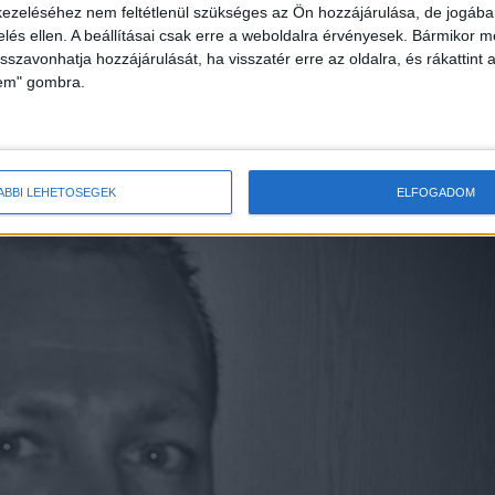
ezeléséhez nem feltétlenül szükséges az Ön hozzájárulása, de jogában 
zelés ellen. A beállításai csak erre a weboldalra érvényesek. Bármikor m
isszavonhatja hozzájárulását, ha visszatér erre az oldalra, és rákattint a
lem" gombra.
ÁBBI LEHETŐSÉGEK
ELFOGADOM