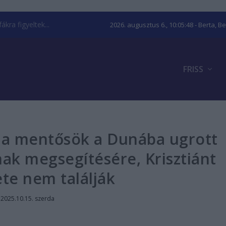
kra figyeltek...
2026. augusztus 6., 10:05:49
- Berta, B
FRISS
k a mentősök a Dunába ugrott
nak megsegítésére, Krisztiánt
te nem találják
|
2025.10.15. szerda