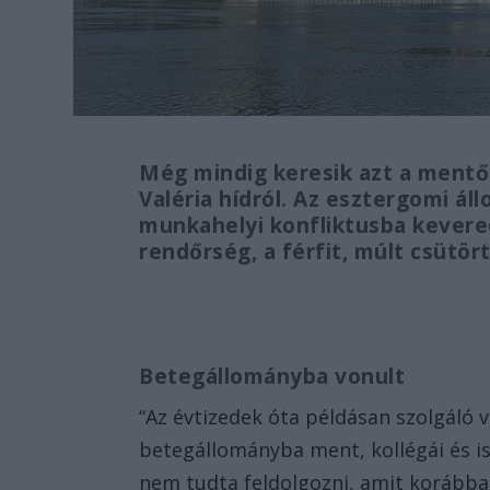
Még mindig keresik azt a mentős
Valéria hídról. Az esztergomi ál
munkahelyi konfliktusba kevere
rendőrség, a férfit, múlt csütör
Betegállományba vonult
“Az évtizedek óta példásan szolgáló v
betegállományba ment, kollégái és is
nem tudta feldolgozni, amit korábba