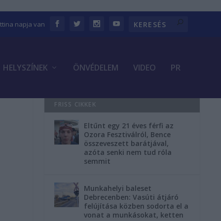
ettina napja van
HELYSZÍNEK
ÖNVÉDELEM
VIDEO
PR
FRISS CIKKEK
Eltűnt egy 21 éves férfi az
Ozora Fesztiválról, Bence
összeveszett barátjával,
azóta senki nem tud róla
semmit
Munkahelyi baleset
Debrecenben: Vasúti átjáró
felújítása közben sodorta el a
vonat a munkásokat, ketten