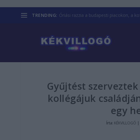
TRENDING:
Óriási razzia a budapesti piacokon, a kofá
Gyűjtést szervezte
kollégájuk családjá
egy he
Írta:
KÉKVILLOGÓ