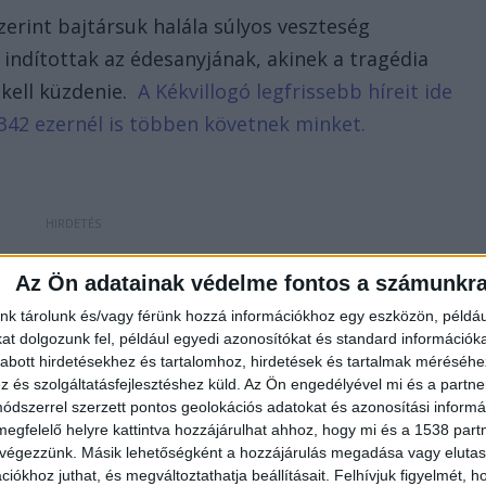
zerint bajtársuk halála súlyos veszteség
indítottak az édesanyjának, akinek a tragédia
 kell küzdenie.
A Kékvillogó legfrissebb híreit ide
342 ezernél is többen követnek minket.
Az Ön adatainak védelme fontos a számunkr
 halála súlyos veszteség a mentős közösség számára
nk tárolunk és/vagy férünk hozzá információkhoz egy eszközön, példáu
ótolhatatlan hiányt hagyott maga után. Krisztián
t dolgozunk fel, például egyedi azonosítókat és standard információk
 közösség megbecsült és lelkiismeretes tagja, aki
abott hirdetésekhez és tartalomhoz, hirdetések és tartalmak méréséhe
és szolgáltatásfejlesztéshez küld.
Az Ön engedélyével mi és a partne
t egyaránt példát mutatott hivatástudatból,
dszerrel szerzett pontos geolokációs adatokat és azonosítási informác
ragikus körülmények között távozott közülünk; a
megfelelő helyre kattintva hozzájárulhat ahhoz, hogy mi és a 1538 partne
ámára, akik ismerték és bajtársként tisztelték” –
 végezzünk. Másik lehetőségként a hozzájárulás megadása vagy elutasí
iókhoz juthat, és megváltoztathatja beállításait.
Felhívjuk figyelmét, 