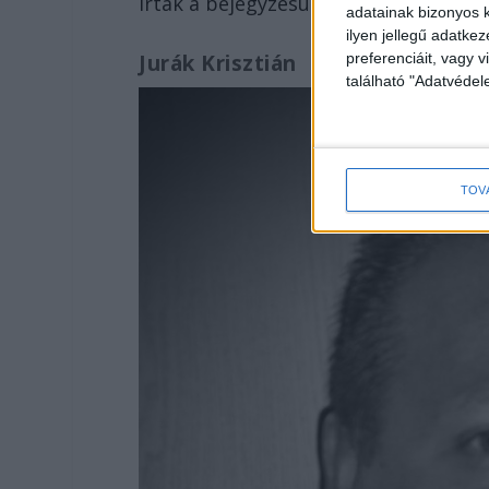
írták a bejegyzésükben.
adatainak bizonyos k
ilyen jellegű adatke
preferenciáit, vagy v
Jurák Krisztián
található "Adatvéde
TOV