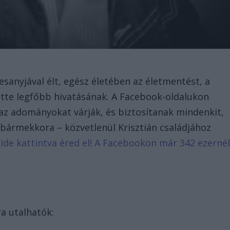
édesanyjával élt, egész életében az életmentést, a
ette legfőbb hivatásának. A Facebook-oldalukon
az adományokat várják, és biztosítanak mindenkit,
z bármekkora – közvetlenül Krisztián családjához
t ide kattintva éred el! A Facebookon már 342 ezerné
a utalhatók: