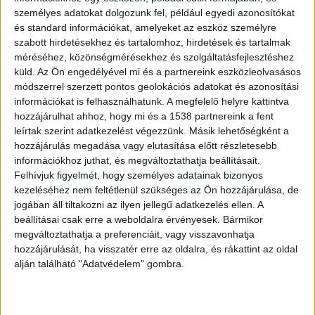
Dugonics utca felé, miközben a lámpafények
személyes adatokat dolgozunk fel, például egyedi azonosítókat
hosszúra nyújtották alakját az aszfalton. A
és standard információkat, amelyeket az eszköz személyre
szabott hirdetésekhez és tartalomhoz, hirdetések és tartalmak
térfigyelő kamerák szemcsés felvételein még
méréséhez, közönségmérésekhez és szolgáltatásfejlesztéshez
látszik, ahogy elhalad: egy törékeny alak a néma
küld.
Az Ön engedélyével mi és a partnereink eszközleolvasásos
módszerrel szerzett pontos geolokációs adatokat és azonosítási
éjszakában. Ekkor tűnt fel a színen P. László.
A
információkat is felhasználhatunk. A megfelelő helyre kattintva
Kékvillogó legfrissebb híreit ide kattintva éred el!
hozzájárulhat ahhoz, hogy mi és a 1538 partnereink a fent
A Facebookon már 342 ezernél is többen
leírtak szerint adatkezelést végezzünk. Másik lehetőségként a
hozzájárulás megadása vagy elutasítása előtt részletesebb
követnek minket.
információkhoz juthat, és megváltoztathatja beállításait.
Felhívjuk figyelmét, hogy személyes adatainak bizonyos
kezeléséhez nem feltétlenül szükséges az Ön hozzájárulása, de
jogában áll tiltakozni az ilyen jellegű adatkezelés ellen. A
beállításai csak erre a weboldalra érvényesek. Bármikor
megváltoztathatja a preferenciáit, vagy visszavonhatja
hozzájárulását, ha visszatér erre az oldalra, és rákattint az oldal
alján található "Adatvédelem" gombra.