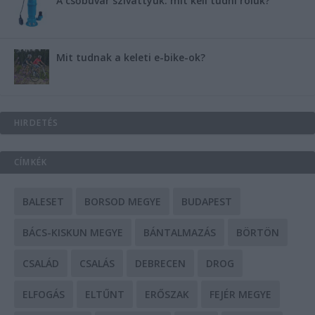
A csőbúvár szivattyúk: mit kell tudni róluk?
Mit tudnak a keleti e-bike-ok?
HIRDETÉS
CÍMKÉK
BALESET
BORSOD MEGYE
BUDAPEST
BÁCS-KISKUN MEGYE
BÁNTALMAZÁS
BÖRTÖN
CSALÁD
CSALÁS
DEBRECEN
DROG
ELFOGÁS
ELTŰNT
ERŐSZAK
FEJÉR MEGYE