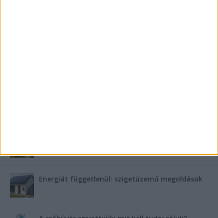
Mennyi ideig bírja az ember melegvíz nélkül? Mennyire
fontos a villanybojler a modern otthonokban?
Saunier Duval gázkazán karbantartása a tél előtt –
Hogyan készüljünk fel a hóra és fagyra?
FRISS TÁMOGATÓI TARTALOM
Miért fáj gyakrabban a nők csípője? – A válasz a
medencében rejlik
B-vitamin komplex és folsav: szükséged van rá?
Energiát függetlenül: szigetüzemű megoldások