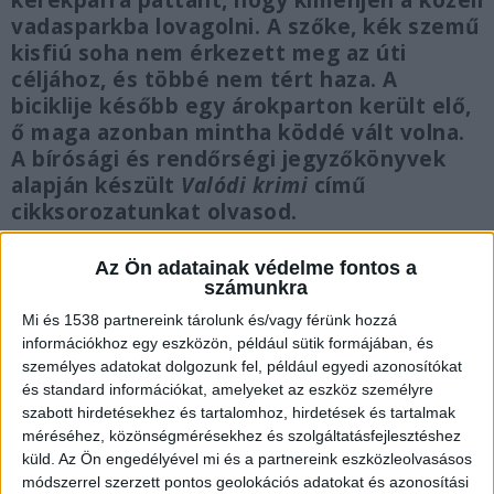
kerékpárra pattant, hogy kimenjen a közeli
vadasparkba lovagolni. A szőke, kék szemű
kisfiú soha nem érkezett meg az úti
céljához, és többé nem tért haza. A
biciklije később egy árokparton került elő,
ő maga azonban mintha köddé vált volna.
A bírósági és rendőrségi jegyzőkönyvek
alapján készült
Valódi krimi
című
cikksorozatunkat olvasod.
Az Ön adatainak védelme fontos a
számunkra
Mi és 1538 partnereink tárolunk és/vagy férünk hozzá
A néma évtizedek
információkhoz egy eszközön, például sütik formájában, és
személyes adatokat dolgozunk fel, például egyedi azonosítókat
A nyomozás évtizedeken át tartott. A rendőrség
és standard információkat, amelyeket az eszköz személyre
ezer és ezer szálat vizsgált meg, látnokok és
szabott hirdetésekhez és tartalomhoz, hirdetések és tartalmak
méréséhez, közönségmérésekhez és szolgáltatásfejlesztéshez
önjelölt nyomozók tucatjai próbálták megfejteni
küld.
Az Ön engedélyével mi és a partnereink eszközleolvasásos
a titkot, a szülők pedig minden egyes nap az
módszerrel szerzett pontos geolokációs adatokat és azonosítási