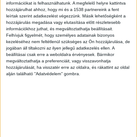
információkat is felhasználhatunk. A megfelelő helyre kattintva
ajtót lesték, hátha Tamás egyszer csak belép
hozzájárulhat ahhoz, hogy mi és a 1538 partnereink a fent
rajta. Az ügy a magyar kriminalisztika egyik
leírtak szerint adatkezelést végezzünk. Másik lehetőségként a
leghidegebb „döglött aktájává” vált, mígnem
hozzájárulás megadása vagy elutasítása előtt részletesebb
információkhoz juthat, és megváltoztathatja beállításait.
2024 nyarán egy váratlan bejelentés mindent
Felhívjuk figyelmét, hogy személyes adatainak bizonyos
megváltoztatott, de előbb lássuk mi
kezeléséhez nem feltétlenül szükséges az Ön hozzájárulása, de
jogában áll tiltakozni az ilyen jellegű adatkezelés ellen. A
történhetett.
A Kékvillogó legfrissebb híreit ide
beállításai csak erre a weboldalra érvényesek. Bármikor
kattintva éred el! A Facebookon már 342 ezernél
megváltoztathatja a preferenciáit, vagy visszavonhatja
hozzájárulását, ha visszatér erre az oldalra, és rákattint az oldal
is többen követnek minket.
alján található "Adatvédelem" gombra.