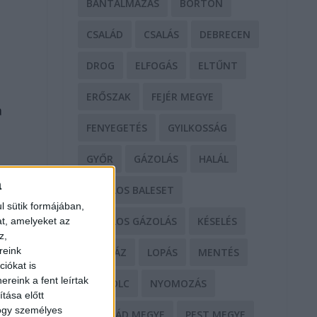
BÁNTALMAZÁS
BÖRTÖN
CSALÁD
CSALÁS
DEBRECEN
DROG
ELFOGÁS
ELTŰNT
ERŐSZAK
FEJÉR MEGYE
a
FENYEGETÉS
GYILKOSSÁG
GYŐR
GÁZOLÁS
HALÁL
a
HALÁLOS BALESET
l sütik formájában,
HALÁLOS GÁZOLÁS
KÉSELÉS
at, amelyeket az
z,
reink
KÓRHÁZ
LOPÁS
MENTÉS
iókat is
reink a fent leírtak
MISKOLC
NYOMOZÁS
tása előtt
hogy személyes
NÓGRÁD MEGYE
PEST MEGYE