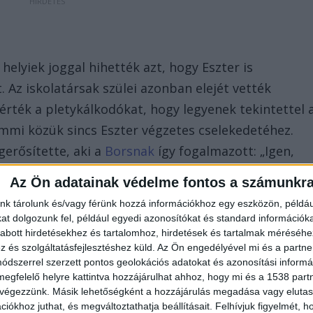
helyiek joggal hihették azt, hogy Eszter is
t. Az iskolatársak szülei azonban elejét vették
kérték a pletykálkodókat, hogy legyenek tekintettel 
emmi közük sincs Eszter végzetes cselekedetéhez.
erősítette, aki a
Borsnak
így fogalmazott: „Igen,
talmazás miatt. A miértjét mi sem tudjuk, csak a sok
Az Ön adatainak védelme fontos a számunkr
nk tárolunk és/vagy férünk hozzá információkhoz egy eszközön, példáu
t dolgozunk fel, például egyedi azonosítókat és standard információk
abott hirdetésekhez és tartalomhoz, hirdetések és tartalmak méréséhe
és szolgáltatásfejlesztéshez küld.
Az Ön engedélyével mi és a partne
dszerrel szerzett pontos geolokációs adatokat és azonosítási informác
megfelelő helyre kattintva hozzájárulhat ahhoz, hogy mi és a 1538 partne
 végezzünk. Másik lehetőségként a hozzájárulás megadása vagy elutasí
lgozni. Vádolják magukat, hogy tudták volna
iókhoz juthat, és megváltoztathatja beállításait.
Felhívjuk figyelmét, 