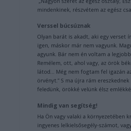
„Nagyon szeret az egész osztály, Esz
mindenkinek, részvétem az egész csa
Verssel búcsúznak
Olyan barát is akadt, aki egy verset
igen, máskor már nem vagyunk. Magun
agyunk. Bár nem én voltam a legjobb
Remélem, ott, ahol vagy, az örök bék
látod… Még nem fogtam fel igazán az
örvényt.” S ma újra rám ereszkednek 
feledünk, örökké velünk élsz emlékkén
Mindig van segítség!
Ha Ön vagy valaki a környezetében krí
ingyenes lelkielsősegély-számot, vagy