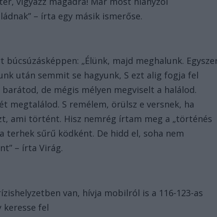
ter, vigyázz magadra! Már most hiányzol
ládnak” – írta egy másik ismerőse.
 írt búcsúzásképpen: „Élünk, majd meghalunk. Egysze
k után semmit se hagyunk, S ezt alig fogja fel
 barátod, de mégis mélyen megviselt a halálod.
ét megtalálod. S remélem, örülsz e versnek, ha
t, ami történt. Hisz nemrég írtam meg a „történés
a terhek sűrű ködként. De hidd el, soha nem
t” – írta Virág.
zishelyzetben van, hívja mobilról is a 116-123-as
 keresse fel