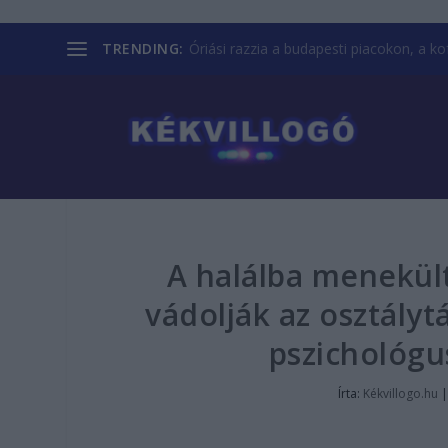
TRENDING:
Óriási razzia a budapesti piacokon, a kofá
A halálba menekült
vádolják az osztályt
pszichológus
Írta:
Kékvillogo.hu