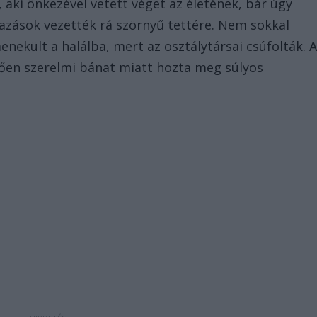
, aki önkezével vetett véget az életének, bár úgy
mazások vezették rá szörnyű tettére. Nem sokkal
menekült a halálba, mert az osztálytársai csúfolták. 
tően szerelmi bánat miatt hozta meg súlyos