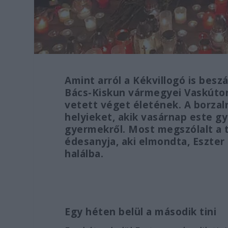
Amint arról a Kékvillogó is bes
Bács-Kiskun vármegyei Vaskúton
vetett véget életének. A borza
helyieket, akik vasárnap este 
gyermekről. Most megszólalt a t
édesanyja, aki elmondta, Eszter
halálba.
Egy héten belül a második tini