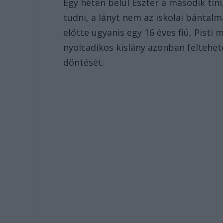
Egy héten belül Eszter a második tini
tudni, a lányt nem az iskolai bántal
előtte ugyanis egy 16 éves fiú, Pisti 
nyolcadikos kislány azonban feltehe
döntését.