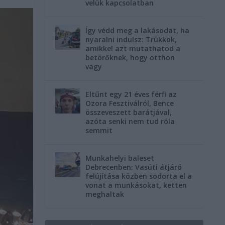
velük kapcsolatban
Így védd meg a lakásodat, ha
nyaralni indulsz: Trükkök,
amikkel azt mutathatod a
betörőknek, hogy otthon
vagy
Eltűnt egy 21 éves férfi az
Ozora Fesztiválról, Bence
összeveszett barátjával,
azóta senki nem tud róla
semmit
Munkahelyi baleset
Debrecenben: Vasúti átjáró
felújítása közben sodorta el a
vonat a munkásokat, ketten
meghaltak