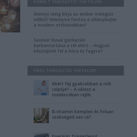
KIEMELT TÁMOGATÓI TARTALOM
Mennyi ideig bírja az ember melegvíz
nélkül? Mennyire fontos a villanybojler
a modern otthonokban?
Saunier Duval gázkazán
karbantartása a tél előtt – Hogyan
készüljünk fel a hóra és fagyra?
FRISS TÁMOGATÓI TARTALOM
Miért fáj gyakrabban a nők
csípője? – A válasz a
medencében rejlik
B-vitamin komplex és folsav:
szükséged van rá?
Energiát függetlenül: