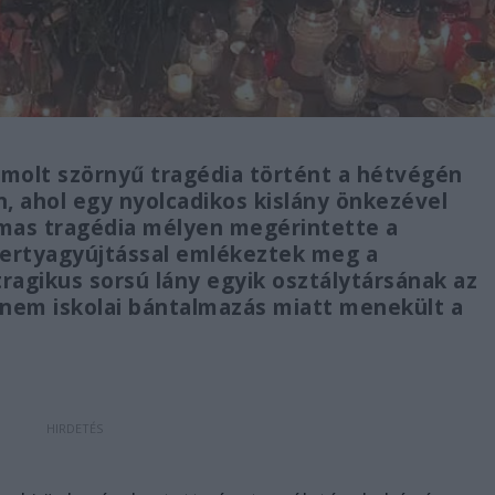
zámolt szörnyű tragédia történt a hétvégén
, ahol egy nyolcadikos kislány önkezével
lmas tragédia mélyen megérintette a
gyertyagyújtással emlékeztek meg a
ragikus sorsú lány egyik osztálytársának az
 nem iskolai bántalmazás miatt menekült a