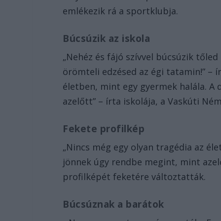
emlékezik rá a sportklubja.
Búcsúzik az iskola
„Nehéz és fájó szívvel búcsúzik tőled
örömteli edzésed az égi tatamin!” – í
életben, mint egy gyermek halála. A
azelőtt” – írta iskolája, a Vaskúti Né
Fekete profilkép
„Nincs még egy olyan tragédia az él
jönnek úgy rendbe megint, mint azelő
profilképét feketére változtatták.
Búcsúznak a barátok