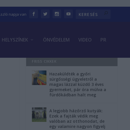
Lszló napja van
HELYSZÍNEK
ÖNVÉDELEM
VIDEO
PR
FRISS CIKKEK
Hazaküldték a győri
sürgősségi ügyeletről a
magas lázzal küzdő 3 éves
gyermeket, pár óra múlva a
fürdőkádban halt meg
A legjobb házőrző kutyák:
Ezek a fajták védik meg
valóban az otthonodat, de
egy valamire nagyon figyelj