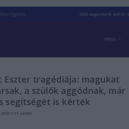
kra figyeltek...
2026. augusztus 8., 4:07:26
- 
FRISS
 Eszter tragédiája: magukat
ársak, a szülők aggódnak, már
 segítségét is kérték
|
2023.11.17. péntek