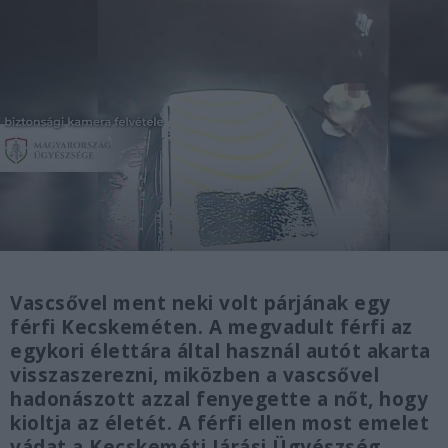
Vascsővel ment neki volt párjának egy
férfi Kecskeméten. A megvadult férfi az
egykori élettára által használ autót akarta
visszaszerezni, miközben a vascsővel
hadonászott azzal fenyegette a nőt, hogy
kioltja az életét. A férfi ellen most emelet
vádat a Kecskeméti Járási Ügyészség.