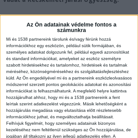
Az Ön adatainak védelme fontos a
számunkra
Számon kérte a nőt
Mi és 1538 partnereink tárolunk és/vagy férünk hozzá
A vádirat szerint a kecskeméti férfi röviddel
információkhoz egy eszközön, például sütik formájában, és
személyes adatokat dolgozunk fel, például egyedi azonosítókat
azután, hogy őt a bíróság más ügyben jogerősen
és standard információkat, amelyeket az eszköz személyre
börtönbüntetésre ítélte, 2022. június 29-én késő
szabott hirdetésekhez és tartalomhoz, hirdetések és tartalmak
méréséhez, közönségmérésekhez és szolgáltatásfejlesztéshez
este meglátta a volt élettársát, amint egy
küld.
Az Ön engedélyével mi és a partnereink eszközleolvasásos
autómosóban a használatában lévő járművet
módszerrel szerzett pontos geolokációs adatokat és azonosítási
információkat is felhasználhatunk. A megfelelő helyre kattintva
mossa. Mivel a férfi a kapcsolatuk megszűnése
hozzájárulhat ahhoz, hogy mi és a 1538 partnereink a fent
után igényt tartott az autóra, ezért megállt,
leírtak szerint adatkezelést végezzünk. Másik lehetőségként a
hogy számon kérje a nőt.
A Kékvillogó.hu
hozzájárulás megadása vagy elutasítása előtt részletesebb
információkhoz juthat, és megváltoztathatja beállításait.
legfrissebb híreit ide kattintva éred el.
Felhívjuk figyelmét, hogy személyes adatainak bizonyos
kezeléséhez nem feltétlenül szükséges az Ön hozzájárulása, de
jogában áll tiltakozni az ilyen jellegű adatkezelés ellen. A