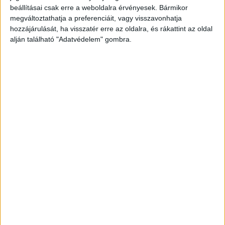
beállításai csak erre a weboldalra érvényesek. Bármikor
megváltoztathatja a preferenciáit, vagy visszavonhatja
hozzájárulását, ha visszatér erre az oldalra, és rákattint az oldal
alján található "Adatvédelem" gombra.
Vascsővel indult meg a nő felé
A férfi 1 méter hosszúságú vascsövet ütésre
emelve elindult a sértett felé, miközben
megöléssel fenyegette meg. Kihasználva a nő