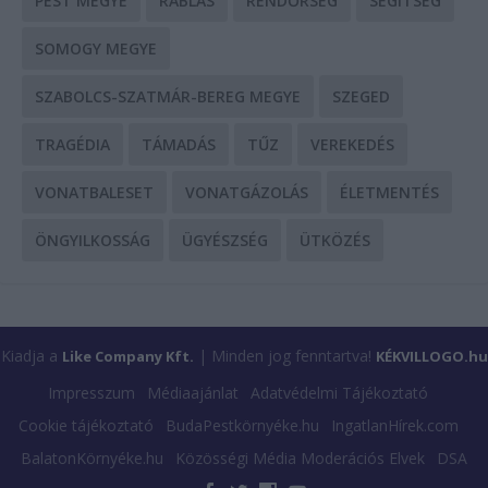
PEST MEGYE
RABLÁS
RENDŐRSÉG
SEGÍTSÉG
SOMOGY MEGYE
SZABOLCS-SZATMÁR-BEREG MEGYE
SZEGED
TRAGÉDIA
TÁMADÁS
TŰZ
VEREKEDÉS
VONATBALESET
VONATGÁZOLÁS
ÉLETMENTÉS
ÖNGYILKOSSÁG
ÜGYÉSZSÉG
ÜTKÖZÉS
Kiadja a
| Minden jog fenntartva!
Like Company Kft.
KÉKVILLOGO.hu
Impresszum
Médiaajánlat
Adatvédelmi Tájékoztató
Cookie tájékoztató
BudaPestkörnyéke.hu
IngatlanHírek.com
BalatonKörnyéke.hu
Közösségi Média Moderációs Elvek
DSA