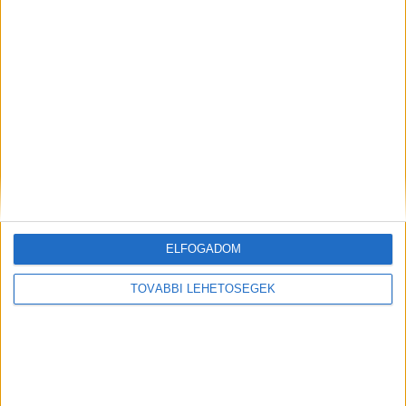
ELFOGADOM
Ez is érdekelhet:
TOVÁBBI LEHETŐSÉGEK
„Hiányzol” – Megemlékezést tartottak a
pesterzsébeti tragédia helyszínén, pajtásai
könnyek között búcsúztak a 9 éves Ricsitől