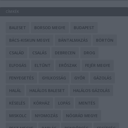
CÍMKÉK
BALESET
BORSOD MEGYE
BUDAPEST
BÁCS-KISKUN MEGYE
BÁNTALMAZÁS
BÖRTÖN
CSALÁD
CSALÁS
DEBRECEN
DROG
ELFOGÁS
ELTŰNT
ERŐSZAK
FEJÉR MEGYE
FENYEGETÉS
GYILKOSSÁG
GYŐR
GÁZOLÁS
HALÁL
HALÁLOS BALESET
HALÁLOS GÁZOLÁS
KÉSELÉS
KÓRHÁZ
LOPÁS
MENTÉS
MISKOLC
NYOMOZÁS
NÓGRÁD MEGYE