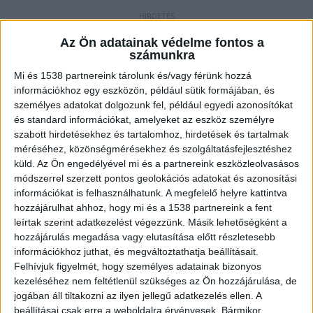
Nem menekülhetett
Az Ön adatainak védelme fontos a
számunkra
Az Érdi Rendőrkapitányság támogató egysége
Mi és 1538 partnereink tárolunk és/vagy férünk hozzá
indult 2023. augusztus 29-én hajnalban K.
információkhoz egy eszközön, például sütik formájában, és
Jánosért. A címre érve a rendőrök blokkolták az
személyes adatokat dolgozunk fel, például egyedi azonosítókat
és standard információkat, amelyeket az eszköz személyre
összes lehetséges menekülési útvonalat, majd
szabott hirdetésekhez és tartalomhoz, hirdetések és tartalmak
ellentmondást nem tűrően bekopogtattak.
A
méréséhez, közönségmérésekhez és szolgáltatásfejlesztéshez
küld.
Az Ön engedélyével mi és a partnereink eszközleolvasásos
Kékvillogó.hu legfrissebb híreit ide kattintva éred
módszerrel szerzett pontos geolokációs adatokat és azonosítási
el.
információkat is felhasználhatunk. A megfelelő helyre kattintva
hozzájárulhat ahhoz, hogy mi és a 1538 partnereink a fent
leírtak szerint adatkezelést végezzünk. Másik lehetőségként a
hozzájárulás megadása vagy elutasítása előtt részletesebb
információkhoz juthat, és megváltoztathatja beállításait.
Felhívjuk figyelmét, hogy személyes adatainak bizonyos
kezeléséhez nem feltétlenül szükséges az Ön hozzájárulása, de
jogában áll tiltakozni az ilyen jellegű adatkezelés ellen. A
beállításai csak erre a weboldalra érvényesek. Bármikor