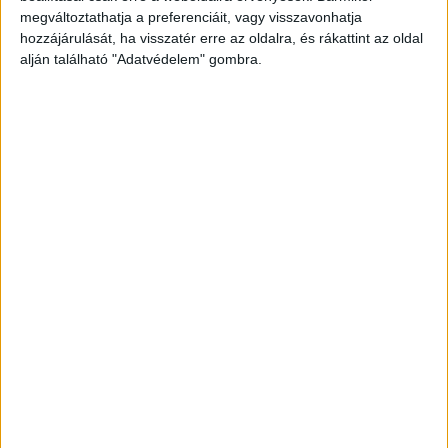
megváltoztathatja a preferenciáit, vagy visszavonhatja
hozzájárulását, ha visszatér erre az oldalra, és rákattint az oldal
alján található "Adatvédelem" gombra.
Bilincsben vitték el
A házban meg találták az 59 éves K. Jánost, akit
aztán bilincsben vittek az előállító helyiségbe. A
gyanú szerint a férfi legalább három vagyon
elleni bűncselekménnyel hozható összefüggésbe.