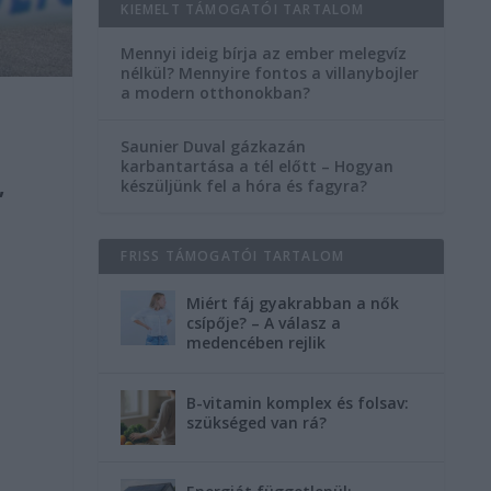
KIEMELT TÁMOGATÓI TARTALOM
Mennyi ideig bírja az ember melegvíz
nélkül? Mennyire fontos a villanybojler
a modern otthonokban?
Saunier Duval gázkazán
karbantartása a tél előtt – Hogyan
,
készüljünk fel a hóra és fagyra?
FRISS TÁMOGATÓI TARTALOM
Miért fáj gyakrabban a nők
csípője? – A válasz a
medencében rejlik
B-vitamin komplex és folsav:
szükséged van rá?