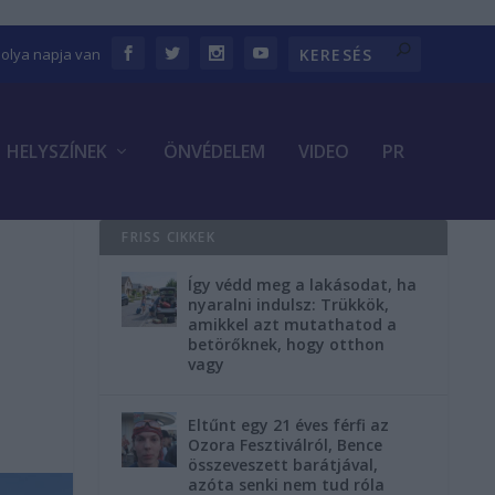
bolya napja van
HELYSZÍNEK
ÖNVÉDELEM
VIDEO
PR
FRISS CIKKEK
Így védd meg a lakásodat, ha
nyaralni indulsz: Trükkök,
amikkel azt mutathatod a
betörőknek, hogy otthon
vagy
Eltűnt egy 21 éves férfi az
Ozora Fesztiválról, Bence
összeveszett barátjával,
azóta senki nem tud róla