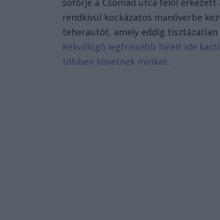
sofőrje a Csomád utca felől érkezett
rendkívül kockázatos manőverbe kezde
teherautót, amely eddig tisztázatlan 
Kékvillogó legfrissebb híreit ide kat
többen követnek minket.