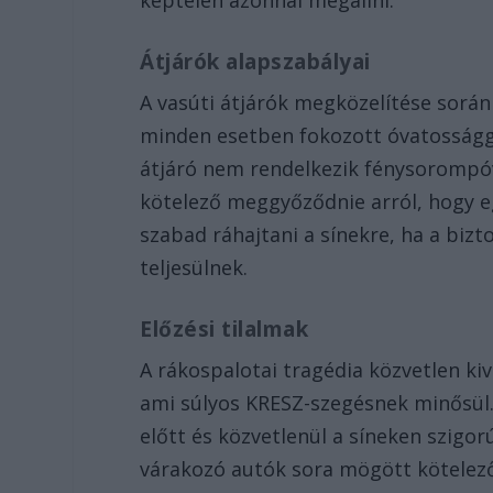
képtelen azonnal megállni.
Átjárók alapszabályai
A vasúti átjárók megközelítése sorá
minden esetben fokozott óvatosságga
átjáró nem rendelkezik fénysorompóva
kötelező meggyőződnie arról, hogy eg
szabad ráhajtani a sínekre, ha a bizt
teljesülnek.
Előzési tilalmak
A rákospalotai tragédia közvetlen kivá
ami súlyos KRESZ-szegésnek minősül. 
előtt és közvetlenül a síneken szigor
várakozó autók sora mögött kötelező 