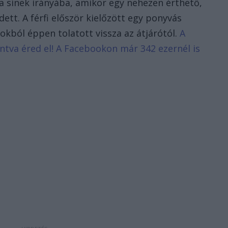
 a sínek irányába, amikor egy nehezen érthető,
tt. A férfi először kielőzött egy ponyvás
okból éppen tolatott vissza az átjárótól.
A
tintva éred el! A Facebookon már 342 ezernél is