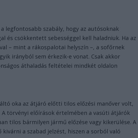
n a legfontosabb szabály, hogy az autósoknak
l és csökkentett sebességgel kell haladniuk. Ha az
l – mint a rákospalotai helyszín –, a sofőrnek
yik irányból sem érkezik-e vonat. Csak akkor
onságos áthaladás feltételei mindkét oldalon
ltó oka az átjáró előtti tilos előzési manőver volt,
A törvényi előírások értelmében a vasúti átjárók
úan tilos bármilyen jármű előzése vagy kikerülése. A
kivárni a szabad jelzést, hiszen a sorból való