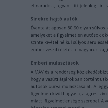
elmaradott, ugyanis itt jelenleg sincs
Sínekre hajtó autók
Évente átlagosan 80-90 olyan súlyos 
amelyeket a figyelmetlen autósok oko
szinte kivétel nélkül súlyos sérüléss
ember veszíti életét a magyarországi
Emberi mulasztások
A MÁV és a rendőrség közlekedésbizto
hogy a vasúti átjárókban történt üt
autósok durva mulasztása áll. A legg
figyelmen kívül hagyása, a agresszív
miatti figyelmetlensége szerepel. A 