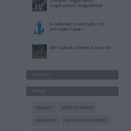
Energiát függetlenül:
szigetüzemű megoldások
A csőbúvár szivattyúk: mit
kell tudni róluk?
Mit tudnak a keleti e-bike-ok?
HIRDETÉS
CÍMKÉK
BALESET
BORSOD MEGYE
BUDAPEST
BÁCS-KISKUN MEGYE