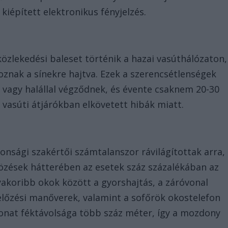
 kiépített elektronikus fényjelzés.
közlekedési baleset történik a hazai vasúthálózaton,
znak a sínekre hajtva. Ezek a szerencsétlenségek
el vagy halállal végződnek, és évente csaknem 20-30
 vasúti átjárókban elkövetett hibák miatt.
nsági szakértői számtalanszor rávilágítottak arra,
közések hátterében az esetek száz százalékában az
yakoribb okok között a gyorshajtás, a záróvonal
 előzési manőverek, valamint a sofőrök okostelefon
vonat féktávolsága több száz méter, így a mozdony