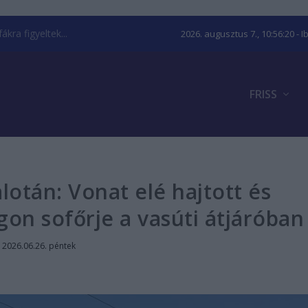
kra figyeltek...
2026. augusztus 7., 10:56:21
- I
FRISS
otán: Vonat elé hajtott és
gon sofőrje a vasúti átjáróban
|
2026.06.26. péntek