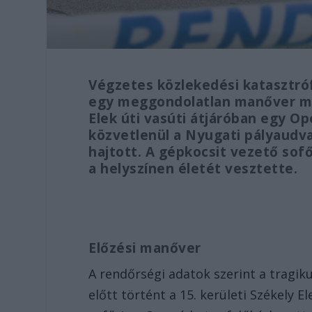
Végzetes közlekedési katasztró
egy meggondolatlan manőver mia
Elek úti vasúti átjáróban egy O
közvetlenül a Nyugati pályaudva
hajtott. A gépkocsit vezető sof
a helyszínen életét vesztette.
Előzési manőver
A rendőrségi adatok szerint a tragik
előtt történt a 15. kerületi Székely 