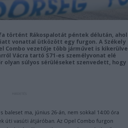
fa történt Rákospalotát péntek délután, ahol
tt vonattal ütközött egy furgon. A Székely
pel Combo vezetője több járművet is kikerülve
rról Vácra tartó S71-es személyvonat elé
őr olyan súlyos sérüléseket szenvedett, hogy
us baleset ma, június 26-án, nem sokkal 14:00 óra
Elek úti vasúti átjáróban. Az Opel Combo furgon