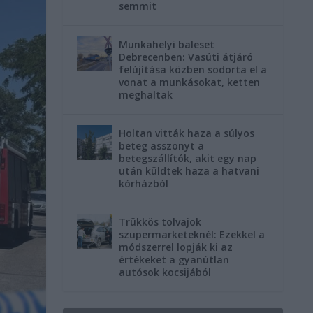
semmit
Munkahelyi baleset
Debrecenben: Vasúti átjáró
felújítása közben sodorta el a
vonat a munkásokat, ketten
meghaltak
Holtan vitták haza a súlyos
beteg asszonyt a
betegszállítók, akit egy nap
után küldtek haza a hatvani
kórházból
Trükkös tolvajok
szupermarketeknél: Ezekkel a
módszerrel lopják ki az
értékeket a gyanútlan
autósok kocsijából