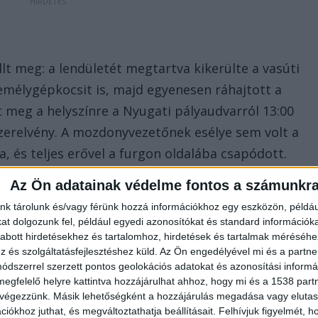
lt meg: a lendületét megtartva kikerülte a vasúti
emélygépkocsit is, majd egyenesen ráhajtott a
t meg a helyszínre a Nyugati pályaudvarról 13:00
szerelvény. A mozdonyvezetőnek esélye sem volt a
 és teljes erővel a furgon oldalába csapódott.
Az Ön adatainak védelme fontos a számunkr
nk tárolunk és/vagy férünk hozzá információkhoz egy eszközön, példáu
t dolgozunk fel, például egyedi azonosítókat és standard információk
abott hirdetésekhez és tartalomhoz, hirdetések és tartalmak méréséhe
és szolgáltatásfejlesztéshez küld.
Az Ön engedélyével mi és a partne
en a menetrend szerint közlekedő vasúti szerelvény
dszerrel szerzett pontos geolokációs adatokat és azonosítási informác
megfelelő helyre kattintva hozzájárulhat ahhoz, hogy mi és a 1538 partne
szeroncsolódott Opel furgont. A járműben a sofőr
 végezzünk. Másik lehetőségként a hozzájárulás megadása vagy elutasí
rt gépkocsi roncsaiba gyűrte a fémváz. A helyszínre
iókhoz juthat, és megváltoztathatja beállításait.
Felhívjuk figyelmét, 