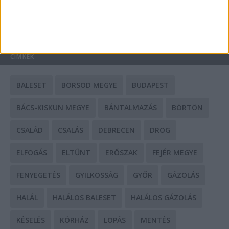
HIRDETÉS
CÍMKÉK
BALESET
BORSOD MEGYE
BUDAPEST
BÁCS-KISKUN MEGYE
BÁNTALMAZÁS
BÖRTÖN
CSALÁD
CSALÁS
DEBRECEN
DROG
ELFOGÁS
ELTŰNT
ERŐSZAK
FEJÉR MEGYE
FENYEGETÉS
GYILKOSSÁG
GYŐR
GÁZOLÁS
HALÁL
HALÁLOS BALESET
HALÁLOS GÁZOLÁS
KÉSELÉS
KÓRHÁZ
LOPÁS
MENTÉS