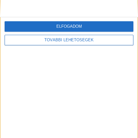
barátok összeomlottak
Kiemelt kép: Illusztráció
ELFOGADOM
TOVÁBBI LEHETŐSÉGEK
MEGOSZTÁS: