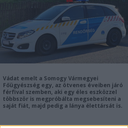
Vádat emelt a Somogy Vármegyei
Főügyészség egy, az ötvenes éveiben járó
férfival szemben, aki egy éles eszközzel
többször is megpróbálta megsebesíteni a
saját fiát, majd pedig a lánya élettársát is.