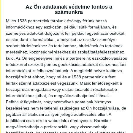
Az Ön adatainak védelme fontos a
Folyamatosan ivott
számunkra
A vádirat szerint a Somogy vármegyei községben
Mi és 1538 partnereink tárolunk és/vagy férünk hozzá
információkhoz egy eszközön, például sütik formájában, és
élő férfi régebb óta alkoholizált, ittasan pedig
személyes adatokat dolgozunk fel, például egyedi azonosítókat
gyakran veszekedett családtagjaival, valamint
és standard információkat, amelyeket az eszköz személyre
szabott hirdetésekhez és tartalomhoz, hirdetések és tartalmak
fenyegette is őket. A vádlott 2022 novemberében
méréséhez, közönségmérésekhez és szolgáltatásfejlesztéshez
elveszítette munkáját, ezért folyamatos
küld.
Az Ön engedélyével mi és a partnereink eszközleolvasásos
módszerrel szerzett pontos geolokációs adatokat és azonosítási
italozásba kezdett, a bűncselekmények
információkat is felhasználhatunk. A megfelelő helyre kattintva
elkövetésének napján az esti órákban szintén
hozzájárulhat ahhoz, hogy mi és a 1538 partnereink a fent
piásan volt.
A Kékvillogó.hu legfrissebb híreit ide
leírtak szerint adatkezelést végezzünk. Másik lehetőségként a
hozzájárulás megadása vagy elutasítása előtt részletesebb
kattintva éred el!
információkhoz juthat, és megváltoztathatja beállításait.
Felhívjuk figyelmét, hogy személyes adatainak bizonyos
kezeléséhez nem feltétlenül szükséges az Ön hozzájárulása, de
jogában áll tiltakozni az ilyen jellegű adatkezelés ellen. A
beállításai csak erre a weboldalra érvényesek. Bármikor
megváltoztathatja a preferenciáit, vagy visszavonhatja