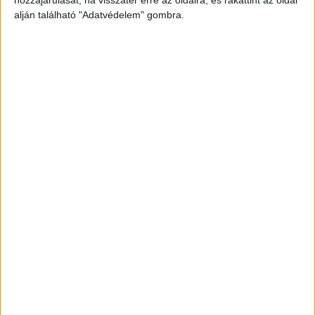
hozzájárulását, ha visszatér erre az oldalra, és rákattint az oldal
alján található "Adatvédelem" gombra.
Összevesztek
A férfi először veszekedést kezdeményezett az
élettársával és húszas éveiben járó fiával, akiket
hangosan szidalmazott, majd indulatában egy
éles tárggyal a fiú felé indult, miközben
fenyegette. Amikor a férfia fia közelébe ért,
derékmagasságban megpróbálta megsebesíteni,