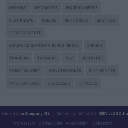
MISKOLC
NYOMOZÁS
NÓGRÁD MEGYE
PEST MEGYE
RABLÁS
RENDŐRSÉG
SEGÍTSÉG
SOMOGY MEGYE
SZABOLCS-SZATMÁR-BEREG MEGYE
SZEGED
TRAGÉDIA
TÁMADÁS
TŰZ
VEREKEDÉS
VONATBALESET
VONATGÁZOLÁS
ÉLETMENTÉS
ÖNGYILKOSSÁG
ÜGYÉSZSÉG
ÜTKÖZÉS
Kiadja a
| Minden jog fenntartva!
Like Company Kft.
KÉKVILLOGO.hu
Impresszum
Médiaajánlat
Adatvédelmi Tájékoztató