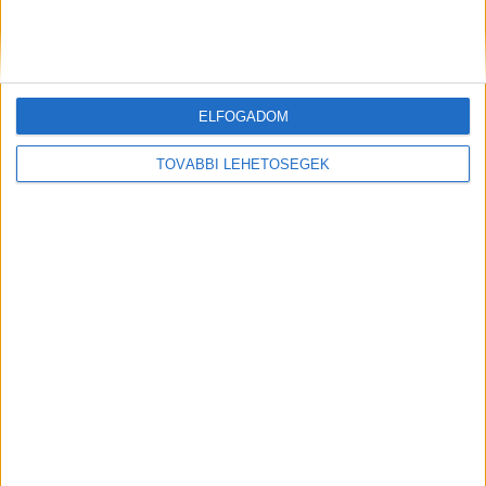
ütötték-verték egymást, még egy éles tárgy is
előkerült – videón a megdöbbentő csetepaté
Kiemelt kép: A megtámadott ház – Forrás:
ELFOGADOM
ügyészség
TOVÁBBI LEHETŐSÉGEK
MEGOSZTÁS: