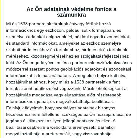
álltak bosszút egyikük dacos feleségének
Az Ön adatainak védelme fontos a
családtagjain.
számunkra
Mi és 1538 partnereink tárolunk és/vagy férünk hozzá
információkhoz egy eszközön, például sütik formájában, és
személyes adatokat dolgozunk fel, például egyedi azonosítókat
és standard információkat, amelyeket az eszköz személyre
Felhívta a feleségét
szabott hirdetésekhez és tartalomhoz, hirdetések és tartalmak
méréséhez, közönségmérésekhez és szolgáltatásfejlesztéshez
A vád szerint a húszas éveiben járó férfi és a
küld.
Az Ön engedélyével mi és a partnereink eszközleolvasásos
tizenhét éves fiú 2023 januárjában együtt
módszerrel szerzett pontos geolokációs adatokat és azonosítási
italoztak egy Nagyatádhoz közeli községben,
információkat is felhasználhatunk. A megfelelő helyre kattintva
hozzájárulhat ahhoz, hogy mi és a 1538 partnereink a fent
amikor az idősebb férfi telefonon arra kérte a
leírtak szerint adatkezelést végezzünk. Másik lehetőségként a
feleségét, hogy menjen haza.
A Kékvillogó.hu
hozzájárulás megadása vagy elutasítása előtt részletesebb
információkhoz juthat, és megváltoztathatja beállításait.
legfrissebb híreit ide kattintva éred el!
Felhívjuk figyelmét, hogy személyes adatainak bizonyos
kezeléséhez nem feltétlenül szükséges az Ön hozzájárulása, de
jogában áll tiltakozni az ilyen jellegű adatkezelés ellen. A
beállításai csak erre a weboldalra érvényesek. Bármikor
megváltoztathatja a preferenciáit, vagy visszavonhatja