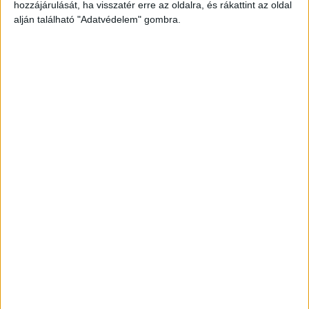
hozzájárulását, ha visszatér erre az oldalra, és rákattint az oldal
alján található "Adatvédelem" gombra.
A nő nemet mondott
Mivel az asszony ennek – arra hivatkozva, hogy a
vádlott már délelőtt is bántalmazta, ezért az
éjszakát a nagyapja házában fogja tölteni – nem
tett eleget, a vádlottak egyméteres akácfa
botokat vettek magukhoz, majd ahhoz a házhoz