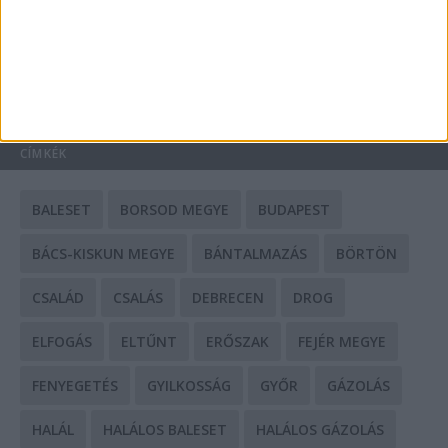
Mit tudnak a keleti e-bike-ok?
HIRDETÉS
CÍMKÉK
BALESET
BORSOD MEGYE
BUDAPEST
BÁCS-KISKUN MEGYE
BÁNTALMAZÁS
BÖRTÖN
CSALÁD
CSALÁS
DEBRECEN
DROG
ELFOGÁS
ELTŰNT
ERŐSZAK
FEJÉR MEGYE
FENYEGETÉS
GYILKOSSÁG
GYŐR
GÁZOLÁS
HALÁL
HALÁLOS BALESET
HALÁLOS GÁZOLÁS