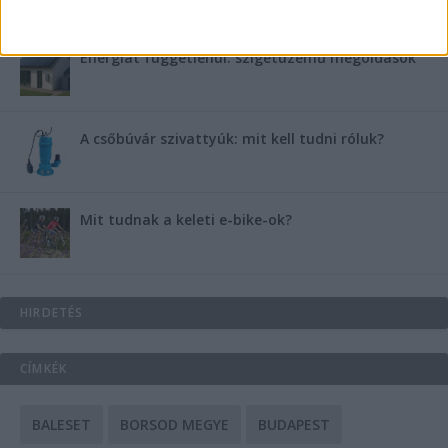
Energiát függetlenül: szigetüzemű megoldások
A csőbúvár szivattyúk: mit kell tudni róluk?
Mit tudnak a keleti e-bike-ok?
HIRDETÉS
CÍMKÉK
BALESET
BORSOD MEGYE
BUDAPEST