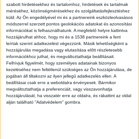
szabott hirdetésekhez és tartalomhoz, hirdetések és tartalmak
méréséhez, közönségmérésekhez és szolgáltatásfejlesztéshez
küld.
Az Ön engedélyével mi és a partnereink eszközleolvasásos
módszerrel szerzett pontos geolokációs adatokat és azonosítási
információkat is felhasználhatunk. A megfelelő helyre kattintva
hozzájárulhat ahhoz, hogy mi és a 1538 partnereink a fent
leírtak szerint adatkezelést végezzünk. Másik lehetőségként a
hozzájárulás megadása vagy elutasítása előtt részletesebb
információkhoz juthat, és megváltoztathatja beállításait.
Majdnem elütötte volt élettársát
Felhívjuk figyelmét, hogy személyes adatainak bizonyos
egy férfi Tapolcán, videó is készült
kezeléséhez nem feltétlenül szükséges az Ön hozzájárulása, de
az agresszív sofőrről
jogában áll tiltakozni az ilyen jellegű adatkezelés ellen. A
beállításai csak erre a weboldalra érvényesek. Bármikor
Írta:
Kékvillogo.hu
|
2023.01.13. péntek
megváltoztathatja a preferenciáit, vagy visszavonhatja
Közúti veszélyeztetés bűntette miatt emelt vádat a
hozzájárulását, ha visszatér erre az oldalra, és rákattint az oldal
Veszprémi Járási Ügyészség egy férfi ellen, aki...
alján található "Adatvédelem" gombra.
Olvass tovább