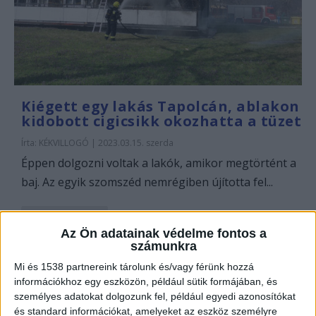
Kiégett egy lakás Tapolcán, ablakon
kidobott cigicsikk okozhatta a tüzet
Írta:
KÉKVILLOGÓ
|
2023.03.15. szerda
Éppen dolgozni voltak a lakók, amikor megtörtént a
baj. Az egyik szomszéd nemrégiben újította fel...
Olvass tovább
Az Ön adatainak védelme fontos a
számunkra
Mi és 1538 partnereink tárolunk és/vagy férünk hozzá
információkhoz egy eszközön, például sütik formájában, és
személyes adatokat dolgozunk fel, például egyedi azonosítókat
és standard információkat, amelyeket az eszköz személyre