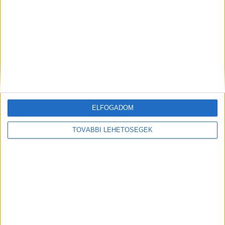
Olvass tovább
ELFOGADOM
TOVÁBBI LEHETŐSÉGEK
„Rendkívül jószívű, csodálatos
gyerek volt. A szülei is
katasztrófálisan vannak” –
megszólalt a tapolcai vonatbaleset