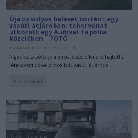
Újabb súlyos baleset történt egy
vasúti átjáróban: tehervonat
ütközött egy Audival Tapolca
közelében – FOTÓ
Írta:
KÉKVILLOGÓ
|
2023.03.31. péntek
A gépkocsi sofőrje a piros jelzés ellenére hajtott a
fénysorompóval biztosított vasúti átjáróba,...
Olvass tovább