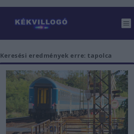
Keresési eredmények erre: tapolca