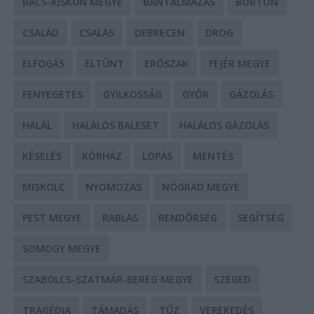
BÁCS-KISKUN MEGYE
BÁNTALMAZÁS
BÖRTÖN
CSALÁD
CSALÁS
DEBRECEN
DROG
ELFOGÁS
ELTŰNT
ERŐSZAK
FEJÉR MEGYE
FENYEGETÉS
GYILKOSSÁG
GYŐR
GÁZOLÁS
HALÁL
HALÁLOS BALESET
HALÁLOS GÁZOLÁS
KÉSELÉS
KÓRHÁZ
LOPÁS
MENTÉS
MISKOLC
NYOMOZÁS
NÓGRÁD MEGYE
PEST MEGYE
RABLÁS
RENDŐRSÉG
SEGÍTSÉG
SOMOGY MEGYE
SZABOLCS-SZATMÁR-BEREG MEGYE
SZEGED
TRAGÉDIA
TÁMADÁS
TŰZ
VEREKEDÉS