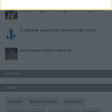
Energiát függetlenül: szigetüzemű megoldások
A csőbúvár szivattyúk: mit kell tudni róluk?
Mit tudnak a keleti e-bike-ok?
HIRDETÉS
CÍMKÉK
BALESET
BORSOD MEGYE
BUDAPEST