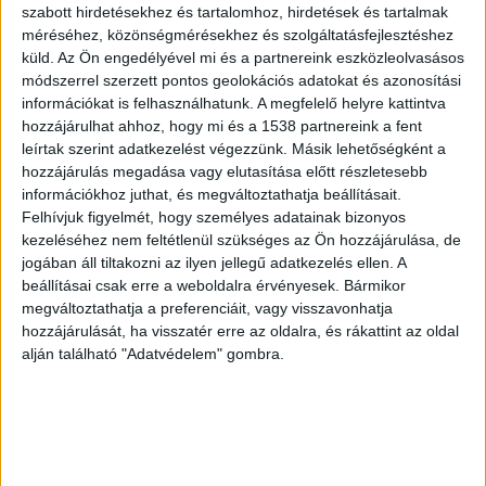
szabott hirdetésekhez és tartalomhoz, hirdetések és tartalmak
méréséhez, közönségmérésekhez és szolgáltatásfejlesztéshez
küld.
Az Ön engedélyével mi és a partnereink eszközleolvasásos
módszerrel szerzett pontos geolokációs adatokat és azonosítási
információkat is felhasználhatunk. A megfelelő helyre kattintva
hozzájárulhat ahhoz, hogy mi és a 1538 partnereink a fent
leírtak szerint adatkezelést végezzünk. Másik lehetőségként a
hozzájárulás megadása vagy elutasítása előtt részletesebb
információkhoz juthat, és megváltoztathatja beállításait.
Felhívjuk figyelmét, hogy személyes adatainak bizonyos
kezeléséhez nem feltétlenül szükséges az Ön hozzájárulása, de
jogában áll tiltakozni az ilyen jellegű adatkezelés ellen. A
beállításai csak erre a weboldalra érvényesek. Bármikor
megváltoztathatja a preferenciáit, vagy visszavonhatja
Durván bántalmazta barátnőjét a
hozzájárulását, ha visszatér erre az oldalra, és rákattint az oldal
férfi a Balaton-felvidéken, közben a
alján található "Adatvédelem" gombra.
déli parton betörőt fogtak az
egyenruhások
Írta:
Kékvillogo.hu
|
2022.05.30. hétfő
Beszélni akart a barátnőjével a férfi, de szóváltás lett