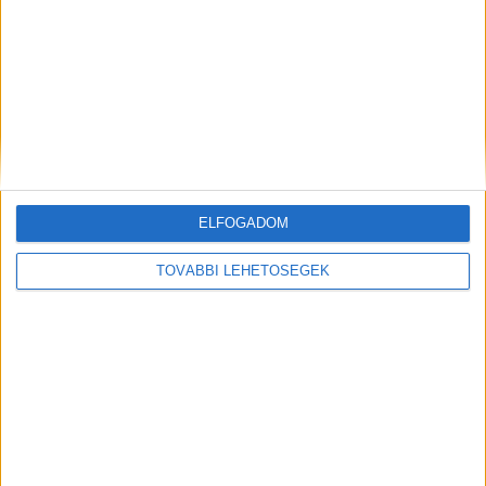
Halálos lakástűz volt Csepelen szombat este. A XXI.
kerületben, a Popieluszko utcában gyulladt ki...
Olvass tovább
ELFOGADOM
TOVÁBBI LEHETŐSÉGEK
Autóval ütközött a vonat Bajánál,