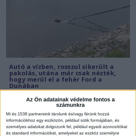
Autó a vízben, rosszul sikerült a
pakolás, utána már csak nézték,
hogy merül el a fehér Ford a
Dunában
Írta:
Seifert Kálmán
|
2022.06.05. vasárnap
Az Ön adatainak védelme fontos a
Belegurult a Sugovicába, és elsüllyedt egy autó
számunkra
vasárnap délelőtt Bajánál. Búvároknak kellett...
Mi és 1538 partnereink tárolunk és/vagy férünk hozzá
információkhoz egy eszközön, például sütik formájában, és
személyes adatokat dolgozunk fel, például egyedi azonosítókat
Olvass tovább
és standard információkat, amelyeket az eszköz személyre