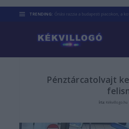
TRENDING:
Óriási razzia a budapesti piacokon, a kofá
Pénztárcatolvajt ke
felis
Írta:
Kékvillogo.hu