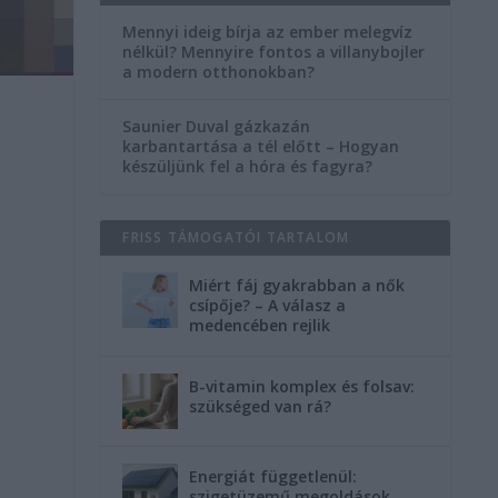
Mennyi ideig bírja az ember melegvíz
nélkül? Mennyire fontos a villanybojler
a modern otthonokban?
Saunier Duval gázkazán
karbantartása a tél előtt – Hogyan
készüljünk fel a hóra és fagyra?
FRISS TÁMOGATÓI TARTALOM
Miért fáj gyakrabban a nők
csípője? – A válasz a
medencében rejlik
B-vitamin komplex és folsav:
szükséged van rá?
Energiát függetlenül:
szigetüzemű megoldások