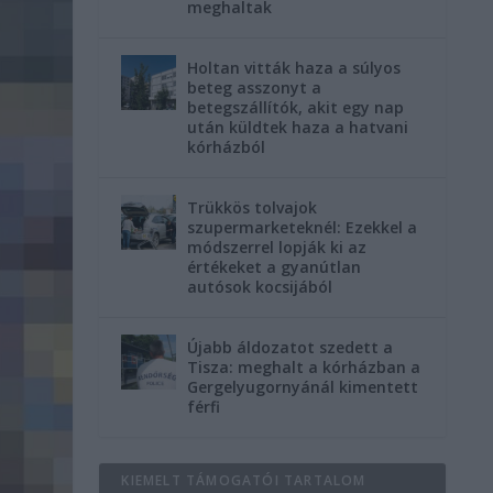
meghaltak
Holtan vitták haza a súlyos
beteg asszonyt a
betegszállítók, akit egy nap
után küldtek haza a hatvani
kórházból
Trükkös tolvajok
szupermarketeknél: Ezekkel a
módszerrel lopják ki az
értékeket a gyanútlan
autósok kocsijából
Újabb áldozatot szedett a
Tisza: meghalt a kórházban a
Gergelyugornyánál kimentett
férfi
KIEMELT TÁMOGATÓI TARTALOM