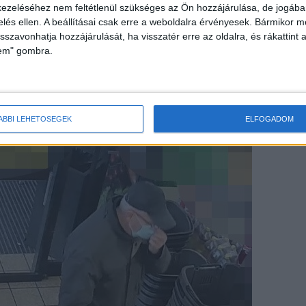
ezeléséhez nem feltétlenül szükséges az Ön hozzájárulása, de jogában 
zelés ellen. A beállításai csak erre a weboldalra érvényesek. Bármikor m
 szerint egy ismeretlen elkövető 2021. február 10-
isszavonhatja hozzájárulását, ha visszatér erre az oldalra, és rákattint a
özött Tapolcán, a Veszprémi út 3. szám alatt
lem" gombra.
ló pénztárcáját. Lopása azért is sikerülhetett, mert
ejtette a pénztárcáját.
ÁBBI LEHETŐSÉGEK
ELFOGADOM