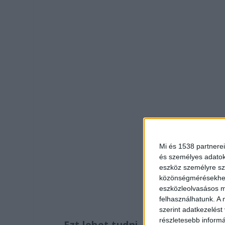
Mi és 1538 partnerei
és személyes adatoka
eszköz személyre sz
közönségmérésekhez 
eszközleolvasásos mó
felhasználhatunk. A 
szerint adatkezelést
részletesebb informác
Ezt lehet tudni