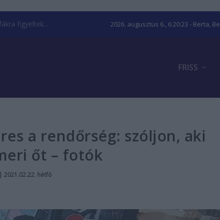
kra figyeltek...
2026. augusztus 6., 6:20:24
- Berta, B
FRISS
res a rendőrség: szóljon, aki
meri őt – fotók
|
2021.02.22. hétfő