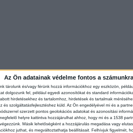
Az Ön adatainak védelme fontos a számunkr
nk tárolunk és/vagy férünk hozzá információkhoz egy eszközön, példáu
t dolgozunk fel, például egyedi azonosítókat és standard információk
abott hirdetésekhez és tartalomhoz, hirdetések és tartalmak méréséhe
és szolgáltatásfejlesztéshez küld.
Az Ön engedélyével mi és a partne
dszerrel szerzett pontos geolokációs adatokat és azonosítási informác
megfelelő helyre kattintva hozzájárulhat ahhoz, hogy mi és a 1538 partne
 végezzünk. Másik lehetőségként a hozzájárulás megadása vagy elutasí
iókhoz juthat, és megváltoztathatja beállításait.
Felhívjuk figyelmét, 