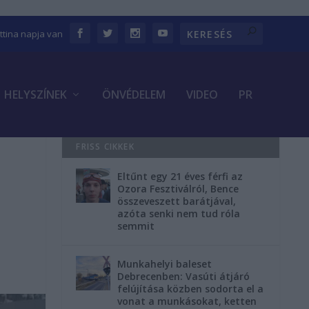
ettina napja van
HELYSZÍNEK
ÖNVÉDELEM
VIDEO
PR
FRISS CIKKEK
Eltűnt egy 21 éves férfi az
Ozora Fesztiválról, Bence
összeveszett barátjával,
azóta senki nem tud róla
semmit
Munkahelyi baleset
Debrecenben: Vasúti átjáró
felújítása közben sodorta el a
vonat a munkásokat, ketten