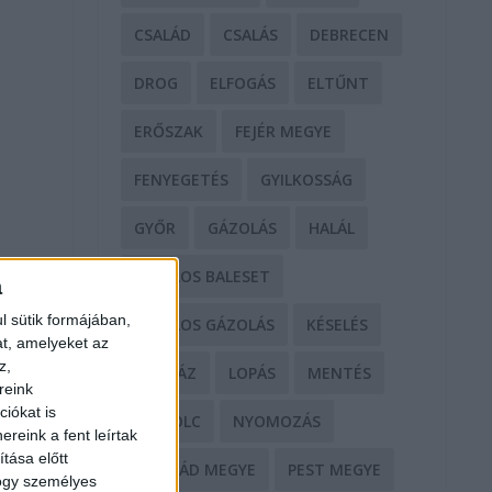
CSALÁD
CSALÁS
DEBRECEN
DROG
ELFOGÁS
ELTŰNT
ERŐSZAK
FEJÉR MEGYE
FENYEGETÉS
GYILKOSSÁG
GYŐR
GÁZOLÁS
HALÁL
HALÁLOS BALESET
a
l sütik formájában,
HALÁLOS GÁZOLÁS
KÉSELÉS
at, amelyeket az
z,
KÓRHÁZ
LOPÁS
MENTÉS
reink
iókat is
MISKOLC
NYOMOZÁS
reink a fent leírtak
tása előtt
NÓGRÁD MEGYE
PEST MEGYE
hogy személyes