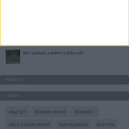
Energiát függetlenül: szigetüzemű megoldások
A csőbúvár szivattyúk: mit kell tudni róluk?
Mit tudnak a keleti e-bike-ok?
HIRDETÉS
CÍMKÉK
BALESET
BORSOD MEGYE
BUDAPEST
BÁCS-KISKUN MEGYE
BÁNTALMAZÁS
BÖRTÖN