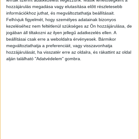
leírtak szerint adatkezelést végezzünk. Másik lehetőségként a
hozzájárulás megadása vagy elutasítása előtt részletesebb
információkhoz juthat, és megváltoztathatja beállításait.
Felhívjuk figyelmét, hogy személyes adatainak bizonyos
kezeléséhez nem feltétlenül szükséges az Ön hozzájárulása, de
jogában áll tiltakozni az ilyen jellegű adatkezelés ellen. A
beállításai csak erre a weboldalra érvényesek. Bármikor
megváltoztathatja a preferenciáit, vagy visszavonhatja
hozzájárulását, ha visszatér erre az oldalra, és rákattint az oldal
alján található "Adatvédelem" gombra.
A kávéba öntötte a ricinust
A férfi rossz viszonyt ápolt a feleségével és az
anyósával, amely oda vezetett, hogy 2025
tavaszán, a két nő megállapodott abban, hogy