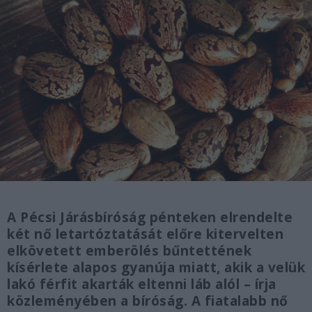
A Pécsi Járásbíróság pénteken elrendelte
két nő letartóztatását előre kitervelten
elkövetett emberölés bűntettének
kísérlete alapos gyanúja miatt, akik a velük
lakó férfit akarták eltenni láb alól – írja
közleményében a bíróság. A fiatalabb nő