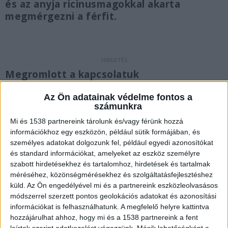
és az anyja ricinusmagokkal akarta
megmérgezni a férfit.
Megromlott a kapcsolatuk
A nyomozás eddigi adatai szerint a gyanúsított
Az Ön adatainak védelme fontos a
számunkra
fiatalabb nő és édesanyja, a férje és egy közös,
Mi és 1538 partnereink tárolunk és/vagy férünk hozzá
valamint a nő előző kapcsolatából származó
információkhoz egy eszközön, például sütik formájában, és
gyermek együtt laktak. A nő és férje között a
személyes adatokat dolgozunk fel, például egyedi azonosítókat
kapcsolat egy ideje megromlott, a nő
és standard információkat, amelyeket az eszköz személyre
szabott hirdetésekhez és tartalomhoz, hirdetések és tartalmak
válókeresetet adott be.
A Kékvillogó legfrissebb
méréséhez, közönségmérésekhez és szolgáltatásfejlesztéshez
híreit ide kattintva éred el! A Facebookon már
küld.
Az Ön engedélyével mi és a partnereink eszközleolvasásos
módszerrel szerzett pontos geolokációs adatokat és azonosítási
342 ezernél is többen követnek minket.
információkat is felhasználhatunk. A megfelelő helyre kattintva
hozzájárulhat ahhoz, hogy mi és a 1538 partnereink a fent