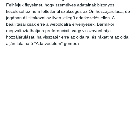
Felhívjuk figyelmét, hogy személyes adatainak bizonyos
kezeléséhez nem feltétlenül szükséges az Ön hozzájárulása, de
jogában áll tiltakozni az ilyen jellegű adatkezelés ellen. A
beállításai csak erre a weboldalra érvényesek. Bármikor
megváltoztathatja a preferenciáit, vagy visszavonhatja
hozzájárulását, ha visszatér erre az oldalra, és rákattint az oldal
alján található "Adatvédelem" gombra.
Megérkeztek a rendőrök
A tettes, mint aki jól végezte dolgát a bunyó után
hazament és azt gondolta ez így rendben van.
Arra nem számított, hogy a rendőrök fognak nála
kopogtatni.