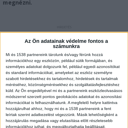
megnézni.
A parkolóban meglátta és rátámadt
Az Ön adatainak védelme fontos a
A gyanú szerint a tettes július 20-án 17 óra 30
számunkra
perc körül az egyik áruház parkolójában
Mi és 1538 partnereink tárolunk és/vagy férünk hozzá
információkhoz egy eszközön, például sütik formájában, és
rátámadt, fenyegette, majd többször megütötte
személyes adatokat dolgozunk fel, például egyedi azonosítókat
azt a férfit, aki abban a büntetés-végrehajtási
és standard információkat, amelyeket az eszköz személyre
szabott hirdetésekhez és tartalomhoz, hirdetések és tartalmak
intézetben dolgozik körletfelügyelőként, ahol
méréséhez, közönségmérésekhez és szolgáltatásfejlesztéshez
korábban a férfi a büntetését töltötte.
A
küld.
Az Ön engedélyével mi és a partnereink eszközleolvasásos
Kékvillogó.hu legfrissebb híreit ide kattintva éred
módszerrel szerzett pontos geolokációs adatokat és azonosítási
információkat is felhasználhatunk. A megfelelő helyre kattintva
el!
hozzájárulhat ahhoz, hogy mi és a 1538 partnereink a fent
leírtak szerint adatkezelést végezzünk. Másik lehetőségként a
hozzájárulás megadása vagy elutasítása előtt részletesebb
információkhoz juthat, és megváltoztathatja beállításait.