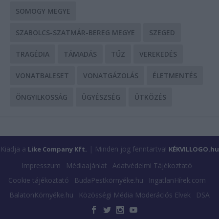
SOMOGY MEGYE
SZABOLCS-SZATMÁR-BEREG MEGYE
SZEGED
TRAGÉDIA
TÁMADÁS
TŰZ
VEREKEDÉS
VONATBALESET
VONATGÁZOLÁS
ÉLETMENTÉS
ÖNGYILKOSSÁG
ÜGYÉSZSÉG
ÜTKÖZÉS
Kiadja a
| Minden jog fenntartva!
Like Company Kft.
KÉKVILLOGO.hu
Impresszum
Médiaajánlat
Adatvédelmi Tájékoztató
Cookie tájékoztató
BudaPestkörnyéke.hu
IngatlanHírek.com
BalatonKörnyéke.hu
Közösségi Média Moderációs Elvek
DSA