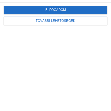
férfi is minimum két évre visszamehet a
ELFOGADOM
börtönbe.
TOVÁBBI LEHETŐSÉGEK
Itt a videó a volt fegyőrét megverő férfi
elfogásról
Kiemelt kép: illusztráció