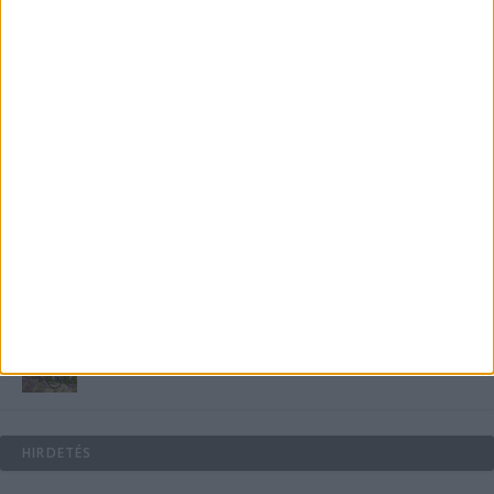
medencében rejlik
B-vitamin komplex és folsav: szükséged van rá?
Energiát függetlenül: szigetüzemű megoldások
A csőbúvár szivattyúk: mit kell tudni róluk?
Mit tudnak a keleti e-bike-ok?
HIRDETÉS