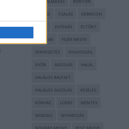
BÁNTALMAZÁS
BÖRTÖN
CSALÁD
CSALÁS
DEBRECEN
DROG
ELFOGÁS
ELTŰNT
a
ERŐSZAK
FEJÉR MEGYE
.
z
FENYEGETÉS
GYILKOSSÁG
GYŐR
GÁZOLÁS
HALÁL
HALÁLOS BALESET
HALÁLOS GÁZOLÁS
KÉSELÉS
KÓRHÁZ
LOPÁS
MENTÉS
MISKOLC
NYOMOZÁS
a
NÓGRÁD MEGYE
PEST MEGYE