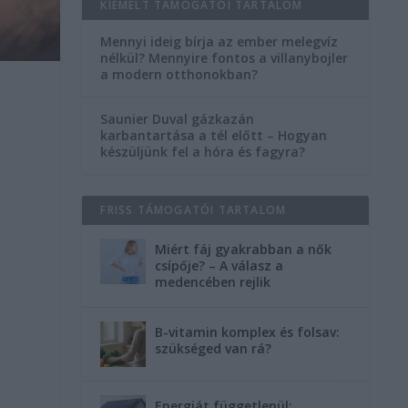
KIEMELT TÁMOGATÓI TARTALOM
Mennyi ideig bírja az ember melegvíz
nélkül? Mennyire fontos a villanybojler
a modern otthonokban?
Saunier Duval gázkazán
karbantartása a tél előtt – Hogyan
készüljünk fel a hóra és fagyra?
FRISS TÁMOGATÓI TARTALOM
Miért fáj gyakrabban a nők
csípője? – A válasz a
medencében rejlik
B-vitamin komplex és folsav:
szükséged van rá?
Energiát függetlenül: