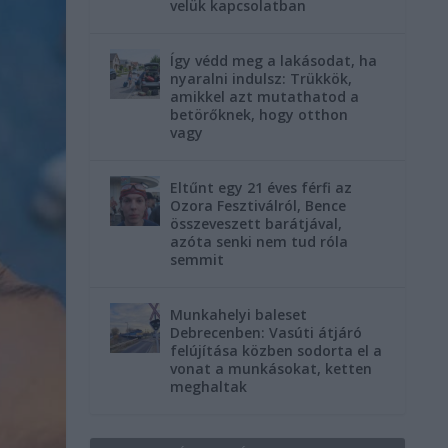
velük kapcsolatban
Így védd meg a lakásodat, ha
nyaralni indulsz: Trükkök,
amikkel azt mutathatod a
betörőknek, hogy otthon
vagy
Eltűnt egy 21 éves férfi az
Ozora Fesztiválról, Bence
összeveszett barátjával,
azóta senki nem tud róla
semmit
Munkahelyi baleset
Debrecenben: Vasúti átjáró
felújítása közben sodorta el a
vonat a munkásokat, ketten
meghaltak