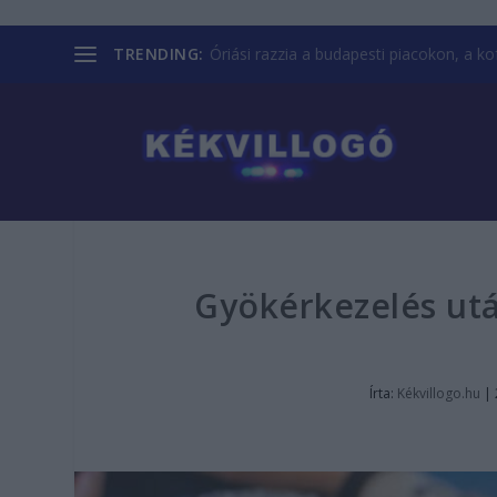
TRENDING:
Óriási razzia a budapesti piacokon, a kofá
Gyökérkezelés utá
Írta:
Kékvillogo.hu
|