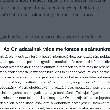
érzéstelenítés mellett, fájdalommentesen történik.
t esetben tapasztalható érzékenység. Például a
ér csúcsát, ennek okán megjelenhet pár napos
gyulladást követően történik a gyökérkezelés. Az
ángolhat, ez igen kellemetlen tüneteket okozhat.
Az Ön adatainak védelme fontos a számunkr
nk tárolunk és/vagy férünk hozzá információkhoz egy eszközön, példáu
iumok, mivel az orvos nem talált meg minden
t dolgozunk fel, például egyedi azonosítókat és standard információk
 bonyolultabb anatómiai szerkezetű fogak esetében
abott hirdetésekhez és tartalomhoz, hirdetések és tartalmak méréséhe
és szolgáltatásfejlesztéshez küld.
Az Ön engedélyével mi és a partne
 baktériumok által termelt toxinok továbbra is
dszerrel szerzett pontos geolokációs adatokat és azonosítási informác
mas panaszban nyilvánul meg.
megfelelő helyre kattintva hozzájárulhat ahhoz, hogy mi és a 1538 partne
 végezzünk. Másik lehetőségként a hozzájárulás megadása vagy elutasí
iókhoz juthat, és megváltoztathatja beállításait.
Felhívjuk figyelmét, 
mel. A néhány napig tartó érzékenység, ha azt a
ezeléséhez nem feltétlenül szükséges az Ön hozzájárulása, de jogában 
, el fog múlni. Amennyiben a fájdalom nem enyhül,
zelés ellen. A beállításai csak erre a weboldalra érvényesek. Bármikor m
isszavonhatja hozzájárulását, ha visszatér erre az oldalra, és rákattint a
ció.