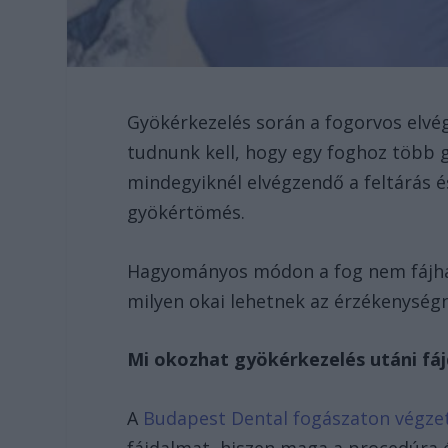
Gyökérkezelés során a fogorvos elvégz
tudnunk kell, hogy egy foghoz több g
mindegyiknél elvégzendő a feltárás és
gyökértömés.
Hagyományos módon a fog nem fájhat 
milyen okai lehetnek az érzékenységn
Mi okozhat gyökérkezelés utáni fá
A
Budapest Dental fogászaton végze