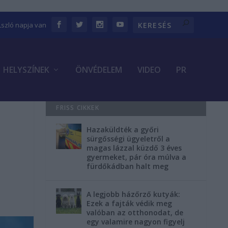
Lszló napja van
HELYSZÍNEK
ÖNVÉDELEM
VIDEO
PR
FRISS CIKKEK
Hazaküldték a győri
sürgősségi ügyeletről a
magas lázzal küzdő 3 éves
gyermeket, pár óra múlva a
fürdőkádban halt meg
A legjobb házőrző kutyák:
Ezek a fajták védik meg
valóban az otthonodat, de
egy valamire nagyon figyelj