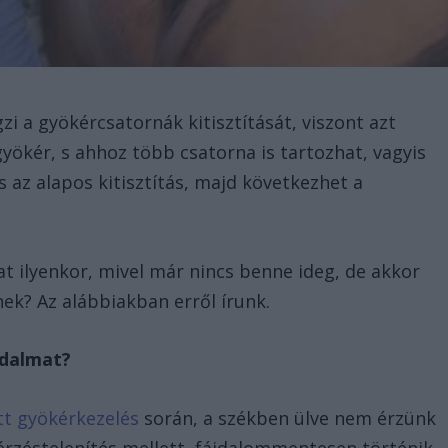
i a gyökércsatornák kitisztítását, viszont azt
yökér, s ahhoz több csatorna is tartozhat, vagyis
 az alapos kitisztítás, majd következhet a
ilyenkor, mivel már nincs benne ideg, de akkor
ek? Az alábbiakban erről írunk.
jdalmat?
tt gyökérkezelés
során, a székben ülve nem érzünk