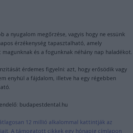
bb a nyugalom megőrzése, vagyis hogy ne essünk
napos érzékenység tapasztalható, amely
át magunknak és a fogunknak néhány nap haladékot.
nzitását érdemes figyelni: azt, hogy erősödik vagy
nem enyhül a fájdalom, illetve ha egy régebben
ató.
rendelő: budapestdental.hu
átlagosan 12 millió alkalommal kattintják az
ljait. A támogatott cikkek egy hónapig címlapon