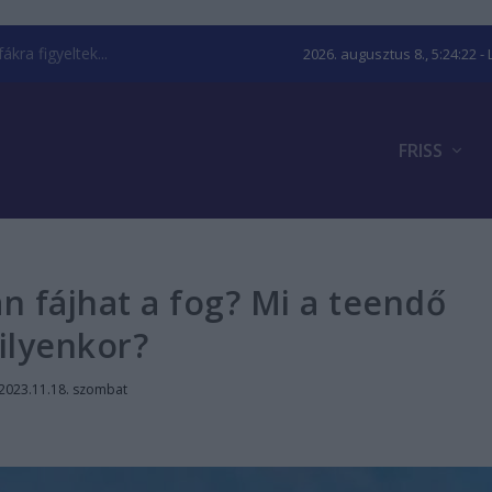
kra figyeltek...
2026. augusztus 8., 5:24:23
- 
FRISS
n fájhat a fog? Mi a teendő
ilyenkor?
2023.11.18. szombat