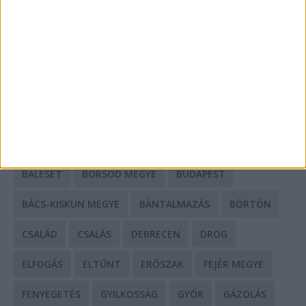
Mit tudnak a keleti e-bike-ok?
HIRDETÉS
CÍMKÉK
BALESET
BORSOD MEGYE
BUDAPEST
BÁCS-KISKUN MEGYE
BÁNTALMAZÁS
BÖRTÖN
CSALÁD
CSALÁS
DEBRECEN
DROG
ELFOGÁS
ELTŰNT
ERŐSZAK
FEJÉR MEGYE
FENYEGETÉS
GYILKOSSÁG
GYŐR
GÁZOLÁS