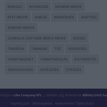
MISKOLC
NYOMOZÁS
NÓGRÁD MEGYE
PEST MEGYE
RABLÁS
RENDŐRSÉG
SEGÍTSÉG
SOMOGY MEGYE
SZABOLCS-SZATMÁR-BEREG MEGYE
SZEGED
TRAGÉDIA
TÁMADÁS
TŰZ
VEREKEDÉS
VONATBALESET
VONATGÁZOLÁS
ÉLETMENTÉS
ÖNGYILKOSSÁG
ÜGYÉSZSÉG
ÜTKÖZÉS
Kiadja a
| Minden jog fenntartva!
Like Company Kft.
KÉKVILLOGO.hu
Impresszum
Médiaajánlat
Adatvédelmi Tájékoztató