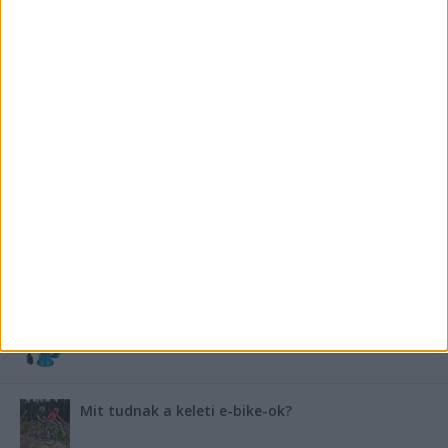
FRISS TÁMOGATÓI TARTALOM
Miért fáj gyakrabban a nők csípője? – A válasz a
medencében rejlik
B-vitamin komplex és folsav: szükséged van rá?
Energiát függetlenül: szigetüzemű megoldások
A csőbúvár szivattyúk: mit kell tudni róluk?
Mit tudnak a keleti e-bike-ok?