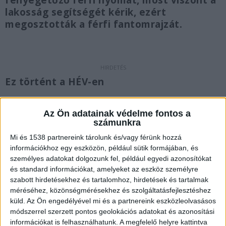
fenyegetőző férfi nyomát, most viszont a
lakosság segítségét kérik, ezért
megosztották a férfi fantomrajzát.
Ez történt a HÉV-en
Amint arról a Kékvillogón is
beszámoltunk
,
Az Ön adatainak védelme fontos a
január 19-én a gödöllői HÉV-en egy férfi
számunkra
megtámadott egy
47 éves nőt
, akinek egyben azt
Mi és 1538 partnereink tárolunk és/vagy férünk hozzá
is mondta, hogy húzza le a nadrágját, mert
információkhoz egy eszközön, például sütik formájában, és
személyes adatokat dolgozunk fel, például egyedi azonosítókat
közösülni akar vele. A nő ugyan ellenállt a
és standard információkat, amelyeket az eszköz személyre
támadójának, azonban az többször megrúgta a
szabott hirdetésekhez és tartalomhoz, hirdetések és tartalmak
nőt és azzal fenyegette, hogy megöli.
A
méréséhez, közönségmérésekhez és szolgáltatásfejlesztéshez
küld.
Az Ön engedélyével mi és a partnereink eszközleolvasásos
Kékvillogó.hu legfrissebb híreit ide kattintva éred
módszerrel szerzett pontos geolokációs adatokat és azonosítási
el!
információkat is felhasználhatunk. A megfelelő helyre kattintva