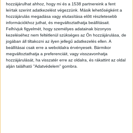
hozzájárulhat ahhoz, hogy mi és a 1538 partnereink a fent
leírtak szerint adatkezelést végezzünk. Másik lehetőségként a
hozzájárulás megadása vagy elutasítása előtt részletesebb
információkhoz juthat, és megváltoztathatja beállításait.
Felhívjuk figyelmét, hogy személyes adatainak bizonyos
kezeléséhez nem feltétlenül szükséges az Ön hozzájárulása, de
jogában áll tiltakozni az ilyen jellegű adatkezelés ellen. A
beállításai csak erre a weboldalra érvényesek. Bármikor
megváltoztathatja a preferenciáit, vagy visszavonhatja
hozzájárulását, ha visszatér erre az oldalra, és rákattint az oldal
alján található "Adatvédelem" gombra.
Végig próbált védekezni
Miután a nő megtagadta a férfi közeledését, az
idegen irányt váltott, majd a nő pénztárcáját és a