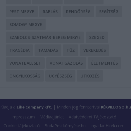
PEST MEGYE
RABLÁS
RENDŐRSÉG
SEGÍTSÉG
SOMOGY MEGYE
SZABOLCS-SZATMÁR-BEREG MEGYE
SZEGED
TRAGÉDIA
TÁMADÁS
TŰZ
VEREKEDÉS
VONATBALESET
VONATGÁZOLÁS
ÉLETMENTÉS
ÖNGYILKOSSÁG
ÜGYÉSZSÉG
ÜTKÖZÉS
Kiadja a
| Minden jog fenntartva!
Like Company Kft.
KÉKVILLOGO.hu
Impresszum
Médiaajánlat
Adatvédelmi Tájékoztató
Cookie tájékoztató
BudaPestkörnyéke.hu
IngatlanHírek.com