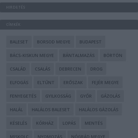
HIRDETÉS
CÍMKÉK
BALESET
BORSOD MEGYE
BUDAPEST
BÁCS-KISKUN MEGYE
BÁNTALMAZÁS
BÖRTÖN
CSALÁD
CSALÁS
DEBRECEN
DROG
ELFOGÁS
ELTŰNT
ERŐSZAK
FEJÉR MEGYE
FENYEGETÉS
GYILKOSSÁG
GYŐR
GÁZOLÁS
HALÁL
HALÁLOS BALESET
HALÁLOS GÁZOLÁS
KÉSELÉS
KÓRHÁZ
LOPÁS
MENTÉS
MISKOLC
NYOMOZÁS
NÓGRÁD MEGYE