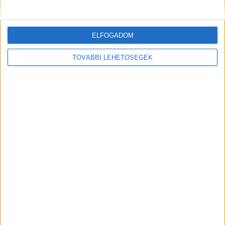
ELFOGADOM
TOVÁBBI LEHETŐSÉGEK
„Apa rémálmát valósítottam meg” –
saját feleségéhez és 3 éves
kislányához riasztották a mentőst,
miután tetejére borult egy autó
Írta:
KÉKVILLOGÓ
|
2020.11.08. vasárnap
Saját feleségéhez és 3 éves kislányához érkezett ki a
mentős egy baleset után. A Veszprém megyei...
Olvass tovább