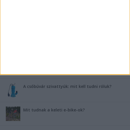
FRISS TÁMOGATÓI TARTALOM
Miért fáj gyakrabban a nők csípője? – A válasz a
medencében rejlik
B-vitamin komplex és folsav: szükséged van rá?
Energiát függetlenül: szigetüzemű megoldások
A csőbúvár szivattyúk: mit kell tudni róluk?
Mit tudnak a keleti e-bike-ok?