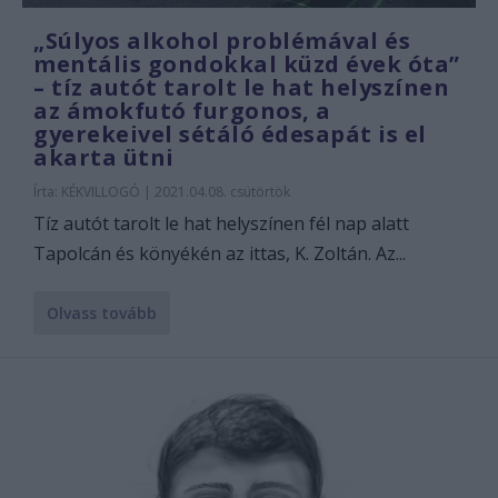
„Súlyos alkohol problémával és
mentális gondokkal küzd évek óta”
– tíz autót tarolt le hat helyszínen
az ámokfutó furgonos, a
gyerekeivel sétáló édesapát is el
akarta ütni
Írta:
KÉKVILLOGÓ
|
2021.04.08. csütörtök
Tíz autót tarolt le hat helyszínen fél nap alatt
Tapolcán és könyékén az ittas, K. Zoltán. Az...
Olvass tovább