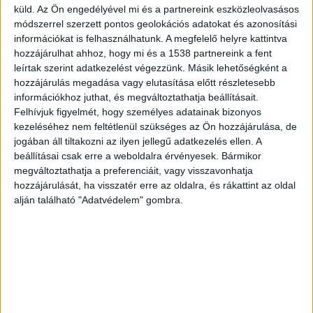
küld.
Az Ön engedélyével mi és a partnereink eszközleolvasásos
módszerrel szerzett pontos geolokációs adatokat és azonosítási
információkat is felhasználhatunk. A megfelelő helyre kattintva
hozzájárulhat ahhoz, hogy mi és a 1538 partnereink a fent
leírtak szerint adatkezelést végezzünk. Másik lehetőségként a
hozzájárulás megadása vagy elutasítása előtt részletesebb
információkhoz juthat, és megváltoztathatja beállításait.
Felhívjuk figyelmét, hogy személyes adatainak bizonyos
kezeléséhez nem feltétlenül szükséges az Ön hozzájárulása, de
jogában áll tiltakozni az ilyen jellegű adatkezelés ellen. A
beállításai csak erre a weboldalra érvényesek. Bármikor
megváltoztathatja a preferenciáit, vagy visszavonhatja
Pénztárcatolvajt keres a rendőrség:
hozzájárulását, ha visszatér erre az oldalra, és rákattint az oldal
szóljon, aki felismeri őt – fotók
alján található "Adatvédelem" gombra.
Írta:
Kékvillogo.hu
|
2021.02.22. hétfő
A tapolcai rendőrök a lakosság segítségét kérik egy
ismeretlen tolvaj azonosításához. A keresést...
Olvass tovább