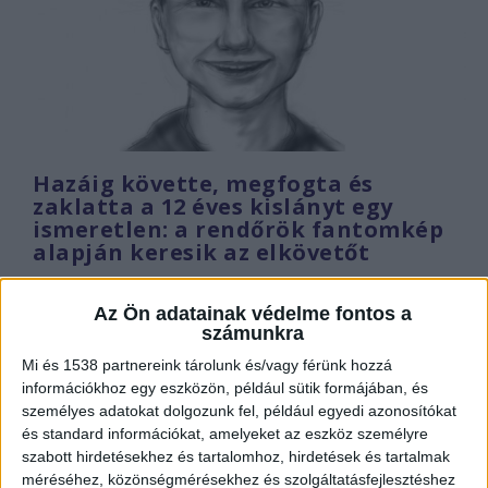
Hazáig követte, megfogta és
zaklatta a 12 éves kislányt egy
ismeretlen: a rendőrök fantomkép
alapján keresik az elkövetőt
Írta:
Kékvillogo.hu
|
2021.03.01. hétfő
Az Ön adatainak védelme fontos a
A rendőrség gyanúja szerint az ismeretlen elkövető
számunkra
Komáromban zaklatott egy 12 éves kislányt. Az...
Mi és 1538 partnereink tárolunk és/vagy férünk hozzá
információkhoz egy eszközön, például sütik formájában, és
Olvass tovább
személyes adatokat dolgozunk fel, például egyedi azonosítókat
és standard információkat, amelyeket az eszköz személyre
szabott hirdetésekhez és tartalomhoz, hirdetések és tartalmak
méréséhez, közönségmérésekhez és szolgáltatásfejlesztéshez