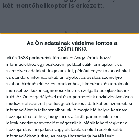
két mentőhelikopter is érkezett.
Baleset Veszprém megyében
Az Ön adatainak védelme fontos a
számunkra
Összeütközött egy kisteherautó és egy
Mi és 1538 partnereink tárolunk és/vagy férünk hozzá
személyautó a Veszprém megyei Gyulakeszi és
információkhoz egy eszközön, például sütik formájában, és
Káptalantóti között, vasárnap délután.
személyes adatokat dolgozunk fel, például egyedi azonosítókat
és standard információkat, amelyeket az eszköz személyre
szabott hirdetésekhez és tartalomhoz, hirdetések és tartalmak
méréséhez, közönségmérésekhez és szolgáltatásfejlesztéshez
küld.
Az Ön engedélyével mi és a partnereink eszközleolvasásos
módszerrel szerzett pontos geolokációs adatokat és azonosítási
információkat is felhasználhatunk. A megfelelő helyre kattintva
hozzájárulhat ahhoz, hogy mi és a 1538 partnereink a fent
leírtak szerint adatkezelést végezzünk. Másik lehetőségként a
hozzájárulás megadása vagy elutasítása előtt részletesebb
információkhoz juthat, és megváltoztathatja beállításait.