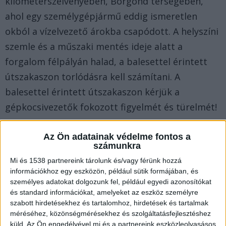
kilométerszelvényében, Börgönd térségében,
ahol egy személygépjármű eddig ismeretlen
okból a vízelvezető árokba csapódott. A helyszíni
szemle és a műszaki mentés ideje alatt a
forgalom félpályán halad, a balesettel érintett
útszakaszon torlódásra kell számítani. A
balesettel érintett útszakaszon kérjük a
gépkocsivezetők fokozott figyelmét és türelmét!
Az Ön adatainak védelme fontos a
számunkra
Mi és 1538 partnereink tárolunk és/vagy férünk hozzá
Baleset miatt pályazár az M6-oson
információkhoz egy eszközön, például sütik formájában, és
Budapest felé
személyes adatokat dolgozunk fel, például egyedi azonosítókat
és standard információkat, amelyeket az eszköz személyre
2020.11.07. 18:46 Összeütközött két gépkocsi az
szabott hirdetésekhez és tartalomhoz, hirdetések és tartalmak
M6-os autópálya 34-es kilométerszelvényénél,
méréséhez, közönségmérésekhez és szolgáltatásfejlesztéshez
küld.
Az Ön engedélyével mi és a partnereink eszközleolvasásos