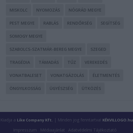
MISKOLC
NYOMOZÁS
NÓGRÁD MEGYE
PEST MEGYE
RABLÁS
RENDŐRSÉG
SEGÍTSÉG
SOMOGY MEGYE
SZABOLCS-SZATMÁR-BEREG MEGYE
SZEGED
TRAGÉDIA
TÁMADÁS
TŰZ
VEREKEDÉS
VONATBALESET
VONATGÁZOLÁS
ÉLETMENTÉS
ÖNGYILKOSSÁG
ÜGYÉSZSÉG
ÜTKÖZÉS
Kiadja a
| Minden jog fenntartva!
Like Company Kft.
KÉKVILLOGO.hu
Impresszum
Médiaajánlat
Adatvédelmi Tájékoztató