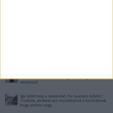
Előző
Következő
Pintér Sándor barátjának adta
Botrány Dunakeszin:
ki magát, 15 millió forintot
Felnőttfilmet forgattak a helyi
csalt ki a panziótulajdonostól
focicsapat épületeiben, ahol
óvodások is megfordulnak,
feljelentést tett a
polgármester
FRISS CIKKEK
Tragédia a nagyatádi triatlon bajnokságon:
rosszul lett a vízben és meghalt az egyik
versenyző
Így védd meg a lakásodat, ha nyaralni indulsz:
Trükkök, amikkel azt mutathatod a betörőknek,
hogy otthon vagy