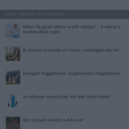
FRISS TÁMOGATÓI TARTALOM
Miért fáj gyakrabban a nők csípője? – A válasz a
medencében rejlik
B-vitamin komplex és folsav: szükséged van rá?
Energiát függetlenül: szigetüzemű megoldások
A csőbúvár szivattyúk: mit kell tudni róluk?
Mit tudnak a keleti e-bike-ok?