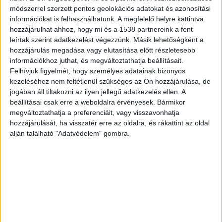
Ráckeresztúr térségében, a Budapest felé vezető
módszerrel szerzett pontos geolokációs adatokat és azonosítási
oldalon. A járművekben csak a vezetők utaztak,
információkat is felhasználhatunk. A megfelelő helyre kattintva
hozzájárulhat ahhoz, hogy mi és a 1538 partnereink a fent
mindketten ki tudtak szállni. A pusztaszabolcsi
leírtak szerint adatkezelést végezzünk. Másik lehetőségként a
hivatásos tűzoltók áramtalanították a
hozzájárulás megadása vagy elutasítása előtt részletesebb
karambolos autókat. A balesethez a
információkhoz juthat, és megváltoztathatja beállításait.
Felhívjuk figyelmét, hogy személyes adatainak bizonyos
társhatóságok is kiérkeztek, az érintett
kezeléséhez nem feltétlenül szükséges az Ön hozzájárulása, de
útszakaszt lezárták.
jogában áll tiltakozni az ilyen jellegű adatkezelés ellen. A
beállításai csak erre a weboldalra érvényesek. Bármikor
megváltoztathatja a preferenciáit, vagy visszavonhatja
Árokba borult egy autó Szerencsnél
hozzájárulását, ha visszatér erre az oldalra, és rákattint az oldal
alján található "Adatvédelem" gombra.
2020.11.07. 17:55 Árokba hajtott egy gépkocsi a
37-es főút 30-as kilométerszelvényénél, Szerencs
térségében. A járműben csak a vezetője utazott,
aki ki tudott szállni. A szerencsi hivatásos
tűzoltók mellett a mentők is kiérkeztek a
balesethez.