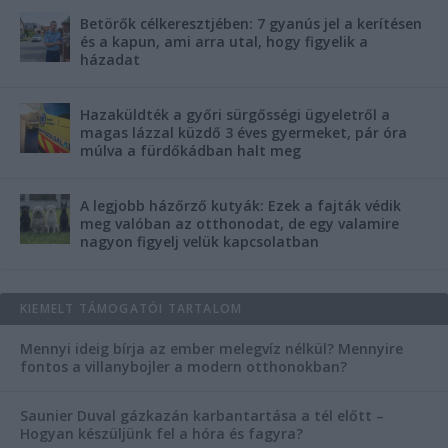
Betörők célkeresztjében: 7 gyanús jel a kerítésen
és a kapun, ami arra utal, hogy figyelik a
házadat
Hazaküldték a győri sürgősségi ügyeletről a
magas lázzal küzdő 3 éves gyermeket, pár óra
múlva a fürdőkádban halt meg
A legjobb házőrző kutyák: Ezek a fajták védik
meg valóban az otthonodat, de egy valamire
nagyon figyelj velük kapcsolatban
KIEMELT TÁMOGATÓI TARTALOM
Mennyi ideig bírja az ember melegvíz nélkül? Mennyire
fontos a villanybojler a modern otthonokban?
Saunier Duval gázkazán karbantartása a tél előtt –
Hogyan készüljünk fel a hóra és fagyra?