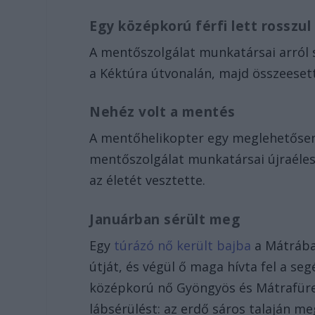
Egy középkorú férfi lett rosszul
A mentőszolgálat munkatársai arról s
a Kéktúra útvonalán, majd összeesett
Nehéz volt a mentés
A mentőhelikopter egy meglehetősen
mentőszolgálat munkatársai újraélesz
az életét vesztette.
Januárban sérült meg
Egy
túrázó nő került bajba
a Mátrába
útját, és végül ő maga hívta fel a seg
középkorú nő Gyöngyös és Mátrafüred
lábsérülést: az erdő sáros talaján me