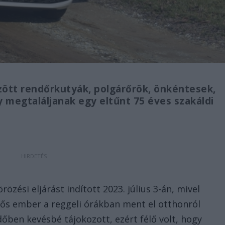
ött rendőrkutyák, polgárőrök, önkéntesek,
y megtaláljanak egy eltűnt 75 éves szakáldi
özési eljárást indított 2023. július 3-án, mivel
 idős ember a reggeli órákban ment el otthonról
időben kevésbé tájokozott, ezért félő volt, hogy