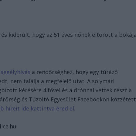
 és kiderült, hogy az 51 éves nőnek eltörött a bokája
 segélyhívás
a rendőrséghez, hogy egy túrázó
edt, nem találja a megfelelő utat. A solymári
bízott kérésére 4 fővel és a drónnal vettek részt a
lgárőrség és Tűzoltó Egyesület Facebookon közzétet
b híreit ide kattintva éred el.
lice.hu