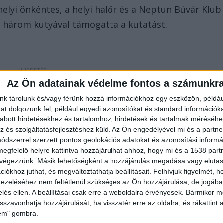
helyi önkéntes, a helyi halőr és a Neptun Búvár Klub
 három kutyával támogatta a kutatást.
Az Ön adatainak védelme fontos a számunkr
nk tárolunk és/vagy férünk hozzá információkhoz egy eszközön, példáu
óra körül hozott megnyugtató eredményt, amikor 
t dolgozunk fel, például egyedi azonosítókat és standard információk
megtalálták a férfit, akit egészségügyi vizsgálata
abott hirdetésekhez és tartalomhoz, hirdetések és tartalmak méréséhe
és szolgáltatásfejlesztéshez küld.
Az Ön engedélyével mi és a partne
dszerrel szerzett pontos geolokációs adatokat és azonosítási informác
megfelelő helyre kattintva hozzájárulhat ahhoz, hogy mi és a 1538 partne
amot
 végezzünk. Másik lehetőségként a hozzájárulás megadása vagy elutasí
iókhoz juthat, és megváltoztathatja beállításait.
Felhívjuk figyelmét, 
ázás közben lett rosszul egy ember Felsőszölnök
ezeléséhez nem feltétlenül szükséges az Ön hozzájárulása, de jogában 
alon még májusban – számolt be róla akkor
zelés ellen. A beállításai csak erre a weboldalra érvényesek. Bármikor m
isszavonhatja hozzájárulását, ha visszatér erre az oldalra, és rákattint a
rdi hivatásos, a felsőszölnöki és alsószölnöki
lem" gombra.