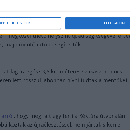
gotthárdi Járási Hármashatár Mentőcsoport tagjai
ére.
ÁBBI LEHETŐSÉGEK
ELFOGADOM
n megközelíthető helyszínt quad segítségével érté
ék, majd mentőautóba segítették.
orlatilag az egész 3,5 kilométeres szakaszon nincs
eren lett rosszul, ahonnan hívni tudták a mentőket,
t arról
, hogy meghalt egy férfi a Kéktúra útvonalán
bálkoztak az újraélesztéssel, nem jártak sikerrel.