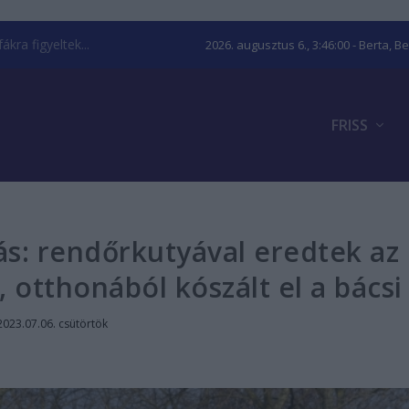
kra figyeltek...
2026. augusztus 6., 3:46:01
- Berta, B
FRISS
s: rendőrkutyával eredtek az
 otthonából kószált el a bácsi
2023.07.06. csütörtök