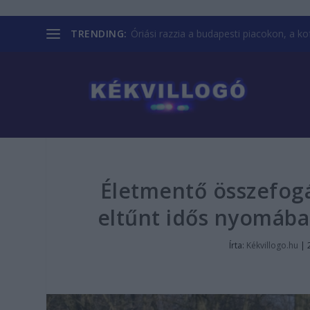
TRENDING:
Óriási razzia a budapesti piacokon, a kofá
Életmentő összefogá
eltűnt idős nyomába,
Írta:
Kékvillogo.hu
|