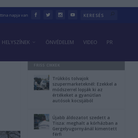
ettina napja van
HELYSZÍNEK
ÖNVÉDELEM
VIDEO
PR
FRISS CIKKEK
Trükkös tolvajok
szupermarketeknél: Ezekkel a
módszerrel lopják ki az
értékeket a gyanútlan
autósok kocsijából
Újabb áldozatot szedett a
Tisza: meghalt a kórházban a
Gergelyugornyánál kimentett
férfi