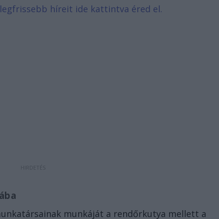
legfrissebb híreit ide kattintva éred el.
mába
munkatársainak munkáját a rendőrkutya mellett a