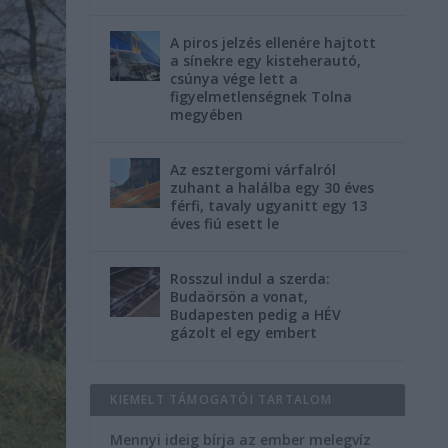
A piros jelzés ellenére hajtott
a sínekre egy kisteherautó,
csúnya vége lett a
figyelmetlenségnek Tolna
megyében
Az esztergomi várfalról
zuhant a halálba egy 30 éves
férfi, tavaly ugyanitt egy 13
éves fiú esett le
Rosszul indul a szerda:
Budaörsön a vonat,
Budapesten pedig a HÉV
gázolt el egy embert
KIEMELT TÁMOGATÓI TARTALOM
Mennyi ideig bírja az ember melegvíz