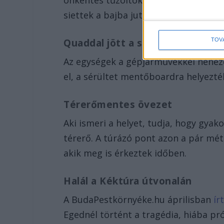
önkéntes tűzoltók, valamint a Szent
siettek a bajba jutott túrázó mentés
TOV
Quaddal jött a segítség
Az egységek a gépjárművekkel neheze
el, a sérültet mentőboardra helyezt
Térerőmentes övezet
Aki ismeri a helyet, tudja, hogy gyak
térerő. A túrázó pont azon a pár mét
akik meg is érkeztek időben.
Halál a Kéktúra útvonalán
A BudaPestkörnyéke.hu áprilisban
ír
Egednél történt a tragédia, hiába pró