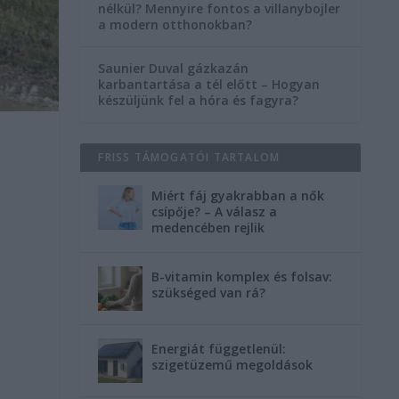
nélkül? Mennyire fontos a villanybojler
a modern otthonokban?
Saunier Duval gázkazán
karbantartása a tél előtt – Hogyan
készüljünk fel a hóra és fagyra?
FRISS TÁMOGATÓI TARTALOM
Miért fáj gyakrabban a nők
csípője? – A válasz a
medencében rejlik
B-vitamin komplex és folsav:
szükséged van rá?
Energiát függetlenül:
szigetüzemű megoldások