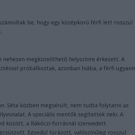
zámoltak be, hogy egy középkorú férfi lett rosszul
.
 nehezen megközelíthető helyszínre érkezett. A
téssel próbálkoztak, azonban hiába, a férfi ugyani
n. Séta közben megsérült, nem tudta folytatni az
élyvonalat. A speciális mentők segítettek neki. A
 között, a Rákóczi-forrásnál szenvedett
gcsúszott. Egyedül túrázott, valószínűleg rosszul