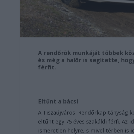
A rendőrök munkáját többek köz
és még a halőr is segítette, hog
férfit.
Eltűnt a bácsi
A Tiszaújvárosi Rendőrkapitányság kör
eltűnt egy 75 éves szakáldi férfi. Az
ismeretlen helyre, s mivel térben is 