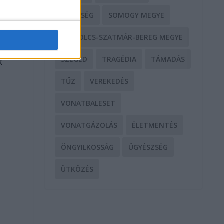
SEGÍTSÉG
SOMOGY MEGYE
SZABOLCS-SZATMÁR-BEREG MEGYE
SZEGED
TRAGÉDIA
TÁMADÁS
k
TŰZ
VEREKEDÉS
VONATBALESET
VONATGÁZOLÁS
ÉLETMENTÉS
ÖNGYILKOSSÁG
ÜGYÉSZSÉG
ÜTKÖZÉS