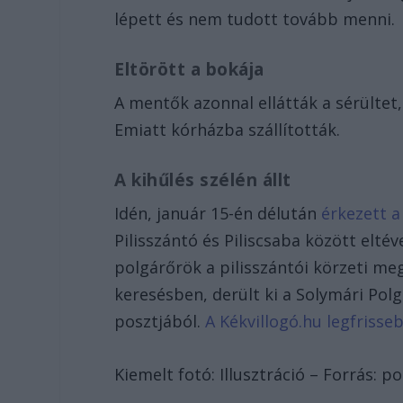
lépett és nem tudott tovább menni.
Eltörött a bokája
A mentők azonnal ellátták a sérültet,
Emiatt kórházba szállították.
A kihűlés szélén állt
Idén, január 15-én délután
érkezett a
Pilisszántó és Piliscsaba között eltév
polgárőrök a pilisszántói körzeti meg
keresésben, derült ki a Solymári Po
posztjából.
A Kékvillogó.hu legfrisseb
Kiemelt fotó: Illusztráció – Forrás: po