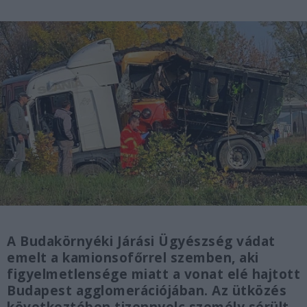
A Budakörnyéki Járási Ügyészség vádat
emelt a kamionsofőrrel szemben, aki
figyelmetlensége miatt a vonat elé hajtott
Budapest agglomerációjában. Az ütközés