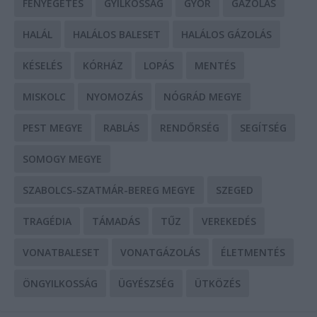
FENYEGETÉS
GYILKOSSÁG
GYŐR
GÁZOLÁS
HALÁL
HALÁLOS BALESET
HALÁLOS GÁZOLÁS
KÉSELÉS
KÓRHÁZ
LOPÁS
MENTÉS
MISKOLC
NYOMOZÁS
NÓGRÁD MEGYE
PEST MEGYE
RABLÁS
RENDŐRSÉG
SEGÍTSÉG
SOMOGY MEGYE
SZABOLCS-SZATMÁR-BEREG MEGYE
SZEGED
TRAGÉDIA
TÁMADÁS
TŰZ
VEREKEDÉS
VONATBALESET
VONATGÁZOLÁS
ÉLETMENTÉS
ÖNGYILKOSSÁG
ÜGYÉSZSÉG
ÜTKÖZÉS