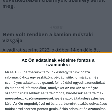
következtében tizennyolc személy sérült
meg.
Nem volt rendben a kamion műszaki
vizsgája
A vádirat szerint 2022. október 14-én délelőtt
Iklad külterületén közlekedett a vádlott
Az Ön adatainak védelme fontos a
kamionos az általa vezetett, forgalomból kivont
számunkra
vontatóból és nyerges pótkocsiból álló
Mi és 1538 partnereink tárolunk és/vagy férünk hozzá
információkhoz egy eszközön, például sütik formájában, és
járműszerelvénnyel, amelynek sem a műszaki
személyes adatokat dolgozunk fel, például egyedi azonosítókat
vizsgája sem kötelező felelősségbiztosítása nem
és standard információkat, amelyeket az eszköz személyre
szabott hirdetésekhez és tartalomhoz, hirdetések és tartalmak
volt rendben.
A Kékvillogó legfrissebb híreit ide
méréséhez, közönségmérésekhez és szolgáltatásfejlesztéshez
kattintva éred el! A Facebookon már 342 ezernél
küld.
Az Ön engedélyével mi és a partnereink eszközleolvasásos
is többen követnek minket.
módszerrel szerzett pontos geolokációs adatokat és azonosítási