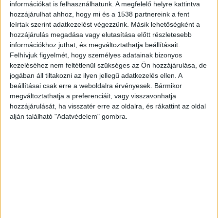
információkat is felhasználhatunk. A megfelelő helyre kattintva
hozzájárulhat ahhoz, hogy mi és a 1538 partnereink a fent
leírtak szerint adatkezelést végezzünk. Másik lehetőségként a
hozzájárulás megadása vagy elutasítása előtt részletesebb
információkhoz juthat, és megváltoztathatja beállításait.
Felhívjuk figyelmét, hogy személyes adatainak bizonyos
kezeléséhez nem feltétlenül szükséges az Ön hozzájárulása, de
jogában áll tiltakozni az ilyen jellegű adatkezelés ellen. A
beállításai csak erre a weboldalra érvényesek. Bármikor
megváltoztathatja a preferenciáit, vagy visszavonhatja
hozzájárulását, ha visszatér erre az oldalra, és rákattint az oldal
alján található "Adatvédelem" gombra.
Nem nézett körül
A vádlott úgy hajtott be a kamionnal az
útvonalán található vasúti átjáróba, hogy nem