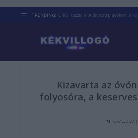
TRENDING:
Óriási razzia a budapesti piacokon, a kofá
Kizavarta az óvón
folyosóra, a keservese
Írta:
KÉKVILLOGÓ