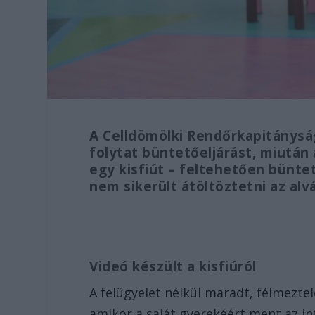
A Celldömölki Rendőrkapitánysá
folytat büntetőeljárást, miutá
egy kisfiút – feltehetően bünte
nem sikerült átöltöztetni az al
Videó készült a kisfiúról
A felügyelet nélkül maradt, félmeztel
amikor a saját gyerekéért ment az int