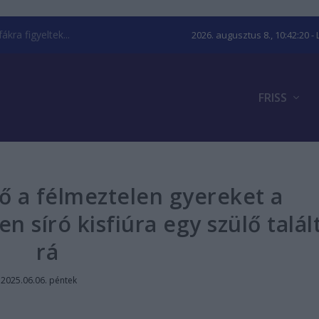
kra figyeltek...
2026. augusztus 8., 10:42:21
- 
FRISS
ő a félmeztelen gyereket a
n síró kisfiúra egy szülő talál
rá
|
2025.06.06. péntek