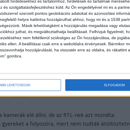
abott hirdetésekhez és tartalomhoz, hirdetések és tartalmak méréséhe
és szolgáltatásfejlesztéshez küld.
Az Ön engedélyével mi és a partne
dszerrel szerzett pontos geolokációs adatokat és azonosítási informác
megfelelő helyre kattintva hozzájárulhat ahhoz, hogy mi és a 1538 partne
vónőkre
 végezzünk. Másik lehetőségként a hozzájárulás megadása vagy elutasí
iókhoz juthat, és megváltoztathatja beállításait.
Felhívjuk figyelmét, 
y az ő kisfiát is érték atrocitások az óvodában.
ezeléséhez nem feltétlenül szükséges az Ön hozzájárulása, de jogában 
amot kapott, haza kellett vinniük, majd később
zelés ellen. A beállításai csak erre a weboldalra érvényesek. Bármikor m
isszavonhatja hozzájárulását, ha visszatér erre az oldalra, és rákattint a
vele. Szerinte voltak gyerekek, akiket
lem" gombra.
rténtek miatt. Többször is látott már egyedül síró
jtók és kapuk nyitva voltak.
ÁBBI LEHETŐSÉGEK
ELFOGADOM
a kamerák elé állni, de az RTL-nek azt mondta:
a gyereket a folyosóra, mert nem tudták átöltöztetn