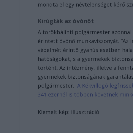
mondta el egy névtelenséget kérő sz
Kirúgták az óvónőt
A törökbálinti polgármester azonnal 
érintett óvónő munkaviszonyát. “Az 
védelmét érintő gyanús esetben halad
hatóságokat, s a gyermekek biztonság
történt. Az intézmény, illetve a fen
gyermekek biztonságának garantálás
polgármester.
A Kékvillogó legfriss
341 ezernél is többen követnek mink
Kiemelt kép: illusztráció