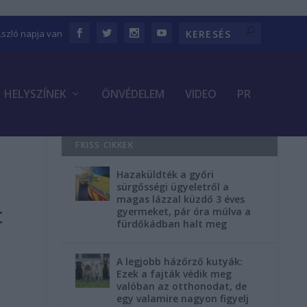
Lszló napja van
HELYSZÍNEK
ÖNVÉDELEM
VIDEO
PR
FRISS CIKKEK
Hazaküldték a győri
sürgősségi ügyeletről a
magas lázzal küzdő 3 éves
t
gyermeket, pár óra múlva a
fürdőkádban halt meg
A legjobb házőrző kutyák:
Ezek a fajták védik meg
valóban az otthonodat, de
egy valamire nagyon figyelj