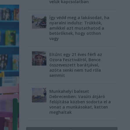
velük kapcsolatban
Így védd meg a lakásodat, ha
nyaralni indulsz: Trükkök,
amikkel azt mutathatod a
betörőknek, hogy otthon
vagy
Eltűnt egy 21 éves férfi az
Ozora Fesztiválról, Bence
összeveszett barátjával,
azóta senki nem tud róla
semmit
Munkahelyi baleset
Debrecenben: Vasúti átjáró
felújítása közben sodorta el a
vonat a munkásokat, ketten
meghaltak