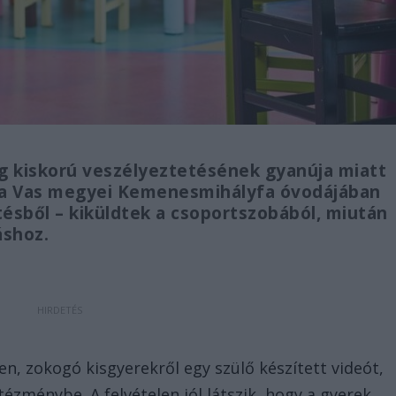
g kiskorú veszélyeztetésének gyanúja miatt
n a Vas megyei Kemenesmihályfa óvodájában
tésből – kiküldtek a csoportszobából, miután
váshoz.
en, zokogó kisgyerekről egy szülő készített videót,
ézménybe. A felvételen jól látszik, hogy a gyerek