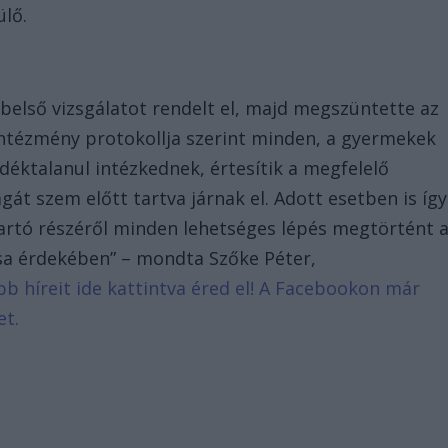
ülő.
belső vizsgálatot rendelt el, majd megszüntette az
intézmény protokollja szerint minden, a gyermekek
éktalanul intézkednek, értesítik a megfelelő
át szem előtt tartva járnak el. Adott esetben is így
ntartó részéről minden lehetséges lépés megtörtént 
a érdekében” – mondta Szőke Péter,
ebb híreit ide kattintva éred el! A Facebookon már
et.