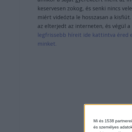
keservesen zokog, és senki nincs vele
miért videózta le hosszasan a kisfiút
az elterjedt az interneten, és végül 
legfrissebb híreit ide kattintva ére
minket.
Mi és 1538 partnerei
és személyes adatoka