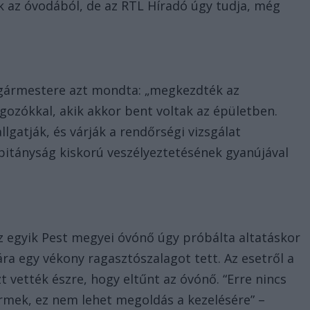
ék az óvodából, de az RTL Híradó úgy tudja, még
gármestere azt mondta: „megkezdték az
lgozókkal, akik akkor bent voltak az épületben.
lgatják, és várják a rendőrségi vizsgálat
itányság kiskorú veszélyeztetésének gyanújával
 egyik Pest megyei óvónő úgy próbálta altatáskor
ára egy vékony ragasztószalagot tett. Az esetről a
t vették észre, hogy eltűnt az óvónő. “Erre nincs
rmek, ez nem lehet megoldás a kezelésére” –