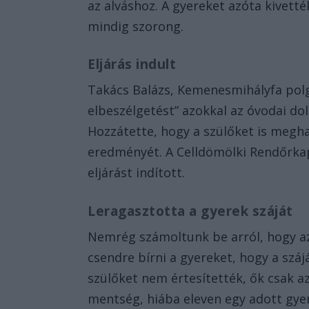
az alváshoz. A gyereket azóta kivett
mindig szorong.
Eljárás indult
Takács Balázs, Kemenesmihályfa pol
elbeszélgetést” azokkal az óvodai do
Hozzátette, hogy a szülőket is meghal
eredményét. A Celldömölki Rendőrkap
eljárást indított.
Leragasztotta a gyerek száját
Nemrég számoltunk be arról, hogy az
csendre bírni a gyereket, hogy a száj
szülőket nem értesítették, ők csak az
mentség, hiába eleven egy adott gye