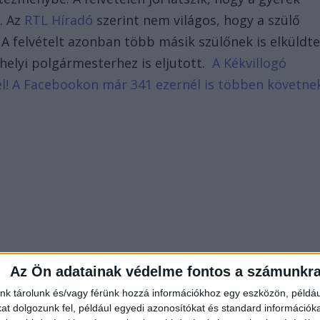
. Az
RTL Híradó
szerint nem világos, hogy a szülő
. A felvételt azonban több másik szülőnek is elküldte
a helyi polgármesterhez is eljutott.
A Kékvillogó
d el! A Facebookon már 341 ezernél is többen követne
Az Ön adatainak védelme fontos a számunkr
nk tárolunk és/vagy férünk hozzá információkhoz egy eszközön, példáu
t dolgozunk fel, például egyedi azonosítókat és standard információk