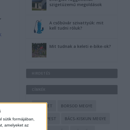
szigetüzemű megoldások
,
A csőbúvár szivattyúk: mit
kell tudni róluk?
k
Mit tudnak a keleti e-bike-ok?
HIRDETÉS
CÍMKÉK
BALESET
BORSOD MEGYE
a
BUDAPEST
BÁCS-KISKUN MEGYE
l sütik formájában,
at, amelyeket az