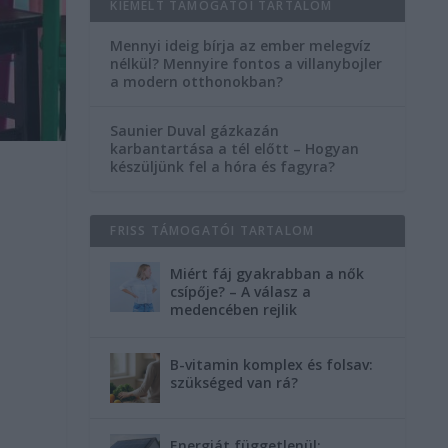
KIEMELT TÁMOGATÓI TARTALOM
Mennyi ideig bírja az ember melegvíz
nélkül? Mennyire fontos a villanybojler
a modern otthonokban?
Saunier Duval gázkazán
karbantartása a tél előtt – Hogyan
készüljünk fel a hóra és fagyra?
FRISS TÁMOGATÓI TARTALOM
Miért fáj gyakrabban a nők
csípője? – A válasz a
medencében rejlik
B-vitamin komplex és folsav:
szükséged van rá?
Energiát függetlenül: