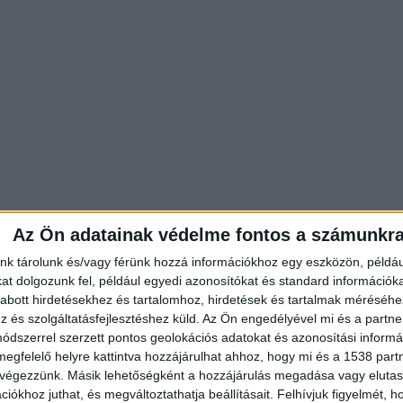
Az Ön adatainak védelme fontos a számunkr
nk tárolunk és/vagy férünk hozzá információkhoz egy eszközön, példáu
t dolgozunk fel, például egyedi azonosítókat és standard információk
abott hirdetésekhez és tartalomhoz, hirdetések és tartalmak méréséhe
és szolgáltatásfejlesztéshez küld.
Az Ön engedélyével mi és a partne
dszerrel szerzett pontos geolokációs adatokat és azonosítási informác
megfelelő helyre kattintva hozzájárulhat ahhoz, hogy mi és a 1538 partne
 végezzünk. Másik lehetőségként a hozzájárulás megadása vagy elutasí
iókhoz juthat, és megváltoztathatja beállításait.
Felhívjuk figyelmét, 