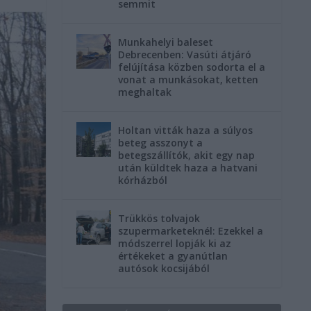
semmit
Munkahelyi baleset
Debrecenben: Vasúti átjáró
felújítása közben sodorta el a
vonat a munkásokat, ketten
meghaltak
Holtan vitták haza a súlyos
beteg asszonyt a
betegszállítók, akit egy nap
után küldtek haza a hatvani
kórházból
Trükkös tolvajok
szupermarketeknél: Ezekkel a
módszerrel lopják ki az
értékeket a gyanútlan
autósok kocsijából