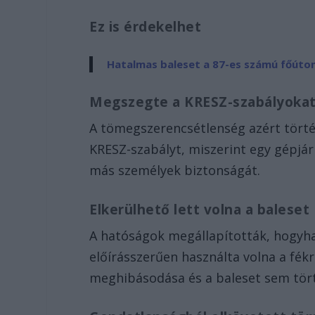
Ez is érdekelhet
Hatalmas baleset a 87-es számú főúton
Megszegte a KRESZ-szabályoka
A tömegszerencsétlenség azért törté
KRESZ-szabályt, miszerint egy gépjár
más személyek biztonságát.
Elkerülhető lett volna a baleset
A hatóságok megállapították, hogyha 
előírásszerűen használta volna a fékr
meghibásodása és a baleset sem tör