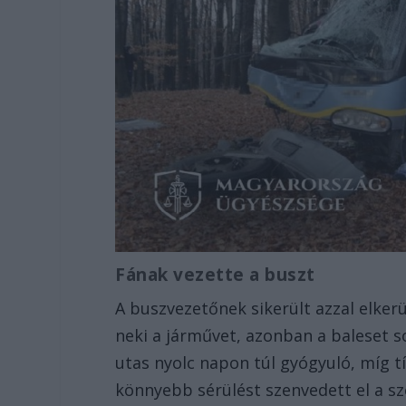
Fának vezette a buszt
A buszvezetőnek sikerült azzal elker
neki a járművet, azonban a baleset s
utas nyolc napon túl gyógyuló, míg t
könnyebb sérülést szenvedett el a s