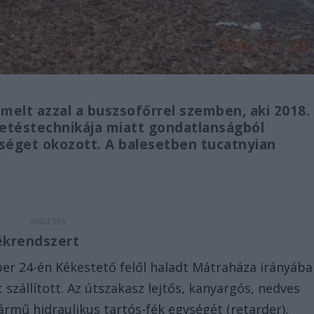
emelt azzal a buszsofőrrel szemben, aki 2018.
etéstechnikája miatt gondatlanságból
éget okozott. A balesetben tucatnyian
ékrendszert
ber 24-én Kékestető felől haladt Mátraháza irányába
szállított. Az útszakasz lejtős, kanyargós, nedves
jármű hidraulikus tartós-fék egységét (retarder),