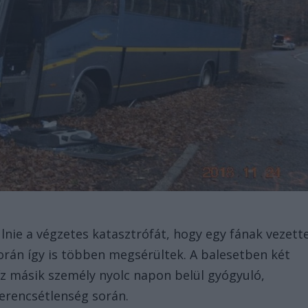
ülnie a végzetes katasztrófát, hogy egy fának vezett
orán így is többen megsérültek. A balesetben két
íz másik személy nyolc napon belül gyógyuló,
zerencsétlenség során.