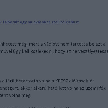
: felborult egy munkásokat szállító kisbusz
t
nhetett meg, mert a vádlott nem tartotta be azt a
művel úgy kell közlekedni, hogy az ne veszélyeztess
a férfi betartotta volna a KRESZ előírásait és
endszert, akkor elkerülhető lett volna az üzemi fék
tént volna meg.