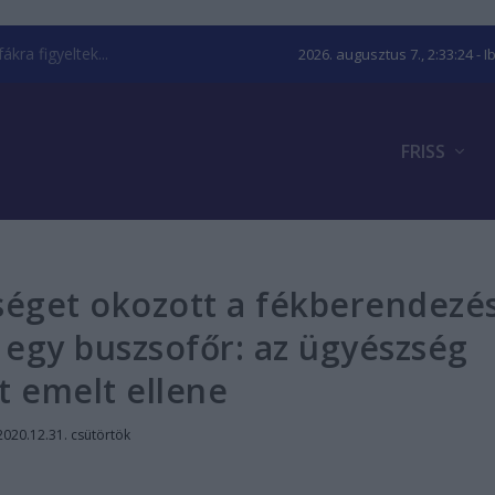
kra figyeltek...
2026. augusztus 7., 2:33:25
- I
FRISS
éget okozott a fékberendezé
 egy buszsofőr: az ügyészség
t emelt ellene
2020.12.31. csütörtök