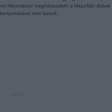
üzemi fékrendszer meghibásodott: a fékpofák/-dobok
 benyomásával nem lassult.