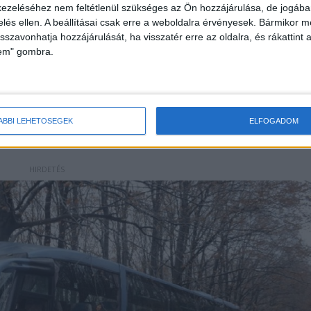
ezeléséhez nem feltétlenül szükséges az Ön hozzájárulása, de jogában 
zelvénynél – 65-70 km/h sebesség mellett – vette
zelés ellen. A beállításai csak erre a weboldalra érvényesek. Bármikor m
isszavonhatja hozzájárulását, ha visszatér erre az oldalra, és rákattint a
rt, ezért azt működésbe hozta. Ugyanakkor a
lem" gombra.
a buszsofőr, mivel az egyik jobb kanyarnál nem tudt
obbra húzta a járművet, hogy a fának ütközzön a
ÁBBI LEHETŐSÉGEK
ELFOGADOM