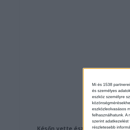
Mi és 1538 partnerei
és személyes adatoka
eszköz személyre sz
közönségmérésekhez 
eszközleolvasásos mó
felhasználhatunk. A 
szerint adatkezelést
Későn vette észre a hibát
részletesebb informác