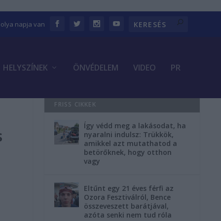
bolya napja van
HELYSZÍNEK
ÖNVÉDELEM
VIDEO
PR
FRISS CIKKEK
Így védd meg a lakásodat, ha
s
nyaralni indulsz: Trükkök,
amikkel azt mutathatod a
betörőknek, hogy otthon
vagy
Eltűnt egy 21 éves férfi az
Ozora Fesztiválról, Bence
összeveszett barátjával,
azóta senki nem tud róla