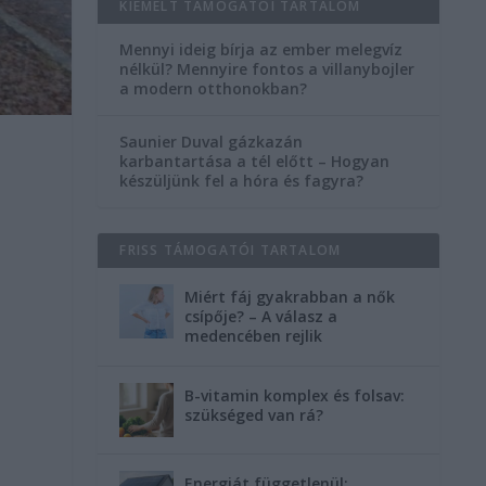
KIEMELT TÁMOGATÓI TARTALOM
Mennyi ideig bírja az ember melegvíz
nélkül? Mennyire fontos a villanybojler
a modern otthonokban?
Saunier Duval gázkazán
karbantartása a tél előtt – Hogyan
készüljünk fel a hóra és fagyra?
FRISS TÁMOGATÓI TARTALOM
Miért fáj gyakrabban a nők
csípője? – A válasz a
medencében rejlik
B-vitamin komplex és folsav:
szükséged van rá?
Energiát függetlenül: