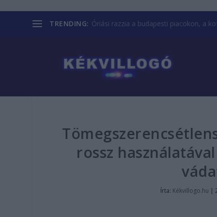
TRENDING:
Óriási razzia a budapesti piacokon, a kofá
Tömegszerencsétlens
rossz használatával
váda
Írta:
Kékvillogo.hu
|