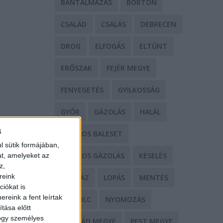
BÁNTALMAZÁS
BÖRTÖN
CSALÁD
CSALÁS
DEBRECEN
DROG
ELFOGÁS
ELTŰNT
ERŐSZAK
FEJÉR MEGYE
FENYEGETÉS
GYILKOSSÁG
GYŐR
GÁZOLÁS
HALÁL
a
HALÁLOS BALESET
l sütik formájában,
HALÁLOS GÁZOLÁS
KÉSELÉS
at, amelyeket az
z,
reink
KÓRHÁZ
LOPÁS
MENTÉS
iókat is
reink a fent leírtak
MISKOLC
NYOMOZÁS
tása előtt
hogy személyes
NÓGRÁD MEGYE
PEST MEGYE