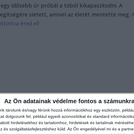
y egy idősebb úr próbál a tóból kikapaszkodni. A
egítségére sietett, amivel az életét mentette meg.
ttintva éred el!
Az Ön adatainak védelme fontos a számunkr
nk tárolunk és/vagy férünk hozzá információkhoz egy eszközön, példáu
t dolgozunk fel, például egyedi azonosítókat és standard információk
abott hirdetésekhez és tartalomhoz, hirdetések és tartalmak méréséhe
és szolgáltatásfejlesztéshez küld.
Az Ön engedélyével mi és a partne