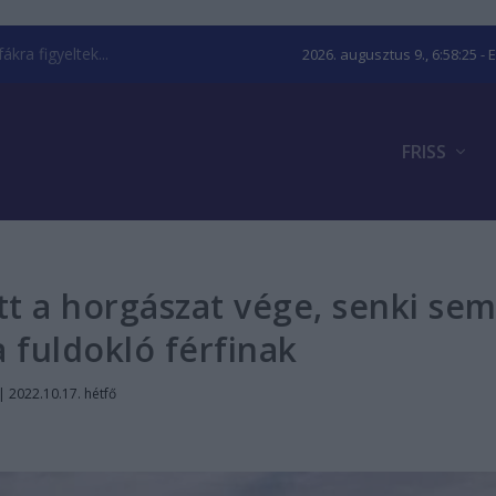
kra figyeltek...
2026. augusztus 9., 6:58:26
- 
FRISS
t a horgászat vége, senki se
a fuldokló férfinak
|
2022.10.17. hétfő