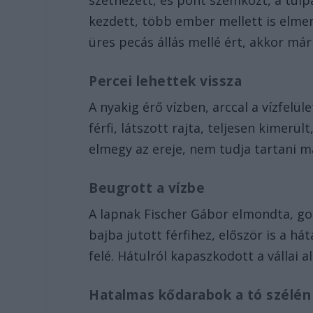
szétnézett, és pont szemközt, a túl
kezdett, több ember mellett is elmen
üres pecás állás mellé ért, akkor már
Percei lehettek vissza
A nyakig érő vízben, arccal a vízfelü
férfi, látszott rajta, teljesen kimerül
elmegy az ereje, nem tudja tartani m
Beugrott a vízbe
A lapnak Fischer Gábor elmondta, gon
bajba jutott férfihez, először is a hát
felé. Hátulról kapaszkodott a vállai a
Hatalmas kődarabok a tó szélén