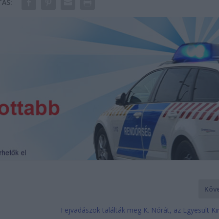
ÁS:
Köv
Fejvadászok találták meg K. Nórát, az Egyesült K