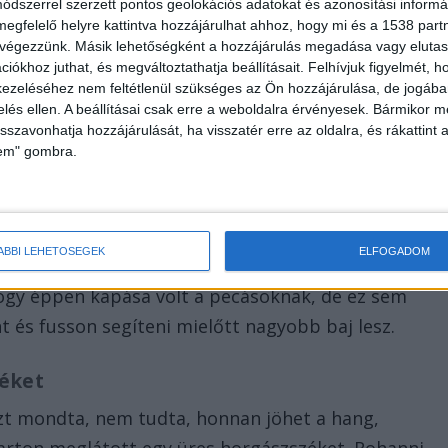
dszerrel szerzett pontos geolokációs adatokat és azonosítási informác
megfelelő helyre kattintva hozzájárulhat ahhoz, hogy mi és a 1538 partne
Szövetsége
azt írja, sokan végignézték a hosszú
 végezzünk. Másik lehetőségként a hozzájárulás megadása vagy elutasí
iókhoz juthat, és megváltoztathatja beállításait.
Felhívjuk figyelmét, 
 szemrebbenés nélkül, sőt az idős úr segítségért is
ezeléséhez nem feltétlenül szükséges az Ön hozzájárulása, de jogában 
ágyította.
zelés ellen. A beállításai csak erre a weboldalra érvényesek. Bármikor m
isszavonhatja hozzájárulását, ha visszatér erre az oldalra, és rákattint a
lem" gombra.
?
ÁBBI LEHETŐSÉGEK
ELFOGADOM
tek mögött. Nem tudják, hogy mi lehetett az oka, hog
 hogy éppen kapása volt a pecásoknak, de ez sem
t és fusson segíteni mielőtt nagyobb baj lesz.
zéket
azt mondta, nem tudta, honnan jöhet a hang,