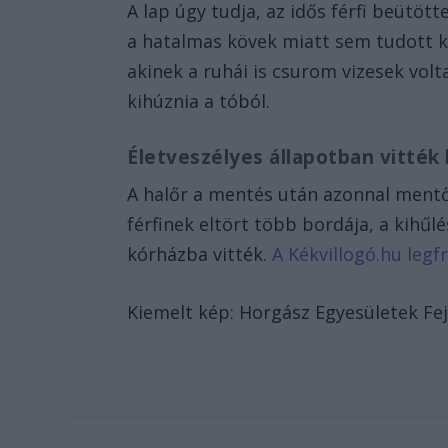
A lap úgy tudja, az idős férfi beütöt
a hatalmas kövek miatt sem tudott kö
akinek a ruhái is csurom vizesek vol
kihúznia a tóból.
Életveszélyes állapotban vitték
A halőr a mentés után azonnal mentőt
férfinek eltört több bordája, a kihűl
kórházba vitték.
A Kékvillogó.hu legfr
Kiemelt kép: Horgász Egyesületek Fe