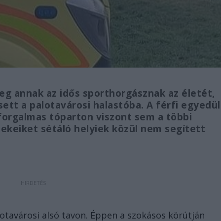
eg annak az idős sporthorgásznak az életét,
ett a palotavárosi halastóba. A férfi egyedül
 forgalmas tóparton viszont sem a többi
ekeiket sétáló helyiek közül nem segített
lotavárosi alsó tavon. Éppen a szokásos körútján