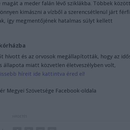
te magát a meder falán lévő sziklákba. Többek közöt
nnyen kimászni a vízből a szerencsétlenül járt férfi
tak, így megmentőjének hatalmas súlyt kellett
 kórházba
 hívott és az orvosok megállapították, hogy az idő
és állapota miatt közvetlen életveszélyben volt,
issebb híreit ide kattintva éred el!
jér Megyei Szövetsége Facebook-oldala