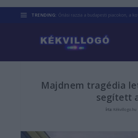
TRENDING:
Óriási razzia a budapesti piacokon, a kofá
Majdnem tragédia let
segített 
Írta:
Kékvillogo.hu