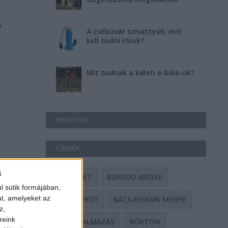
A
A csőbúvár szivattyúk: mit
kell tudni róluk?
Mit tudnak a keleti e-bike-ok?
HIRDETÉS
CÍMKÉK
a
BALESET
BORSOD MEGYE
l sütik formájában,
at, amelyeket az
BUDAPEST
BÁCS-KISKUN MEGYE
z,
reink
BÁNTALMAZÁS
BÖRTÖN