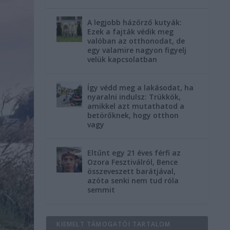
A legjobb házőrző kutyák:
Ezek a fajták védik meg
valóban az otthonodat, de
egy valamire nagyon figyelj
velük kapcsolatban
Így védd meg a lakásodat, ha
nyaralni indulsz: Trükkök,
amikkel azt mutathatod a
betörőknek, hogy otthon
vagy
Eltűnt egy 21 éves férfi az
Ozora Fesztiválról, Bence
összeveszett barátjával,
azóta senki nem tud róla
semmit
KIEMELT TÁMOGATÓI TARTALOM